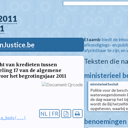
2011
1
Etaamb
biedt de inho
nJustice.be
afkondigings- en publ
afprintbaar te zijn, en 
Teksten die n
ht van kredieten tussen
eling 17 van de algemene
ministerieel b
oor het begrotingsjaar 2011
ministerieel besluit
Politie voor de besc
waterwegendomein Bij 
de dag waarop het bi
wordt de Bij hetzelfd
opgeheven, waarbij ee
NL | FR
le_body(...)
benoemingen