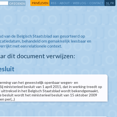
-
-
-
-
PRIVÉLEVEN
RSS
ABOUT
WEB LOG
CONTACT
NL
FR
ud van de Belgisch Staatsblad aan gesorteerd op
icatiedatum, behandeld om gemakkelijk leesbaar en
verrijkt met een relationele context.
aar dit document verwijzen:
esluit
herming van het gewestelijk openbaar wegen- en
ministerieel besluit van 1 april 2011, dat in werking treedt op
j uittreksel in het Belgisch Staatsblad wordt bekendgemaakt,
e besluit wordt het ministerieel besluit van 15 oktober 2009
n per(...)