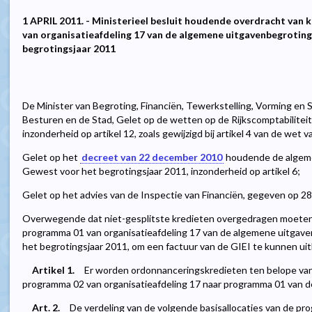
1 APRIL 2011. - Ministerieel besluit houdende overdracht van 
van organisatieafdeling 17 van de algemene uitgavenbegrotin
begrotingsjaar 2011
De Minister van Begroting, Financiën, Tewerkstelling, Vorming en S
Besturen en de Stad, Gelet op de wetten op de Rijkscomptabiliteit,
inzonderheid op artikel 12, zoals gewijzigd bij artikel 4 van de wet v
Gelet op het
decreet van 22 december 2010
houdende de algeme
Gewest voor het begrotingsjaar 2011, inzonderheid op artikel 6;
Gelet op het advies van de Inspectie van Financiën, gegeven op 28
Overwegende dat niet-gesplitste kredieten overgedragen moeten 
programma 01 van organisatieafdeling 17 van de algemene uitgav
het begrotingsjaar 2011, om een factuur van de GIEI te kunnen uit
Artikel 1.
Er worden ordonnanceringskredieten ten belope va
programma 02 van organisatieafdeling 17 naar programma 01 van de
Art. 2.
De verdeling van de volgende basisallocaties van de pr