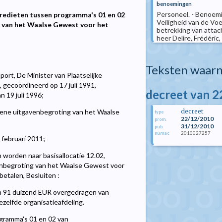
benoemingen
Personeel. - Benoemi
kredieten tussen programma's 01 en 02
Veiligheid van de Vo
g van het Waalse Gewest voor het
betrekking van attach
heer Delire, Frédéric,
Teksten waarn
port, De Minister van Plaatselijke
 gecoördineerd op 17 juli 1991,
decreet van 
an 19 juli 1996;
decreet
ne uitgavenbegroting van het Waalse
type
22/12/2010
prom.
31/12/2010
pub.
2010027257
numac
 februari 2011;
worden naar basisallocatie 12.02,
enbegroting van het Waalse Gewest voor
betalen, Besluiten :
n 91 duizend EUR overgedragen van
zelfde organisatieafdeling.
ogramma's 01 en 02 van