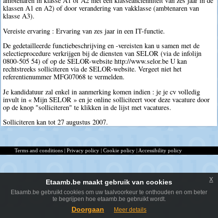
ambtenaren in klasse A1 of A2 met een klasseanciënniteit van zes jaar in de
klassen A1 en A2) of door verandering van vakklasse (ambtenaren van
klasse A3).
Vereiste ervaring : Ervaring van zes jaar in een IT-functie.
De gedetailleerde functiebeschrijving en -vereisten kan u samen met de
selectieprocedure verkrijgen bij de diensten van SELOR (via de infolijn
0800-505 54) of op de SELOR-website http://www.selor.be U kan
rechtstreeks solliciteren via de SELOR-website. Vergeet niet het
referentienummer MFG07068 te vermelden.
Je kandidatuur zal enkel in aanmerking komen indien : je je cv volledig
invult in « Mijn SELOR » en je online solliciteert voor deze vacature door
op de knop "solliciteren" te klikken in de lijst met vacatures.
Solliciteren kan tot 27 augustus 2007.
Terms and conditions
|
Privacy policy
|
Cookie policy
|
Accessibility policy
x
Etaamb.be maakt gebruik van cookies
Etaamb.be gebruikt cookies om uw taalvoorkeur te onthouden en om beter
te begrijpen hoe etaamb.be gebruikt wordt.
Doorgaan
Meer details