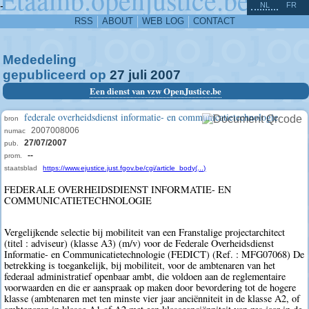
^
-
NL
FR
RSS
ABOUT
WEB LOG
CONTACT
Mededeling
gepubliceerd op
27
juli
2007
Een dienst van vzw OpenJustice.be
federale overheidsdienst informatie- en communicatietechnologie
bron
2007008006
numac
27/07/2007
pub.
--
prom.
staatsblad
https://www.ejustice.just.fgov.be/cgi/article_body(...)
FEDERALE OVERHEIDSDIENST INFORMATIE- EN
COMMUNICATIETECHNOLOGIE
Vergelijkende selectie bij mobiliteit van een Franstalige projectarchitect
(titel : adviseur) (klasse A3) (m/v) voor de Federale Overheidsdienst
Informatie- en Communicatietechnologie (FEDICT) (Ref. : MFG07068) De
betrekking is toegankelijk, bij mobiliteit, voor de ambtenaren van het
federaal administratief openbaar ambt, die voldoen aan de reglementaire
voorwaarden en die er aanspraak op maken door bevordering tot de hogere
klasse (ambtenaren met ten minste vier jaar anciënniteit in de klasse A2, of