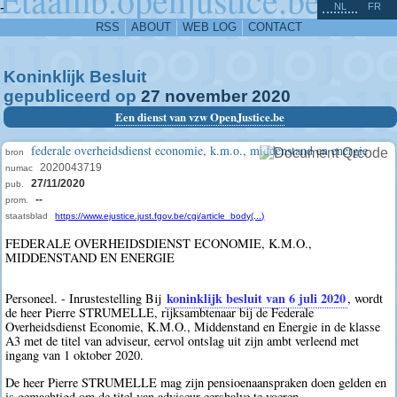
^
-
NL
FR
RSS
ABOUT
WEB LOG
CONTACT
Koninklijk Besluit
gepubliceerd op
27
november
2020
Een dienst van vzw OpenJustice.be
federale overheidsdienst economie, k.m.o., middenstand en energie
bron
2020043719
numac
27/11/2020
pub.
--
prom.
staatsblad
https://www.ejustice.just.fgov.be/cgi/article_body(...)
FEDERALE OVERHEIDSDIENST ECONOMIE, K.M.O.,
MIDDENSTAND EN ENERGIE
koninklijk besluit van 6 juli 2020
Personeel. - Inrustestelling Bij
, wordt
de heer Pierre STRUMELLE, rijksambtenaar bij de Federale
Overheidsdienst Economie, K.M.O., Middenstand en Energie in de klasse
A3 met de titel van adviseur, eervol ontslag uit zijn ambt verleend met
ingang van 1 oktober 2020.
De heer Pierre STRUMELLE mag zijn pensioenaanspraken doen gelden en
is gemachtigd om de titel van adviseur eershalve te voeren.