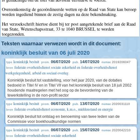
Overeenkomstig de gecoördineerde wetten op de Raad van State kan beroep
worden ingediend binnen de zestig dagen na deze bekendmaking.
Het verzoekschrift hiertoe dient bij ter post aangetekende brief aan de Raad
van State, Wetenschapsstraat, 33 te 1040 BRUSSEL te worden
toegezonden.
Teksten waarnaar verwezen wordt in dit document:
koninklijk besluit van 06 juli 2020
koninklijk besluit
06/07/2020
14/07/2020
2019206047
type
prom.
pub.
numac
federale overheidsdienst sociale zekerheid en federale overheidsdienst
bron
werkgelegenheid, arbeid en sociaal overleg
Koninklijk besluit tot vaststelling, voor het jaar 2020, van de dotaties
bedoeld in Titel IV en in Titel VII van het koninklijk besluit van 18 juli 2002
houdende maatregelen met het oog op de bevordering van de
tewerkstelling in de non-profit sector
koninklijk besluit
06/07/2020
13/07/2020
2020031110
type
prom.
pub.
numac
federale overheidsdienst economie, k.m.o., middenstand en energie
bron
Koninklijk besluit tot ontslag en benoeming van twee leden van de
Commissie voor boekhoudkundige normen
koninklijk besluit
06/07/2020
15/07/2020
2020042210
type
prom.
pub.
numac
federale overheidsdienst sociale zekerheid
bron