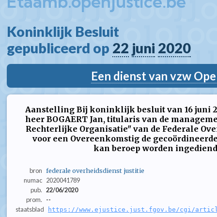
Etaamb.openjustice.be
Koninklijk Besluit  
gepubliceerd op 
22
juni
2020
Een dienst van vzw Ope
Aanstelling Bij koninklijk besluit van 16 juni
heer BOGAERT Jan, titularis van de manageme
Rechterlijke Organisatie" van de Federale Over
voor een Overeenkomstig de gecoördineerde 
kan beroep worden ingediend b
bron
federale overheidsdienst justitie
numac
2020041789
pub.
22/06/2020
prom.
--
staatsblad
https://www.ejustice.just.fgov.be/cgi/artic