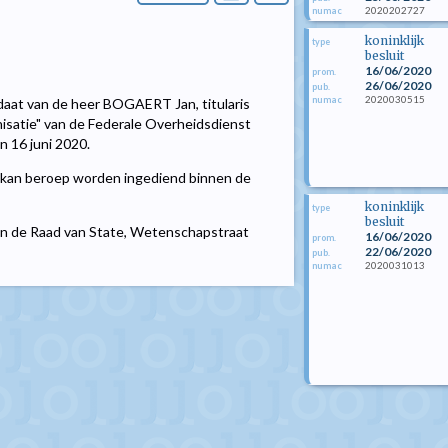
2020202727
numac
koninklijk
type
besluit
16/06/2020
prom.
26/06/2020
pub.
2020030515
numac
aat van de heer BOGAERT Jan, titularis
isatie" van de Federale Overheidsdienst
n 16 juni 2020.
kan beroep worden ingediend binnen de
koninklijk
type
besluit
aan de Raad van State, Wetenschapstraat
16/06/2020
prom.
22/06/2020
pub.
2020031013
numac