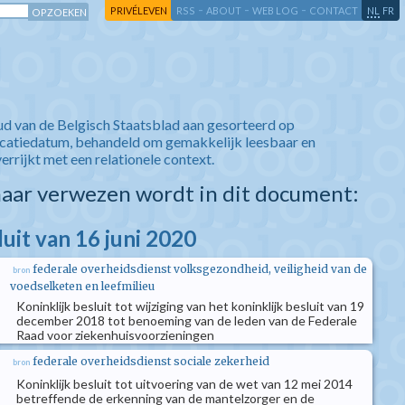
-
-
-
-
PRIVÉLEVEN
RSS
ABOUT
WEB LOG
CONTACT
NL
FR
ud van de Belgisch Staatsblad aan gesorteerd op
icatiedatum, behandeld om gemakkelijk leesbaar en
verrijkt met een relationele context.
aar verwezen wordt in dit document:
luit van 16 juni 2020
federale overheidsdienst volksgezondheid, veiligheid van de
bron
voedselketen en leefmilieu
Koninklijk besluit tot wijziging van het koninklijk besluit van 19
december 2018 tot benoeming van de leden van de Federale
Raad voor ziekenhuisvoorzieningen
federale overheidsdienst sociale zekerheid
bron
Koninklijk besluit tot uitvoering van de wet van 12 mei 2014
betreffende de erkenning van de mantelzorger en de