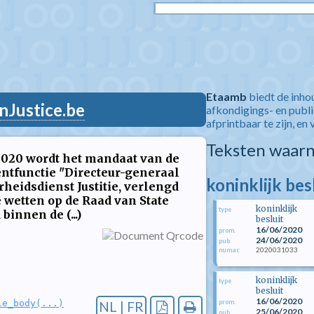
Etaamb
biedt de inho
nJustice.be
afkondigings- en publ
afprintbaar te zijn, en 
Teksten waarn
 2020 wordt het mandaat van de
ntfunctie "Directeur-generaal
koninklijk bes
heidsdienst Justitie, verlengd
wetten op de Raad van State
koninklijk
type
innen de (...)
besluit
16/06/2020
prom.
24/06/2020
pub.
2020031033
numac
koninklijk
type
besluit
16/06/2020
prom.
le_body(...)
NL | FR
25/06/2020
pub.