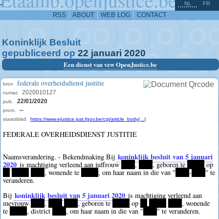
^
-
NL
FR
RSS
ABOUT
WEB LOG
CONTACT
Koninklijk Besluit
gepubliceerd op
22
januari
2020
Een dienst van vzw OpenJustice.be
federale overheidsdienst justitie
bron
2020010127
numac
22/01/2020
pub.
--
prom.
staatsblad
https://www.ejustice.just.fgov.be/cgi/article_body(...)
FEDERALE OVERHEIDSDIENST JUSTITIE
koninklijk besluit van 5 januari
Naamsverandering. - Bekendmaking Bij
2020
is machtiging verleend aan juffrouw
****
,
****
, geboren te
*****
op
**
*****
****
, wonende te
*****
, om haar naam in die van "
****
-
****
" te
veranderen.
koninklijk besluit van 5 januari 2020
Bij
is machtiging verleend aan
mevrouw
****
,
****
****
, geboren te
*****
op
**
*****
****
, wonende
te
*****
, district
****
, om haar naam in die van "
****
" te veranderen.