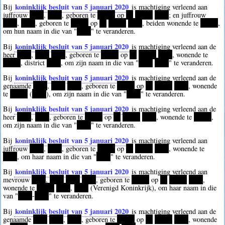
koninklijk besluit van 5 januari 2020
Bij
is machtiging verleend aan
juffrouw
****
,
****
, geboren te
*****
op
**
*****
****
; en juffrouw
****
,
****
, geboren te
*****
op
**
*****
****
, beiden wonende te
*****
,
om hun naam in die van "
****
" te veranderen.
koninklijk besluit van 5 januari 2020
Bij
is machtiging verleend aan de
heer
****
,
****
****
, geboren te
*****
op
**
*****
****
, wonende te
*****
, district
****
, om zijn naam in die van "
****
****
" te veranderen.
koninklijk besluit van 5 januari 2020
Bij
is machtiging verleend aan de
genaamde
****
,
****
****
, geboren te
*****
op
**
*****
****
, wonende
te
*****
(
****
), om zijn naam in die van "
****
" te veranderen.
koninklijk besluit van 5 januari 2020
Bij
is machtiging verleend aan de
heer
****
,
****
, geboren te
*****
op
**
*****
****
, wonende te
*****
,
om zijn naam in die van "
****
" te veranderen.
koninklijk besluit van 5 januari 2020
Bij
is machtiging verleend aan
juffrouw
****
,
****
, geboren te
*****
op
**
*****
****
, wonende te
****
, om haar naam in die van "
****
" te veranderen.
koninklijk besluit van 5 januari 2020
Bij
is machtiging verleend aan
mevrouw
****
,
****
****
****
, geboren te
*****
op
**
*****
****
,
wonende te
*****
****
,
****
(Verenigd Koninkrijk), om haar naam in die
van "
****
-
****
" te veranderen.
koninklijk besluit van 5 januari 2020
Bij
is machtiging verleend aan de
genaamde
****
****
,
****
, geboren te
*****
op
**
*****
****
, wonende