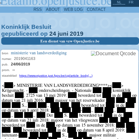
^
-
NL
FR
RSS
ABOUT
WEB LOG
CONTACT
Koninklijk Besluit
gepubliceerd op
24
juni
2019
Een dienst van vzw OpenJustice.be
ministerie van landsverdediging
bron
2019041163
numac
24/06/2019
pub.
--
prom.
staatsblad
https://www.ejustice.just.fgov.be/cgi/article_body(...)
<
****
> MINISTERIE VAN LANDSVERDEDIGING
****><
****
>
Krijgsmacht. -
****
onderscheidingen. - Nationale
****
****
koninklijk
besluit
****
. 2725 van 13 mei 2019:
****
bevorderd tot
****
in de
****
op
datum van 21 juli 2016:
****
majoor van het reservekader
****
****
.
****
****
****
S.,
****
****
.,
****
****
.
****
bevorderd tot
****
in de
****
op datum van 8 april 2018:
****
:
****
****
-
****
.,
****
****
.,
****
****
.,
****
****
.,
****
Der
****
S.
****
bevorderd tot
****
in de
****
op datum van 21 juli 2018: majoor van het vliegwezen
****
****
.
****
bevorderd tot
****
in de
****
op datum van 15 november 2018:
****
****
****
.
****
bevorderd tot
****
in de
****
op datum van 8 april 2019:
****
luitenant-
****
:
****
****
.,
****
S.,
****
****
. majoor militair