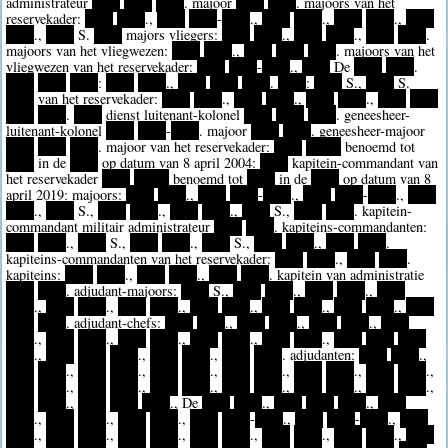
administrateur
****
****
****
. majoor
****
****
. majoors van het
reservekader:
****
****
.,
****
****
-
****
.,
****
****
.,
****
****
.,
****
****
.,
****
S.
****
majors vliegers:
****
****
.,
****
****
.,
****
****
.
majoors van het vliegwezen:
****
****
.,
****
****
****
. majoors van het
vliegwezen van het reservekader:
****
****
-
****
.,
****
De
****
****
.
****
****
****
:
****
****
.,
****
****
****
.
****
:
****
S.,
****
S.
****
van het reservekader:
****
****
.,
****
****
.,
****
****
.,
****
****
****
****
.
****
dienst luitenant-kolonel
****
****
****
. geneesheer-
luitenant-kolonel
****
****
-
****
. majoor
****
****
. geneesheer-majoor
****
****
****
. majoor van het reservekader:
****
*****
benoemd tot
****
in de
****
op datum van 8 april 2004:
****
kapitein-commandant van
het reservekader
****
*****
benoemd tot
****
in de
****
op datum van 8
april 2019: majoors:
****
****
.,
****
****
-
****
.,
****
****
-
****
.,
****
****
.,
****
S.,
****
****
.,
****
****
.,
****
S.,
****
****
. kapitein-
commandant militair administrateur
****
****
. kapiteins-commandanten:
****
****
.,
****
S.,
****
****
.,
****
S.,
****
****
.,
****
****
.
kapiteins-commandanten van het reservekader:
****
****
.,
****
****
.
kapiteins:
****
****
.,
****
****
.,
****
****
. kapitein van administratie
****
****
. adjudant-majoors:
****
S.,
****
****
.,
****
****
.,
****
****
.,
****
****
.,
****
****
.,
****
****
.,
****
****
.,
****
****
.,
****
****
****
. adjudant-chefs:
****
****
.,
****
****
.,
****
****
.,
****
****
.,
****
****
.,
****
****
.,
****
****
.,
****
****
.,
****
****
****
****
.,
****
****
****
.,
****
****
.,
****
****
. adjudanten:
****
****
.,
****
****
.,
****
****
.,
****
****
.,
****
****
.,
****
****
.,
****
****
.,
****
****
.,
****
****
.,
****
****
.,
****
****
.,
****
****
.,
****
****
.,
****
****
.,
****
****
****
., De
****
****
.,
****
****
****
.,
****
****
.,
****
****
.,
****
****
.,
****
****
-
****
.,
****
****
-
****
.,
****
****
.,
****
****
.,
****
****
.,
****
****
.,
****
****
.,
****
****
.,
****