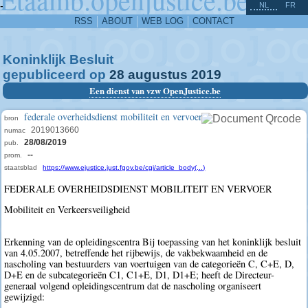
^
-
NL
FR
RSS
ABOUT
WEB LOG
CONTACT
Koninklijk Besluit
gepubliceerd op
28
augustus
2019
Een dienst van vzw OpenJustice.be
federale overheidsdienst mobiliteit en vervoer
bron
2019013660
numac
28/08/2019
pub.
--
prom.
staatsblad
https://www.ejustice.just.fgov.be/cgi/article_body(...)
FEDERALE OVERHEIDSDIENST MOBILITEIT EN VERVOER
Mobiliteit en Verkeersveiligheid
Erkenning van de opleidingscentra Bij toepassing van het koninklijk besluit
van 4.05.2007, betreffende het rijbewijs, de vakbekwaamheid en de
nascholing van bestuurders van voertuigen van de categorieën C, C+E, D,
D+E en de subcategorieën C1, C1+E, D1, D1+E; heeft de Directeur-
generaal volgend opleidingscentrum dat de nascholing organiseert
gewijzigd: