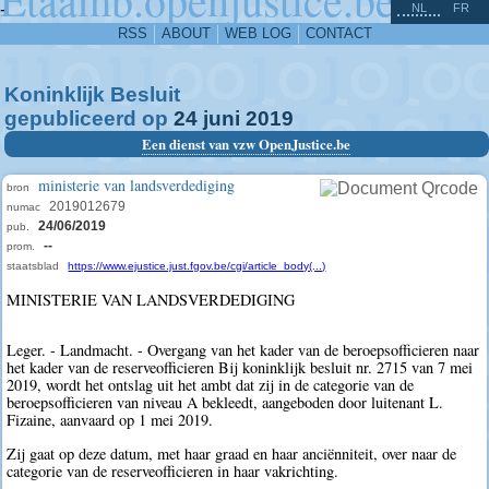
^
-
NL
FR
RSS
ABOUT
WEB LOG
CONTACT
Koninklijk Besluit
gepubliceerd op
24
juni
2019
Een dienst van vzw OpenJustice.be
ministerie van landsverdediging
bron
2019012679
numac
24/06/2019
pub.
--
prom.
staatsblad
https://www.ejustice.just.fgov.be/cgi/article_body(...)
MINISTERIE VAN LANDSVERDEDIGING
Leger. - Landmacht. - Overgang van het kader van de beroepsofficieren naar
het kader van de reserveofficieren Bij koninklijk besluit nr. 2715 van 7 mei
2019, wordt het ontslag uit het ambt dat zij in de categorie van de
beroepsofficieren van niveau A bekleedt, aangeboden door luitenant L.
Fizaine, aanvaard op 1 mei 2019.
Zij gaat op deze datum, met haar graad en haar anciënniteit, over naar de
categorie van de reserveofficieren in haar vakrichting.