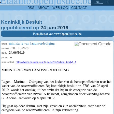
^
-
NL
FR
RSS
ABOUT
WEB LOG
CONTACT
Koninklijk Besluit
gepubliceerd op
24
juni
2019
Een dienst van vzw OpenJustice.be
ministerie van landsverdediging
bron
2019012659
numac
24/06/2019
pub.
--
prom.
staatsblad
https://www.ejustice.just.fgov.be/cgi/article_body(...)
MINISTERIE VAN LANDSVERDEDIGING
Leger. - Marine. - Overgang van het kader van de beroepsofficieren naar het
kader van de reserveofficieren Bij koninklijk besluit nr. 2703 van 26 april
2019, wordt het ontslag uit het ambt dat hij in de categorie van de
beroepsofficieren van niveau A bekleedt, aangeboden door vaandrig-ter-zee
G. Ancion, aanvaard op 8 april 2019.
Hij gaat op deze datum, met zijn graad en zijn anciënniteit, over naar de
categorie van de reserveofficieren, in zijn vakrichting.