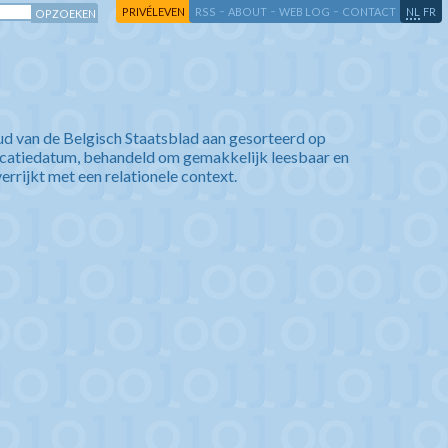
-
-
-
-
PRIVÉLEVEN
RSS
ABOUT
WEB LOG
CONTACT
NL
FR
ud van de Belgisch Staatsblad aan gesorteerd op
icatiedatum, behandeld om gemakkelijk leesbaar en
verrijkt met een relationele context.