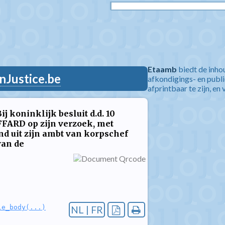
Etaamb
biedt de inho
nJustice.be
afkondigings- en publ
afprintbaar te zijn, en 
j koninklijk besluit d.d. 10
FFARD op zijn verzoek, met
nd uit zijn ambt van korpschef
van de
le_body(...)
NL | FR