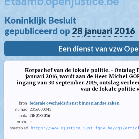
Etaamb.openjustice.be
Koninklijk Besluit  
gepubliceerd op 
28
januari
2016
Een dienst van vzw Ope
Korpschef van de lokale politie. - Ontslag Bi
januari 2016, wordt aan de Heer Michel GO
ingang van 30 september 2015, ontslag verlee
van de lokale politie 
bron
federale overheidsdienst binnenlandse zaken
numac
2016000043
pub.
28/01/2016
prom.
--
staatsblad
https://www.ejustice.just.fgov.be/cgi/artic