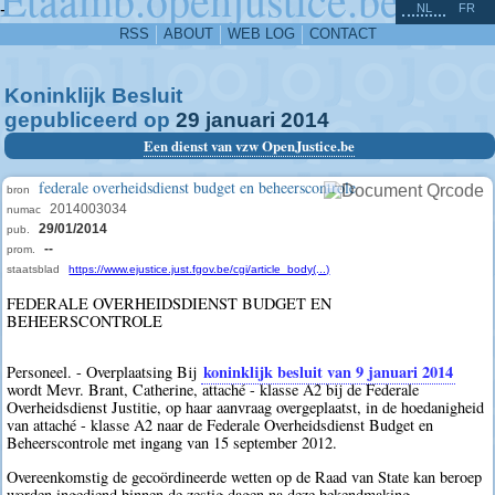
^
-
NL
FR
RSS
ABOUT
WEB LOG
CONTACT
Koninklijk Besluit
gepubliceerd op
29
januari
2014
Een dienst van vzw OpenJustice.be
federale overheidsdienst budget en beheerscontrole
bron
2014003034
numac
29/01/2014
pub.
--
prom.
staatsblad
https://www.ejustice.just.fgov.be/cgi/article_body(...)
FEDERALE OVERHEIDSDIENST BUDGET EN
BEHEERSCONTROLE
koninklijk besluit van 9 januari 2014
Personeel. - Overplaatsing Bij
wordt Mevr. Brant, Catherine, attaché - klasse A2 bij de Federale
Overheidsdienst Justitie, op haar aanvraag overgeplaatst, in de hoedanigheid
van attaché - klasse A2 naar de Federale Overheidsdienst Budget en
Beheerscontrole met ingang van 15 september 2012.
Overeenkomstig de gecoördineerde wetten op de Raad van State kan beroep
worden ingediend binnen de zestig dagen na deze bekendmaking.