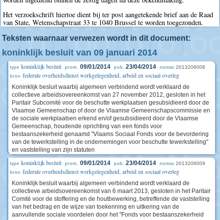
Het verzoekschrift hiertoe dient bij ter post aangetekende brief aan de Raad
van State, Wetenschapstraat 33 te 1040 Brussel te worden toegezonden.
Teksten waarnaar verwezen wordt in dit document:
koninklijk besluit van 09 januari 2014
koninklijk besluit
09/01/2014
23/04/2014
2013206008
type
prom.
pub.
numac
federale overheidsdienst werkgelegenheid, arbeid en sociaal overleg
bron
Koninklijk besluit waarbij algemeen verbindend wordt verklaard de
collectieve arbeidsovereenkomst van 27 november 2012, gesloten in het
Paritair Subcomité voor de beschutte werkplaatsen gesubsidieerd door de
Vlaamse Gemeenschap of door de Vlaamse Gemeenschapscommissie en
de sociale werkplaatsen erkend en/of gesubsidieerd door de Vlaamse
Gemeenschap, houdende oprichting van een fonds voor
bestaanszekerheid genaamd "Vlaams Sociaal Fonds voor de bevordering
van de tewerkstelling in de ondernemingen voor beschutte tewerkstelling"
en vaststelling van zijn statuten
koninklijk besluit
09/01/2014
23/04/2014
2013206009
type
prom.
pub.
numac
federale overheidsdienst werkgelegenheid, arbeid en sociaal overleg
bron
Koninklijk besluit waarbij algemeen verbindend wordt verklaard de
collectieve arbeidsovereenkomst van 6 maart 2013, gesloten in het Paritair
Comité voor de stoffering en de houtbewerking, betreffende de vaststelling
van het bedrag en de wijze van toekenning en uitkering van de
aanvullende sociale voordelen door het "Fonds voor bestaanszekerheid