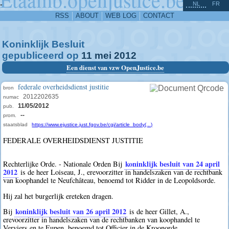
^
-
NL
FR
RSS
ABOUT
WEB LOG
CONTACT
Koninklijk Besluit
gepubliceerd op
11
mei
2012
Een dienst van vzw OpenJustice.be
federale overheidsdienst justitie
bron
2012202635
numac
11/05/2012
pub.
--
prom.
staatsblad
https://www.ejustice.just.fgov.be/cgi/article_body(...)
FEDERALE OVERHEIDSDIENST JUSTITIE
koninklijk besluit van 24 april
Rechterlijke Orde. - Nationale Orden Bij
2012
is de heer Loiseau, J., erevoorzitter in handelszaken van de rechtbank
van koophandel te Neufchâteau, benoemd tot Ridder in de Leopoldsorde.
Hij zal het burgerlijk ereteken dragen.
koninklijk besluit van 26 april 2012
Bij
is de heer Gillet, A.,
erevoorzitter in handelszaken van de rechtbanken van koophandel te
Verviers en te Eupen, benoemd tot Officier in de Kroonorde.