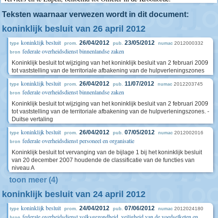
Teksten waarnaar verwezen wordt in dit document:
koninklijk besluit van 26 april 2012
koninklijk besluit
26/04/2012
23/05/2012
2012000332
type
prom.
pub.
numac
federale overheidsdienst binnenlandse zaken
bron
Koninklijk besluit tot wijziging van het koninklijk besluit van 2 februari 2009
tot vaststelling van de territoriale afbakening van de hulpverleningszones
koninklijk besluit
26/04/2012
11/07/2012
2012203745
type
prom.
pub.
numac
federale overheidsdienst binnenlandse zaken
bron
Koninklijk besluit tot wijziging van het koninklijk besluit van 2 februari 2009
tot vaststelling van de territoriale afbakening van de hulpverleningszones. -
Duitse vertaling
koninklijk besluit
26/04/2012
07/05/2012
2012002016
type
prom.
pub.
numac
federale overheidsdienst personeel en organisatie
bron
Koninklijk besluit tot vervanging van de bijlage 1 bij het koninklijk besluit
van 20 december 2007 houdende de classificatie van de functies van
niveau A
toon meer (4)
koninklijk besluit van 24 april 2012
koninklijk besluit
24/04/2012
07/06/2012
2012024180
type
prom.
pub.
numac
federale overheidsdienst volksgezondheid, veiligheid van de voedselketen en
bron