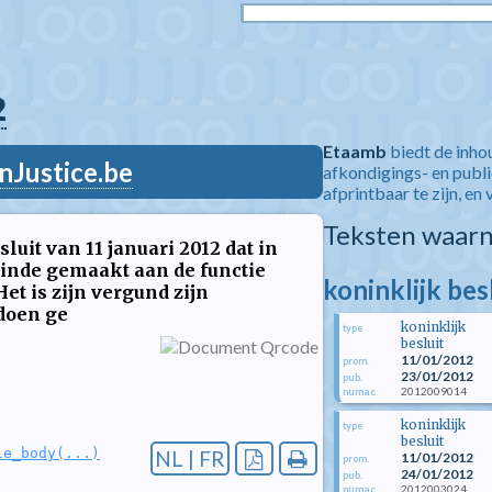
2
Etaamb
biedt de inho
nJustice.be
afkondigings- en publ
afprintbaar te zijn, en 
Teksten waarn
luit van 11 januari 2012 dat in
einde gemaakt aan de functie
koninklijk bes
et is zijn vergund zijn
doen ge
koninklijk
type
besluit
11/01/2012
prom.
23/01/2012
pub.
2012009014
numac
koninklijk
type
besluit
le_body(...)
NL | FR
11/01/2012
prom.
24/01/2012
pub.
2012003024
numac