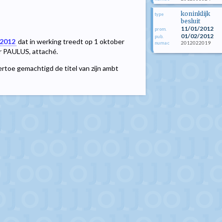
koninklijk
type
besluit
11/01/2012
prom.
01/02/2012
pub.
 2012
dat in werking treedt op 1 oktober
2012022019
numac
r PAULUS, attaché.
 ertoe gemachtigd de titel van zijn ambt