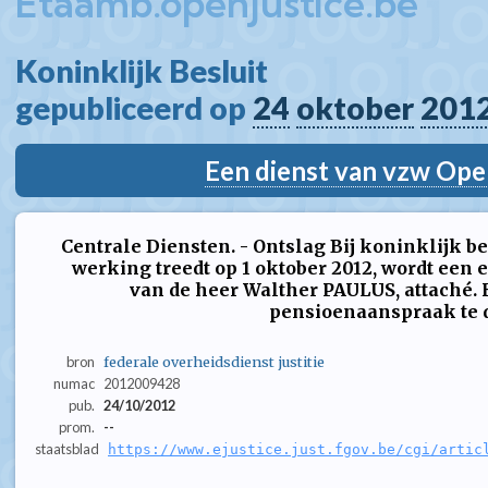
Etaamb.openjustice.be
Koninklijk Besluit  
gepubliceerd op 
24
oktober
201
Een dienst van vzw Ope
Centrale Diensten. - Ontslag Bij koninklijk bes
werking treedt op 1 oktober 2012, wordt een 
van de heer Walther PAULUS, attaché. H
pensioenaanspraak te 
bron
federale overheidsdienst justitie
numac
2012009428
pub.
24/10/2012
prom.
--
staatsblad
https://www.ejustice.just.fgov.be/cgi/artic