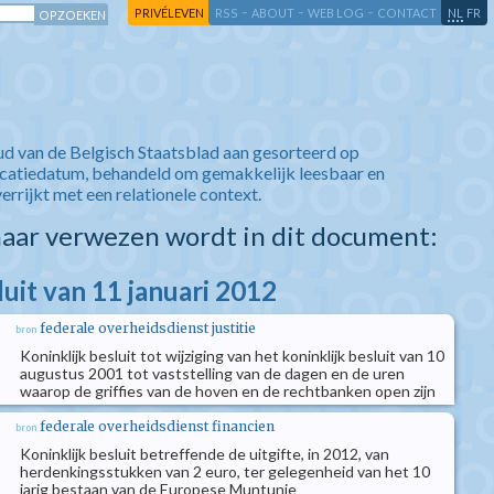
-
-
-
-
PRIVÉLEVEN
RSS
ABOUT
WEB LOG
CONTACT
NL
FR
ud van de Belgisch Staatsblad aan gesorteerd op
icatiedatum, behandeld om gemakkelijk leesbaar en
verrijkt met een relationele context.
aar verwezen wordt in dit document:
luit van 11 januari 2012
federale overheidsdienst justitie
bron
Koninklijk besluit tot wijziging van het koninklijk besluit van 10
augustus 2001 tot vaststelling van de dagen en de uren
waarop de griffies van de hoven en de rechtbanken open zijn
federale overheidsdienst financien
bron
Koninklijk besluit betreffende de uitgifte, in 2012, van
herdenkingsstukken van 2 euro, ter gelegenheid van het 10
jarig bestaan van de Europese Muntunie