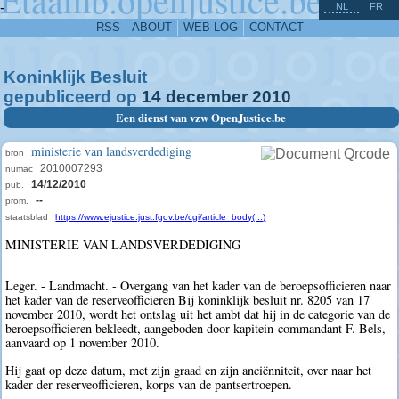
^
-
NL
FR
RSS
ABOUT
WEB LOG
CONTACT
Koninklijk Besluit
gepubliceerd op
14
december
2010
Een dienst van vzw OpenJustice.be
ministerie van landsverdediging
bron
2010007293
numac
14/12/2010
pub.
--
prom.
staatsblad
https://www.ejustice.just.fgov.be/cgi/article_body(...)
MINISTERIE VAN LANDSVERDEDIGING
Leger. - Landmacht. - Overgang van het kader van de beroepsofficieren naar
het kader van de reserveofficieren Bij koninklijk besluit nr. 8205 van 17
november 2010, wordt het ontslag uit het ambt dat hij in de categorie van de
beroepsofficieren bekleedt, aangeboden door kapitein-commandant F. Bels,
aanvaard op 1 november 2010.
Hij gaat op deze datum, met zijn graad en zijn anciënniteit, over naar het
kader der reserveofficieren, korps van de pantsertroepen.