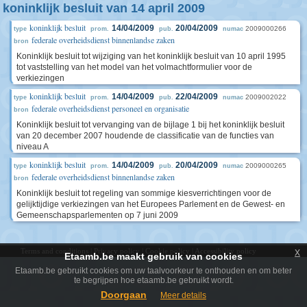
koninklijk besluit van 14 april 2009
koninklijk besluit
14/04/2009
20/04/2009
2009000266
type
prom.
pub.
numac
federale overheidsdienst binnenlandse zaken
bron
Koninklijk besluit tot wijziging van het koninklijk besluit van 10 april 1995
tot vaststelling van het model van het volmachtformulier voor de
verkiezingen
koninklijk besluit
14/04/2009
22/04/2009
2009002022
type
prom.
pub.
numac
federale overheidsdienst personeel en organisatie
bron
Koninklijk besluit tot vervanging van de bijlage 1 bij het koninklijk besluit
van 20 december 2007 houdende de classificatie van de functies van
niveau A
koninklijk besluit
14/04/2009
20/04/2009
2009000265
type
prom.
pub.
numac
federale overheidsdienst binnenlandse zaken
bron
Koninklijk besluit tot regeling van sommige kiesverrichtingen voor de
gelijktijdige verkiezingen van het Europees Parlement en de Gewest- en
Gemeenschapsparlementen op 7 juni 2009
x
Terms and conditions
|
Privacy policy
|
Cookie policy
|
Accessibility policy
Etaamb.be maakt gebruik van cookies
Etaamb.be gebruikt cookies om uw taalvoorkeur te onthouden en om beter
te begrijpen hoe etaamb.be gebruikt wordt.
Doorgaan
Meer details