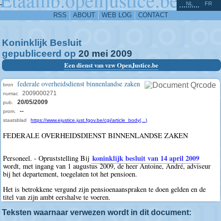
^
-
NL
FR
RSS
ABOUT
WEB LOG
CONTACT
Koninklijk Besluit
gepubliceerd op
20
mei
2009
Een dienst van vzw OpenJustice.be
federale overheidsdienst binnenlandse zaken
bron
2009000271
numac
20/05/2009
pub.
--
prom.
staatsblad
https://www.ejustice.just.fgov.be/cgi/article_body(...)
FEDERALE OVERHEIDSDIENST BINNENLANDSE ZAKEN
koninklijk besluit van 14 april 2009
Personeel. - Opruststelling Bij
wordt, met ingang van 1 augustus 2009, de heer Antoine, André, adviseur
bij het departement, toegelaten tot het pensioen.
Het is betrokkene vergund zijn pensioenaanspraken te doen gelden en de
titel van zijn ambt eershalve te voeren.
Teksten waarnaar verwezen wordt in dit document: