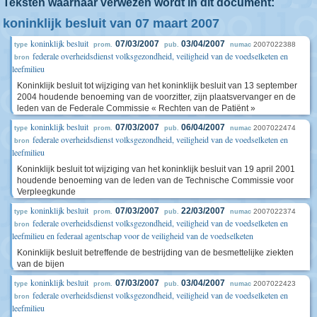
Teksten waarnaar verwezen wordt in dit document:
koninklijk besluit van 07 maart 2007
koninklijk besluit
07/03/2007
03/04/2007
2007022388
type
prom.
pub.
numac
federale overheidsdienst volksgezondheid, veiligheid van de voedselketen en
bron
leefmilieu
Koninklijk besluit tot wijziging van het koninklijk besluit van 13 september
2004 houdende benoeming van de voorzitter, zijn plaatsvervanger en de
leden van de Federale Commissie « Rechten van de Patiënt »
koninklijk besluit
07/03/2007
06/04/2007
2007022474
type
prom.
pub.
numac
federale overheidsdienst volksgezondheid, veiligheid van de voedselketen en
bron
leefmilieu
Koninklijk besluit tot wijziging van het koninklijk besluit van 19 april 2001
houdende benoeming van de leden van de Technische Commissie voor
Verpleegkunde
koninklijk besluit
07/03/2007
22/03/2007
2007022374
type
prom.
pub.
numac
federale overheidsdienst volksgezondheid, veiligheid van de voedselketen en
bron
leefmilieu en federaal agentschap voor de veiligheid van de voedselketen
Koninklijk besluit betreffende de bestrijding van de besmettelijke ziekten
van de bijen
koninklijk besluit
07/03/2007
03/04/2007
2007022423
type
prom.
pub.
numac
federale overheidsdienst volksgezondheid, veiligheid van de voedselketen en
bron
leefmilieu