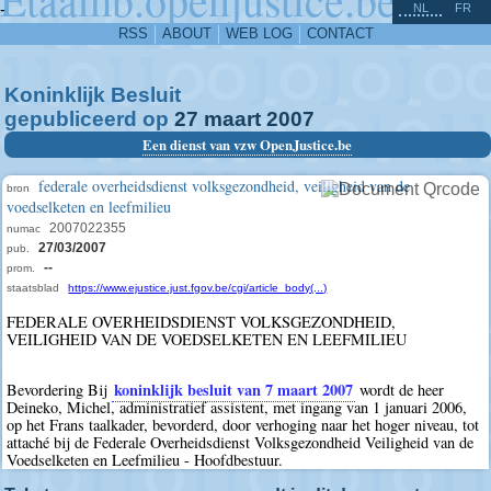
^
-
NL
FR
RSS
ABOUT
WEB LOG
CONTACT
Koninklijk Besluit
gepubliceerd op
27
maart
2007
Een dienst van vzw OpenJustice.be
federale overheidsdienst volksgezondheid, veiligheid van de
bron
voedselketen en leefmilieu
2007022355
numac
27/03/2007
pub.
--
prom.
staatsblad
https://www.ejustice.just.fgov.be/cgi/article_body(...)
FEDERALE OVERHEIDSDIENST VOLKSGEZONDHEID,
VEILIGHEID VAN DE VOEDSELKETEN EN LEEFMILIEU
koninklijk besluit van 7 maart 2007
Bevordering Bij
wordt de heer
Deineko, Michel, administratief assistent, met ingang van 1 januari 2006,
op het Frans taalkader, bevorderd, door verhoging naar het hoger niveau, tot
attaché bij de Federale Overheidsdienst Volksgezondheid Veiligheid van de
Voedselketen en Leefmilieu - Hoofdbestuur.