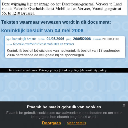
Deze wijziging ligt ter inzage op het Directoraat-generaal Vervoer te Land
van de Federale Overheidsdienst Mobiliteit en Vervoer, Vooruitgangstraat
56, te 1210 Brussel.
Teksten waarnaar verwezen wordt in dit document:
koninklijk besluit van 04 mei 2006
koninklijk besluit
04/05/2006
26/05/2006
2006014118
type
prom.
pub.
numac
federale overheidsdienst mobiliteit en vervoer
bron
Koninklijk besluit tot wijziging van het koninklijk besluit van 13 september
2004 betreffende de veiligheid bij de spoorwegen
Terms and conditions
|
Privacy policy
|
Cookie policy
|
Accessibility policy
x
Etaamb.be maakt gebruik van cookies
Etaamb.be gebruikt cookies om uw taalvoorkeur te onthouden en om beter
te begrijpen hoe etaamb.be gebruikt wordt.
Doorgaan
Meer details