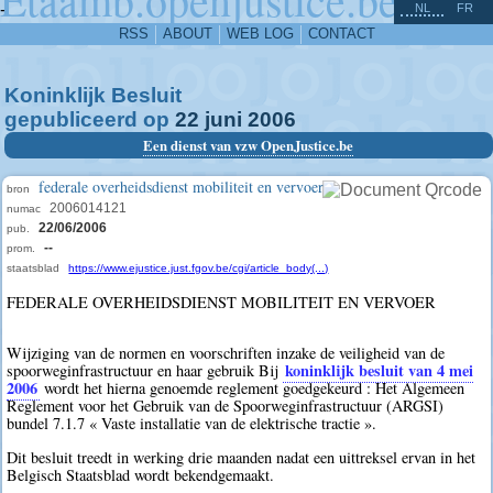
^
-
NL
FR
RSS
ABOUT
WEB LOG
CONTACT
Koninklijk Besluit
gepubliceerd op
22
juni
2006
Een dienst van vzw OpenJustice.be
federale overheidsdienst mobiliteit en vervoer
bron
2006014121
numac
22/06/2006
pub.
--
prom.
staatsblad
https://www.ejustice.just.fgov.be/cgi/article_body(...)
FEDERALE OVERHEIDSDIENST MOBILITEIT EN VERVOER
Wijziging van de normen en voorschriften inzake de veiligheid van de
koninklijk besluit van 4 mei
spoorweginfrastructuur en haar gebruik Bij
2006
wordt het hierna genoemde reglement goedgekeurd : Het Algemeen
Reglement voor het Gebruik van de Spoorweginfrastructuur (ARGSI)
bundel 7.1.7 « Vaste installatie van de elektrische tractie ».
Dit besluit treedt in werking drie maanden nadat een uittreksel ervan in het
Belgisch Staatsblad wordt bekendgemaakt.