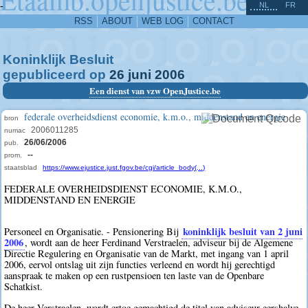
^
-
NL
FR
RSS
ABOUT
WEB LOG
CONTACT
Koninklijk Besluit
gepubliceerd op
26
juni
2006
Een dienst van vzw OpenJustice.be
federale overheidsdienst economie, k.m.o., middenstand en energie
bron
2006011285
numac
26/06/2006
pub.
--
prom.
staatsblad
https://www.ejustice.just.fgov.be/cgi/article_body(...)
FEDERALE OVERHEIDSDIENST ECONOMIE, K.M.O.,
MIDDENSTAND EN ENERGIE
koninklijk besluit van 2 juni
Personeel en Organisatie. - Pensionering Bij
2006
, wordt aan de heer Ferdinand Verstraelen, adviseur bij de Algemene
Directie Regulering en Organisatie van de Markt, met ingang van 1 april
2006, eervol ontslag uit zijn functies verleend en wordt hij gerechtigd
aanspraak te maken op een rustpensioen ten laste van de Openbare
Schatkist.
De heer Verstraelen, wordt ertoe gemachtigd de titel van adviseur eershalve