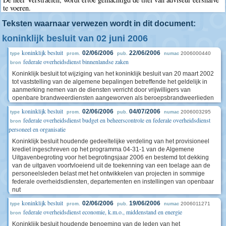
te voeren.
Teksten waarnaar verwezen wordt in dit document:
koninklijk besluit van 02 juni 2006
koninklijk besluit
02/06/2006
22/06/2006
2006000440
type
prom.
pub.
numac
federale overheidsdienst binnenlandse zaken
bron
Koninklijk besluit tot wijziging van het koninklijk besluit van 20 maart 2002
tot vaststelling van de algemene bepalingen betreffende het geldelijk in
aanmerking nemen van de diensten verricht door vrijwilligers van
openbare brandweerdiensten aangeworven als beroepsbrandweerlieden
koninklijk besluit
02/06/2006
04/07/2006
2006003295
type
prom.
pub.
numac
federale overheidsdienst budget en beheerscontrole en federale overheidsdienst
bron
personeel en organisatie
Koninklijk besluit houdende gedeeltelijke verdeling van het provisioneel
krediet ingeschreven op het programma 04-31-1 van de Algemene
Uitgavenbegroting voor het begrotingsjaar 2006 en bestemd tot dekking
van de uitgaven voortvloeiend uit de toekenning van een toelage aan de
personeelsleden belast met het ontwikkelen van projecten in sommige
federale overheidsdiensten, departementen en instellingen van openbaar
nut
koninklijk besluit
02/06/2006
19/06/2006
2006011271
type
prom.
pub.
numac
federale overheidsdienst economie, k.m.o., middenstand en energie
bron
Koninklijk besluit houdende benoeming van de leden van het