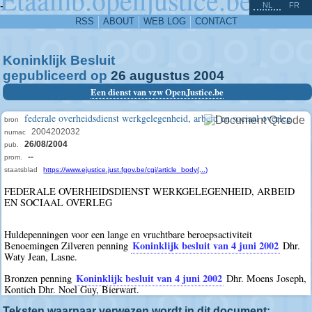
^
-
NL
FR
RSS
ABOUT
WEB LOG
CONTACT
Koninklijk Besluit
gepubliceerd op
26
augustus
2004
Een dienst van vzw OpenJustice.be
federale overheidsdienst werkgelegenheid, arbeid en sociaal overleg
bron
2004202032
numac
26/08/2004
pub.
--
prom.
staatsblad
https://www.ejustice.just.fgov.be/cgi/article_body(...)
FEDERALE OVERHEIDSDIENST WERKGELEGENHEID, ARBEID
EN SOCIAAL OVERLEG
Huldepenningen voor een lange en vruchtbare beroepsactiviteit
Koninklijk besluit van 4 juni 2002
Benoemingen Zilveren penning
Dhr.
Waty Jean, Lasne.
Koninklijk besluit van 4 juni 2002
Bronzen penning
Dhr. Moens Joseph,
Kontich Dhr. Noel Guy, Bierwart.
Teksten waarnaar verwezen wordt in dit document: