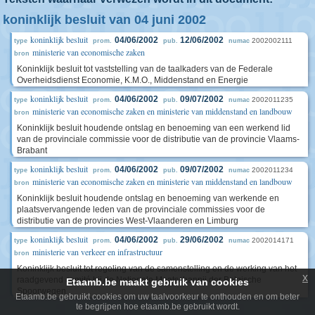
koninklijk besluit van 04 juni 2002
koninklijk besluit
04/06/2002
12/06/2002
2002002111
type
prom.
pub.
numac
ministerie van economische zaken
bron
Koninklijk besluit tot vaststelling van de taalkaders van de Federale
Overheidsdienst Economie, K.M.O., Middenstand en Energie
koninklijk besluit
04/06/2002
09/07/2002
2002011235
type
prom.
pub.
numac
ministerie van economische zaken en ministerie van middenstand en landbouw
bron
Koninklijk besluit houdende ontslag en benoeming van een werkend lid
van de provinciale commissie voor de distributie van de provincie Vlaams-
Brabant
koninklijk besluit
04/06/2002
09/07/2002
2002011234
type
prom.
pub.
numac
ministerie van economische zaken en ministerie van middenstand en landbouw
bron
Koninklijk besluit houdende ontslag en benoeming van werkende en
plaatsvervangende leden van de provinciale commissies voor de
distributie van de provincies West-Vlaanderen en Limburg
koninklijk besluit
04/06/2002
29/06/2002
2002014171
type
prom.
pub.
numac
ministerie van verkeer en infrastructuur
bron
Koninklijk besluit tot regeling van de samenstelling en de werking van het
x
raadgevend comité bij de Nationale Maatschappij der Belgische
Etaamb.be maakt gebruik van cookies
Spoorwegen
Etaamb.be gebruikt cookies om uw taalvoorkeur te onthouden en om beter
te begrijpen hoe etaamb.be gebruikt wordt.