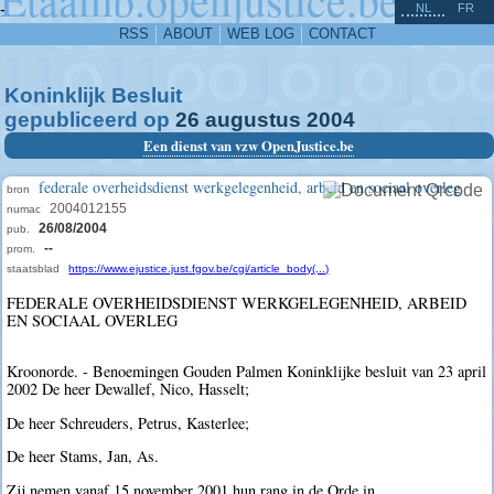
^
-
NL
FR
RSS
ABOUT
WEB LOG
CONTACT
Koninklijk Besluit
gepubliceerd op
26
augustus
2004
Een dienst van vzw OpenJustice.be
federale overheidsdienst werkgelegenheid, arbeid en sociaal overleg
bron
2004012155
numac
26/08/2004
pub.
--
prom.
staatsblad
https://www.ejustice.just.fgov.be/cgi/article_body(...)
FEDERALE OVERHEIDSDIENST WERKGELEGENHEID, ARBEID
EN SOCIAAL OVERLEG
Kroonorde. - Benoemingen Gouden Palmen Koninklijke besluit van 23 april
2002 De heer Dewallef, Nico, Hasselt;
De heer Schreuders, Petrus, Kasterlee;
De heer Stams, Jan, As.
Zij nemen vanaf 15 november 2001 hun rang in de Orde in.