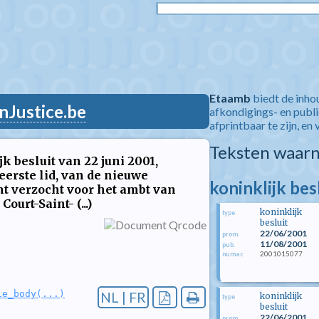
Etaamb
biedt de inho
nJustice.be
afkondigings- en publ
afprintbaar te zijn, en 
Teksten waarn
 besluit van 22 juni 2001,
erste lid, van de nieuwe
koninklijk bes
 verzocht voor het ambt van
urt-Saint- (...)
koninklijk
type
besluit
22/06/2001
prom.
11/08/2001
pub.
2001015077
numac
le_body(...)
NL | FR
koninklijk
type
besluit
22/06/2001
prom.