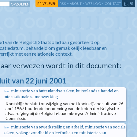
-
-
-
-
PRIVÉLEVEN
RSS
ABOUT
WEB LOG
CONTACT
NL
FR
ud van de Belgisch Staatsblad aan gesorteerd op
icatiedatum, behandeld om gemakkelijk leesbaar en
verrijkt met een relationele context.
aar verwezen wordt in dit document:
luit van 22 juni 2001
ministerie van buitenlandse zaken, buitenlandse handel en
bron
internationale samenwerking
Koninklijk besluit tot wijziging van het koninklijk besluit van 26
april 1967 houdende benoeming van de leden der Belgische
afvaardiging bij de Belgisch-Luxemburgse Administratieve
Commissie
ministerie van tewerkstelling en arbeid, ministerie van sociale
bron
zaken, volksgezondheid en leefmilieu en ministerie van