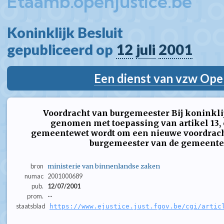
Etaamb.openjustice.be
Koninklijk Besluit  
gepubliceerd op 
12
juli
2001
Een dienst van vzw Ope
Voordracht van burgemeester Bij koninklijk
genomen met toepassing van artikel 13, e
gemeentewet wordt om een nieuwe voordracht
burgemeester van de gemeente Co
bron
ministerie van binnenlandse zaken
numac
2001000689
pub.
12/07/2001
prom.
--
staatsblad
https://www.ejustice.just.fgov.be/cgi/artic