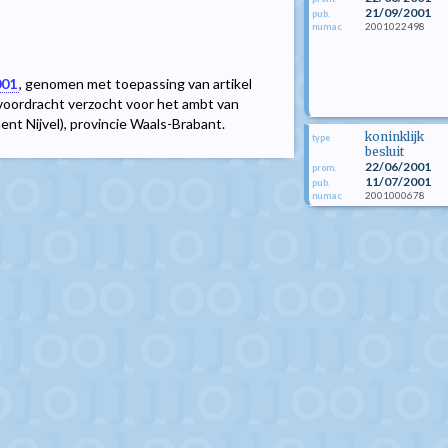
21/09/2001
pub.
2001022498
numac
001
, genomen met toepassing van artikel
voordracht verzocht voor het ambt van
t Nijvel), provincie Waals-Brabant.
koninklijk
type
besluit
22/06/2001
prom.
11/07/2001
pub.
2001000678
numac