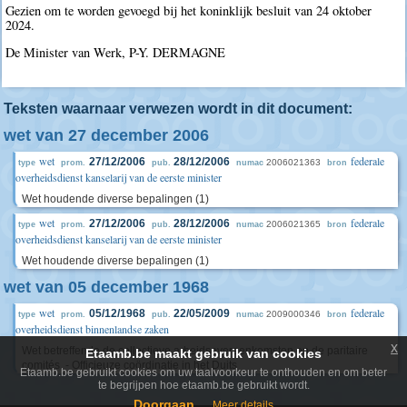
Gezien om te worden gevoegd bij het koninklijk besluit van 24 oktober
2024.
De Minister van Werk, P-Y. DERMAGNE
Teksten waarnaar verwezen wordt in dit document:
wet van 27 december 2006
wet
federale
27/12/2006
28/12/2006
2006021363
type
prom.
pub.
numac
bron
overheidsdienst kanselarij van de eerste minister
Wet houdende diverse bepalingen (1)
wet
federale
27/12/2006
28/12/2006
2006021365
type
prom.
pub.
numac
bron
overheidsdienst kanselarij van de eerste minister
Wet houdende diverse bepalingen (1)
wet van 05 december 1968
wet
federale
05/12/1968
22/05/2009
2009000346
type
prom.
pub.
numac
bron
overheidsdienst binnenlandse zaken
x
Wet betreffende de collectieve arbeidsovereenkomsten en de paritaire
Etaamb.be maakt gebruik van cookies
comités. - Officieuze coördinatie in het Duits
Etaamb.be gebruikt cookies om uw taalvoorkeur te onthouden en om beter
te begrijpen hoe etaamb.be gebruikt wordt.
Doorgaan
Meer details