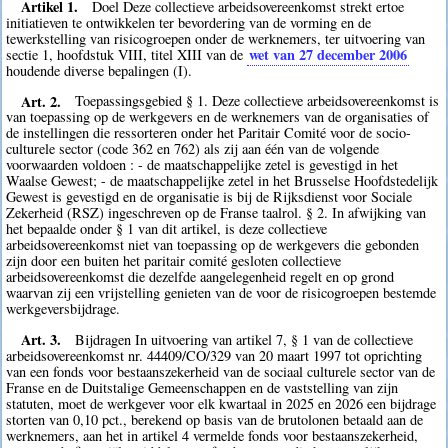
Artikel 1.
Doel Deze collectieve arbeidsovereenkomst strekt ertoe
initiatieven te ontwikkelen ter bevordering van de vorming en de
tewerkstelling van risicogroepen onder de werknemers, ter uitvoering van
wet van 27 december 2006
sectie 1, hoofdstuk VIII, titel XIII van de
houdende diverse bepalingen (I).
Art. 2.
Toepassingsgebied § 1. Deze collectieve arbeidsovereenkomst is
van toepassing op de werkgevers en de werknemers van de organisaties of
de instellingen die ressorteren onder het Paritair Comité voor de socio-
culturele sector (code 362 en 762) als zij aan één van de volgende
voorwaarden voldoen : - de maatschappelijke zetel is gevestigd in het
Waalse Gewest; - de maatschappelijke zetel in het Brusselse Hoofdstedelijk
Gewest is gevestigd en de organisatie is bij de Rijksdienst voor Sociale
Zekerheid (RSZ) ingeschreven op de Franse taalrol. § 2. In afwijking van
het bepaalde onder § 1 van dit artikel, is deze collectieve
arbeidsovereenkomst niet van toepassing op de werkgevers die gebonden
zijn door een buiten het paritair comité gesloten collectieve
arbeidsovereenkomst die dezelfde aangelegenheid regelt en op grond
waarvan zij een vrijstelling genieten van de voor de risicogroepen bestemde
werkgeversbijdrage.
Art. 3.
Bijdragen In uitvoering van artikel 7, § 1 van de collectieve
arbeidsovereenkomst nr. 44409/CO/329 van 20 maart 1997 tot oprichting
van een fonds voor bestaanszekerheid van de sociaal culturele sector van de
Franse en de Duitstalige Gemeenschappen en de vaststelling van zijn
statuten, moet de werkgever voor elk kwartaal in 2025 en 2026 een bijdrage
storten van 0,10 pct., berekend op basis van de brutolonen betaald aan de
werknemers, aan het in artikel 4 vermelde fonds voor bestaanszekerheid,