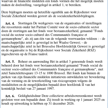
waarvan de financiële middelen een fonds vormen die het mogelijk moeten
maken de doelstelling, vastgelegd in artikel 1, te bereiken.
Deze bijdragen moeten op hetzelfde ogenblik aan de Rijksdienst voor
Sociale Zekerheid worden gestort als de socialezekerheidsbijdragen.
Art. 4.
Stortingen De werkgevers van de organisaties of instellingen
die ressorteren onder het Paritair Comité voor de socio-culturele sector
doen de stortingen aan het fonds voor bestaanszekerheid, genaamd "Fonds
social du secteur socio-culturel des Communautés française et
germanophone", als zij aan één van de volgende voorwaarden voldoen : - de
maatschappelijke zetel is gevestigd in het Waalse Gewest; - de
maatschappelijke zetel in het Brusselse Hoofdstedelijk Gewest is gevestigd
en de organisatie is bij de Rijksdienst voor Sociale Zekerheid (RSZ)
ingeschreven op de Franse taalrol.
Art. 5.
Beheer en aanwending Het in artikel 3 genoemde fonds wordt
beheerd door het fonds voor bestaanszekerheid genaamd "Fonds social du
secteur socio-culturel des Communautés française et germanophone", met
zetel Sainctelettesquare 13-15 te 1000 Brussel. Het fonds kan binnen de
perken van zijn financiële middelen initiatieven ontwikkelen ter bevordering
van de vorming en de tewerkstelling van risicogroepen volgens de
modaliteiten en de mogelijkheden bepaald door hoofdstuk II van het
koninklijk besluit van 27 januari 1997.
Art. 6.
Geldigheidsduur Deze collectieve arbeidsovereenkomst wordt
gesloten voor een bepaalde duur. Zij treedt in werking op 1 januari 2025 en
houdt op uitwerking te hebben op 31 december 2026.