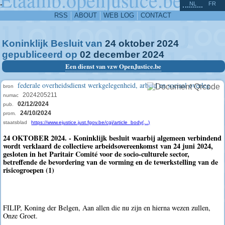
^
-
NL
FR
RSS
ABOUT
WEB LOG
CONTACT
Koninklijk Besluit van
24
oktober
2024
gepubliceerd op
02
december
2024
Een dienst van vzw OpenJustice.be
federale overheidsdienst werkgelegenheid, arbeid en sociaal overleg
bron
2024205211
numac
02/12/2024
pub.
24/10/2024
prom.
staatsblad
https://www.ejustice.just.fgov.be/cgi/article_body(...)
24 OKTOBER 2024. - Koninklijk besluit waarbij algemeen verbindend
wordt verklaard de collectieve arbeidsovereenkomst van 24 juni 2024,
gesloten in het Paritair Comité voor de socio-culturele sector,
betreffende de bevordering van de vorming en de tewerkstelling van de
risicogroepen (1)
FILIP, Koning der Belgen, Aan allen die nu zijn en hierna wezen zullen,
Onze Groet.