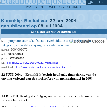
^
-
NL
FR
RSS
ABOUT
WEB LOG
CONTACT
Koninklijk Besluit van
22
juni
2004
gepubliceerd op
08
juli
2004
Een dienst van vzw OpenJustice.be
programmatorische federale overheidsdienst maatschappelijke
bron
integratie, armoedebestrijding en sociale economie
2004002077
numac
08/07/2004
pub.
22/06/2004
prom.
ELI
eli/besluit/2004/06/22/2004002077/staatsblad
staatsblad
https://www.ejustice.just.fgov.be/cgi/article_body(...)
22 JUNI 2004. - Koninklijk besluit houdende financiering van de
opvang verleend aan de slachtoffers van mensenhandel in 2004
ALBERT II, Koning der Belgen, Aan allen die nu zijn en hierna wezen
zullen, Onze Groet.