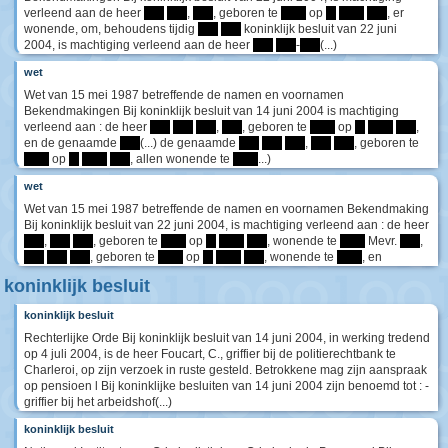
verleend aan de heer
****
****
,
****
, geboren te
*****
op
**
*****
****
, er
wonende, om, behoudens tijdig
****
****
koninklijk besluit van 22 juni
2004, is machtiging verleend aan de heer
****
****
-
****
(...)
wet
Wet van 15 mei 1987 betreffende de namen en voornamen
Bekendmakingen Bij koninklijk besluit van 14 juni 2004 is machtiging
verleend aan : de heer
****
****
****
,
****
, geboren te
*****
op
**
*****
****
,
en de genaamde
****
(...) de genaamde
****
****
****
,
****
****
, geboren te
*****
op
**
*****
****
, allen wonende te
*****
...)
wet
Wet van 15 mei 1987 betreffende de namen en voornamen Bekendmaking
Bij koninklijk besluit van 22 juni 2004, is machtiging verleend aan : de heer
****
,
****
****
, geboren te
*****
op
**
*****
****
, wonende te
*****
Mevr.
****
,
****
****
****
, geboren te
*****
op
**
*****
****
, wonende te
*****
, en
koninklijk besluit
koninklijk besluit
Rechterlijke Orde Bij koninklijk besluit van 14 juni 2004, in werking tredend
op 4 juli 2004, is de heer Foucart, C., griffier bij de politierechtbank te
Charleroi, op zijn verzoek in ruste gesteld. Betrokkene mag zijn aanspraak
op pensioen l Bij koninklijke besluiten van 14 juni 2004 zijn benoemd tot : -
griffier bij het arbeidshof(...)
koninklijk besluit