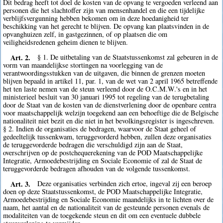
Dit bedrag heeft tot doel de kosten van de opvang te vergoeden verleend aan
personen die het slachtoffer zijn van mensenhandel en die een tijdelijke
verblijfsvergunning hebben bekomen om in deze hoedanigheid ter
beschikking van het gerecht te blijven. De opvang kan plaatsvinden in de
opvanghuizen zelf, in gastgezinnen, of op plaatsen die om
veiligheidsredenen geheim dienen te blijven.
Art. 2.
§ 1. De uitbetaling van de Staatstussenkomst zal gebeuren in de
vorm van maandelijkse stortingen na voorlegging van de
verantwoordingsstukken van de uitgaven, die binnen de grenzen moeten
blijven bepaald in artikel 11, par. 1, van de wet van 2 april 1965 betreffende
het ten laste nemen van de steun verleend door de O.C.M.W.'s en in het
ministerieel besluit van 30 januari 1995 tot regeling van de terugbetaling
door de Staat van de kosten van de dienstverlening door de openbare centra
voor maatschappelijk welzijn toegekend aan een behoeftige die de Belgische
nationaliteit niet bezit en die niet in het bevolkingsregister is ingeschreven.
§ 2. Indien de organisaties de bedragen, waarvoor de Staat geheel of
gedeeltelijk tussenkwam, teruggevorderd hebben, zullen deze organisaties
de teruggevorderde bedragen die verschuldigd zijn aan de Staat,
overschrijven op de postchequerekening van de POD Maatschappelijke
Integratie, Armoedebestrijding en Sociale Economie of zal de Staat de
teruggevorderde bedragen afhouden van de volgende tussenkomst.
Art. 3.
Deze organisaties verbinden zich ertoe, ingeval zij een beroep
doen op deze Staatstussenkomst, de POD Maatschappelijke Integratie,
Armoedebestrijding en Sociale Economie maandelijks in te lichten over de
naam, het aantal en de nationaliteit van de gesteunde personen evenals de
modaliteiten van de toegekende steun en dit om een eventuele dubbele