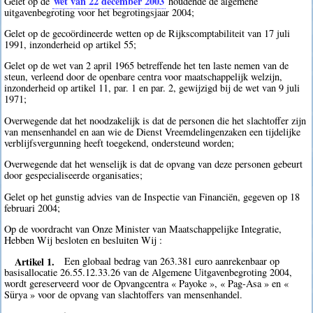
wet van 22 december 2003
Gelet op de
houdende de algemene
uitgavenbegroting voor het begrotingsjaar 2004;
Gelet op de gecoördineerde wetten op de Rijkscomptabiliteit van 17 juli
1991, inzonderheid op artikel 55;
Gelet op de wet van 2 april 1965 betreffende het ten laste nemen van de
steun, verleend door de openbare centra voor maatschappelijk welzijn,
inzonderheid op artikel 11, par. 1 en par. 2, gewijzigd bij de wet van 9 juli
1971;
Overwegende dat het noodzakelijk is dat de personen die het slachtoffer zijn
van mensenhandel en aan wie de Dienst Vreemdelingenzaken een tijdelijke
verblijfsvergunning heeft toegekend, ondersteund worden;
Overwegende dat het wenselijk is dat de opvang van deze personen gebeurt
door gespecialiseerde organisaties;
Gelet op het gunstig advies van de Inspectie van Financiën, gegeven op 18
februari 2004;
Op de voordracht van Onze Minister van Maatschappelijke Integratie,
Hebben Wij besloten en besluiten Wij :
Artikel 1.
Een globaal bedrag van 263.381 euro aanrekenbaar op
basisallocatie 26.55.12.33.26 van de Algemene Uitgavenbegroting 2004,
wordt gereserveerd voor de Opvangcentra « Payoke », « Pag-Asa » en «
Sürya » voor de opvang van slachtoffers van mensenhandel.