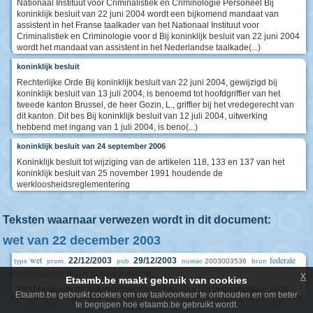
Nationaal Instituut voor Criminalistiek en Criminologie Personeel Bij
koninklijk besluit van 22 juni 2004 wordt een bijkomend mandaat van
assistent in het Franse taalkader van het Nationaal Instituut voor
Criminalistiek en Criminologie voor d Bij koninklijk besluit van 22 juni 2004
wordt het mandaat van assistent in het Nederlandse taalkade(...)
koninklijk besluit
Rechterlijke Orde Bij koninklijk besluit van 22 juni 2004, gewijzigd bij
koninklijk besluit van 13 juli 2004, is benoemd tot hoofdgriffier van het
tweede kanton Brussel, de heer Gozin, L., griffier bij het vredegerecht van
dit kanton. Dit bes Bij koninklijk besluit van 12 juli 2004, uitwerking
hebbend met ingang van 1 juli 2004, is beno(...)
koninklijk besluit van 24 september 2006
Koninklijk besluit tot wijziging van de artikelen 118, 133 en 137 van het
koninklijk besluit van 25 november 1991 houdende de
werkloosheidsreglementering
Teksten waarnaar verwezen wordt in dit document:
wet van 22 december 2003
wet
federale
22/12/2003
29/12/2003
2003003536
type
prom.
pub.
numac
bron
overheidsdienst budget en beheerscontrole
x
Etaamb.be maakt gebruik van cookies
Wet houdende de Rijksmiddelenbegroting voor het begrotingsjaar 2004
Etaamb.be gebruikt cookies om uw taalvoorkeur te onthouden en om beter
te begrijpen hoe etaamb.be gebruikt wordt.