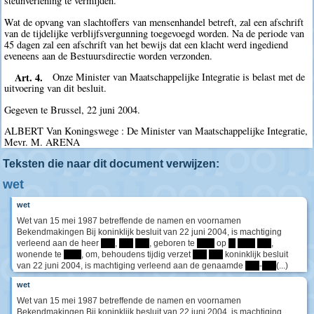
steunverlening te vermijden.
Wat de opvang van slachtoffers van mensenhandel betreft, zal een afschrift
van de tijdelijke verblijfsvergunning toegevoegd worden. Na de periode van
45 dagen zal een afschrift van het bewijs dat een klacht werd ingediend
eveneens aan de Bestuursdirectie worden verzonden.
Art. 4.
Onze Minister van Maatschappelijke Integratie is belast met de
uitvoering van dit besluit.
Gegeven te Brussel, 22 juni 2004.
ALBERT Van Koningswege : De Minister van Maatschappelijke Integratie,
Mevr. M. ARENA
Teksten die naar dit document verwijzen:
wet
wet
Wet van 15 mei 1987 betreffende de namen en voornamen
Bekendmakingen Bij koninklijk besluit van 22 juni 2004, is machtiging
verleend aan de heer
****
,
****
****
, geboren te
*****
op
**
*****
****
,
wonende te
*****
, om, behoudens tijdig verzet
****
****
koninklijk besluit
van 22 juni 2004, is machtiging verleend aan de genaamde
****
-
****
(...)
wet
Wet van 15 mei 1987 betreffende de namen en voornamen
Bekendmakingen Bij koninklijk besluit van 22 juni 2004, is machtiging