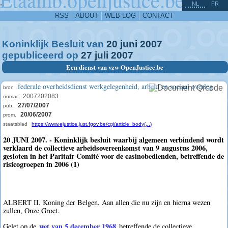
^
-
NL
FR
RSS
ABOUT
WEB LOG
CONTACT
Koninklijk Besluit van
20
juni
2007
gepubliceerd op
27
juli
2007
Een dienst van vzw OpenJustice.be
federale overheidsdienst werkgelegenheid, arbeid en sociaal overleg
bron
2007202083
numac
27/07/2007
pub.
20/06/2007
prom.
staatsblad
https://www.ejustice.just.fgov.be/cgi/article_body(...)
20 JUNI 2007. - Koninklijk besluit waarbij algemeen verbindend wordt
verklaard de collectieve arbeidsovereenkomst van 9 augustus 2006,
gesloten in het Paritair Comité voor de casinobedienden, betreffende de
risicogroepen in 2006 (1)
ALBERT II, Koning der Belgen, Aan allen die nu zijn en hierna wezen
zullen, Onze Groet.
wet van 5 december 1968
Gelet op de
betreffende de collectieve