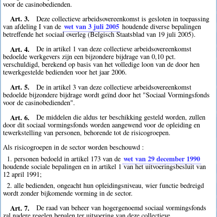
voor de casinobedienden.
Art. 3.
Deze collectieve arbeidsovereenkomst is gesloten in toepassing
wet van 3 juli 2005
van afdeling I van de
houdende diverse bepalingen
betreffende het sociaal overleg (Belgisch Staatsblad van 19 juli 2005).
Art. 4.
De in artikel 1 van deze collectieve arbeidsovereenkomst
bedoelde werkgevers zijn een bijzondere bijdrage van 0,10 pct.
verschuldigd, berekend op basis van het volledige loon van de door hen
tewerkgestelde bedienden voor het jaar 2006.
Art. 5.
De in artikel 3 van deze collectieve arbeidsovereenkomst
bedoelde bijzondere bijdrage wordt geïnd door het "Sociaal Vormingsfonds
voor de casinobedienden".
Art. 6.
De middelen die aldus ter beschikking gesteld worden, zullen
door dit sociaal vormingsfonds worden aangewend voor de opleiding en
tewerkstelling van personen, behorende tot de risicogroepen.
Als risicogroepen in de sector worden beschouwd :
wet van 29 december 1990
1. personen bedoeld in artikel 173 van de
houdende sociale bepalingen en in artikel 1 van het uitvoeringsbesluit van
12 april 1991;
2. alle bedienden, ongeacht hun opleidingsniveau, wier functie bedreigd
wordt zonder bijkomende vorming in de sector.
Art. 7.
De raad van beheer van hogergenoemd sociaal vormingsfonds
zal nadere regelen bepalen ter uitvoering van deze collectieve