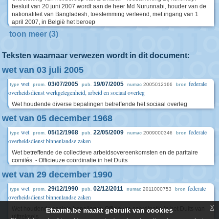
besluit van 20 juni 2007 wordt aan de heer Md Nurunnabi, houder van de
nationaliteit van Bangladesh, toestemming verleend, met ingang van 1
april 2007, in België het beroep
toon meer (3)
Teksten waarnaar verwezen wordt in dit document:
wet van 03 juli 2005
wet
federale
03/07/2005
19/07/2005
2005012166
type
prom.
pub.
numac
bron
overheidsdienst werkgelegenheid, arbeid en sociaal overleg
Wet houdende diverse bepalingen betreffende het sociaal overleg
wet van 05 december 1968
wet
federale
05/12/1968
22/05/2009
2009000346
type
prom.
pub.
numac
bron
overheidsdienst binnenlandse zaken
Wet betreffende de collectieve arbeidsovereenkomsten en de paritaire
comités. - Officieuze coördinatie in het Duits
wet van 29 december 1990
wet
federale
29/12/1990
02/12/2011
2011000753
type
prom.
pub.
numac
bron
overheidsdienst binnenlandse zaken
x
Wet houdende sociale bepalingen Officieuze coördinatie in het Duits van
Etaamb.be maakt gebruik van cookies
uittreksels