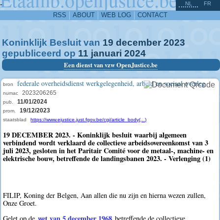
^
-
NL
FR
RSS
ABOUT
WEB LOG
CONTACT
Koninklijk Besluit van
19
december
2023
gepubliceerd op
11
januari
2024
Een dienst van vzw OpenJustice.be
federale overheidsdienst werkgelegenheid, arbeid en sociaal overleg
bron
2023206265
numac
11/01/2024
pub.
19/12/2023
prom.
staatsblad
https://www.ejustice.just.fgov.be/cgi/article_body(...)
19 DECEMBER 2023. - Koninklijk besluit waarbij algemeen
verbindend wordt verklaard de collectieve arbeidsovereenkomst van 3
juli 2023, gesloten in het Paritair Comité voor de metaal-, machine- en
elektrische bouw, betreffende de landingsbanen 2023. - Verlenging (1)
FILIP, Koning der Belgen, Aan allen die nu zijn en hierna wezen zullen,
Onze Groet.
wet van 5 december 1968
Gelet op de
betreffende de collectieve