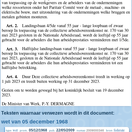
van toepassing op de werkgevers en de arbeiders van de ondernemingen
welke ressorteren onder het Paritair Comité voor de metaal-, machine- en
elektrische bouw, met uitzondering van de ondernemingen welke bruggen en
metalen gebinten monteren.
Art. 2.
Landingsbaan 4/5de vanaf 55 jaar - lange loopbaan of zwaar
beroep In toepassing van de collectieve arbeidsovereenkomst nr. 170 van 30
mei 2023 gesloten in de Nationale Arbeidsraad, wordt de leeftijd op 55 jaar
gebracht voor de arbeiders die hun arbeidsprestaties verminderen met 1/5de.
Art. 3.
Halftijdse landingsbaan vanaf 55 jaar - lange loopbaan of zwaar
beroep In toepassing van de collectieve arbeidsovereenkomst nr. 170 van 30
mei 2023, gesloten in de Nationale Arbeidsraad wordt de leeftijd op 55 jaar
gebracht voor de arbeiders die hun arbeidsprestaties verminderen tot een
halftijdse betrekking.
Art. 4.
Duur Deze collectieve arbeidsovereenkomst treedt in werking op
1 juli 2023 en treedt buiten werking op 31 december 2023.
Gezien om te worden gevoegd bij het koninklijk besluit van 19 december
2023.
De Minister van Werk, P.-Y. DERMAGNE
Teksten waarnaar verwezen wordt in dit document:
wet van 05 december 1968
wet
federale
05/12/1968
22/05/2009
2009000346
type
prom.
pub.
numac
bron