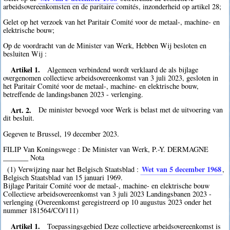
arbeidsovereenkomsten en de paritaire comités, inzonderheid op artikel 28;
Gelet op het verzoek van het Paritair Comité voor de metaal-, machine- en
elektrische bouw;
Op de voordracht van de Minister van Werk, Hebben Wij besloten en
besluiten Wij :
Artikel 1.
Algemeen verbindend wordt verklaard de als bijlage
overgenomen collectieve arbeidsovereenkomst van 3 juli 2023, gesloten in
het Paritair Comité voor de metaal-, machine- en elektrische bouw,
betreffende de landingsbanen 2023 - verlenging.
Art. 2.
De minister bevoegd voor Werk is belast met de uitvoering van
dit besluit.
Gegeven te Brussel, 19 december 2023.
FILIP Van Koningswege : De Minister van Werk, P.-Y. DERMAGNE
_______ Nota
Wet van 5 december 1968
(1) Verwijzing naar het Belgisch Staatsblad :
,
Belgisch Staatsblad van 15 januari 1969.
Bijlage Paritair Comité voor de metaal-, machine- en elektrische bouw
Collectieve arbeidsovereenkomst van 3 juli 2023 Landingsbanen 2023 -
verlenging (Overeenkomst geregistreerd op 10 augustus 2023 onder het
nummer 181564/CO/111)
Artikel 1.
Toepassingsgebied Deze collectieve arbeidsovereenkomst is