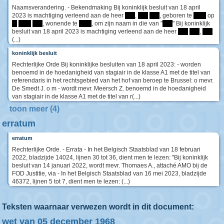
Naamsverandering. - Bekendmaking Bij koninklijk besluit van 18 april
2023 is machtiging verleend aan de heer
****
,
****
****
, geboren te
*****
op
**
*****
****
, wonende te
*****
, om zijn naam in die van "
****
" Bij koninklijk
besluit van 18 april 2023 is machtiging verleend aan de heer
****
****
,
****
(...)
koninklijk besluit
Rechterlijke Orde Bij koninklijke besluiten van 18 april 2023: - worden
benoemd in de hoedanigheid van stagiair in de klasse A1 met de titel van
referendaris in het rechtsgebied van het hof van beroep te Brussel: o mevr.
De Smedt J. o m - wordt mevr. Meersch Z. benoemd in de hoedanigheid
van stagiair in de klasse A1 met de titel van r(...)
toon meer (4)
erratum
erratum
Rechterlijke Orde. - Errata - In het Belgisch Staatsblad van 18 februari
2022, bladzijde 14024, lijnen 30 tot 36, dient men te lezen: "Bij koninklijk
besluit van 14 januari 2022, wordt mevr. Thomaes A., attaché AMO bij de
FOD Justitie, via - In het Belgisch Staatsblad van 16 mei 2023, bladzijde
46372, lijnen 5 tot 7, dient men te lezen: (...)
Teksten waarnaar verwezen wordt in dit document:
wet van 05 december 1968