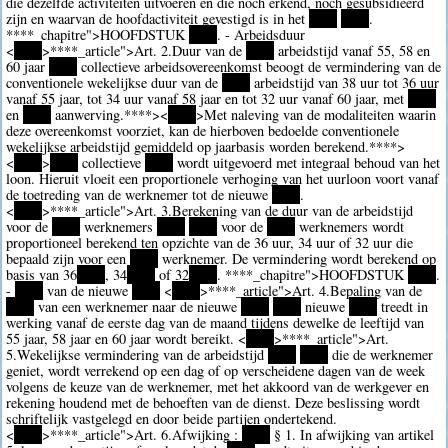
die dezelfde activiteiten uitvoeren en die noch erkend, noch gesubsidieerd
zijn en waarvan de hoofdactiviteit gevestigd is in het
****
****
.
****
_chapitre">HOOFDSTUK
****
. - Arbeidsduur
<
****
>
****
_article">Art. 2.Duur van de
****
arbeidstijd vanaf 55, 58 en
60 jaar
****
collectieve arbeidsovereenkomst beoogt de vermindering van de
conventionele wekelijkse duur van de
****
arbeidstijd van 38 uur tot 36 uur
vanaf 55 jaar, tot 34 uur vanaf 58 jaar en tot 32 uur vanaf 60 jaar, met
****
en
****
aanwerving.
****><
****
>Met naleving van de modaliteiten waarin
deze overeenkomst voorziet, kan de hierboven bedoelde conventionele
wekelijkse arbeidstijd gemiddeld op jaarbasis worden berekend.
****>
<
****
>
****
collectieve
****
wordt uitgevoerd met integraal behoud van het
loon. Hieruit vloeit een proportionele verhoging van het uurloon voort vanaf
de toetreding van de werknemer tot de nieuwe
****
.
<
****
>
****
_article">Art. 3.Berekening van de duur van de arbeidstijd
voor de
****
werknemers
****
****
voor de
****
werknemers wordt
proportioneel berekend ten opzichte van de 36 uur, 34 uur of 32 uur die
bepaald zijn voor een
****
werknemer. De vermindering wordt berekend op
basis van 36
****
, 34
****
of 32
****
.
****
_chapitre">HOOFDSTUK
****
.
-
****
van de nieuwe
****
<
****
>
****
_article">Art. 4.Bepaling van de
****
van een werknemer naar de nieuwe
****
****
nieuwe
****
treedt in
werking vanaf de eerste dag van de maand tijdens dewelke de leeftijd van
55 jaar, 58 jaar en 60 jaar wordt bereikt. <
****
>
****
_article">Art.
5.Wekelijkse vermindering van de arbeidstijd
****
****
die de werknemer
geniet, wordt verrekend op een dag of op verscheidene dagen van de week
volgens de keuze van de werknemer, met het akkoord van de werkgever en
rekening houdend met de behoeften van de dienst. Deze beslissing wordt
schriftelijk vastgelegd en door beide partijen ondertekend.
<
****
>
****
_article">Art. 6.Afwijking :
****
§ 1. In afwijking van artikel