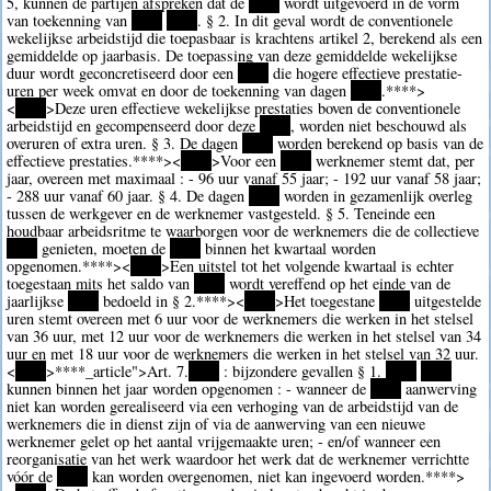
5, kunnen de partijen afspreken dat de
****
wordt uitgevoerd in de vorm
van toekenning van
****
****
. § 2. In dit geval wordt de conventionele
wekelijkse arbeidstijd die toepasbaar is krachtens artikel 2, berekend als een
gemiddelde op jaarbasis. De toepassing van deze gemiddelde wekelijkse
duur wordt geconcretiseerd door een
****
die hogere effectieve prestatie-
uren per week omvat en door de toekenning van dagen
****
.
****>
<
****
>Deze uren effectieve wekelijkse prestaties boven de conventionele
arbeidstijd en gecompenseerd door deze
****
, worden niet beschouwd als
overuren of extra uren. § 3. De dagen
****
worden berekend op basis van de
effectieve prestaties.
****><
****
>Voor een
****
werknemer stemt dat, per
jaar, overeen met maximaal : - 96 uur vanaf 55 jaar; - 192 uur vanaf 58 jaar;
- 288 uur vanaf 60 jaar. § 4. De dagen
****
worden in gezamenlijk overleg
tussen de werkgever en de werknemer vastgesteld. § 5. Teneinde een
houdbaar arbeidsritme te waarborgen voor de werknemers die de collectieve
****
genieten, moeten de
****
binnen het kwartaal worden
opgenomen.
****><
****
>Een uitstel tot het volgende kwartaal is echter
toegestaan mits het saldo van
****
wordt vereffend op het einde van de
jaarlijkse
****
bedoeld in § 2.
****><
****
>Het toegestane
****
uitgestelde
uren stemt overeen met 6 uur voor de werknemers die werken in het stelsel
van 36 uur, met 12 uur voor de werknemers die werken in het stelsel van 34
uur en met 18 uur voor de werknemers die werken in het stelsel van 32 uur.
<
****
>
****
_article">Art. 7.
****
: bijzondere gevallen § 1.
****
****
kunnen binnen het jaar worden opgenomen : - wanneer de
****
aanwerving
niet kan worden gerealiseerd via een verhoging van de arbeidstijd van de
werknemers die in dienst zijn of via de aanwerving van een nieuwe
werknemer gelet op het aantal vrijgemaakte uren; - en/of wanneer een
reorganisatie van het werk waardoor het werk dat de werknemer verrichtte
vóór de
****
kan worden overgenomen, niet kan ingevoerd worden.
****>