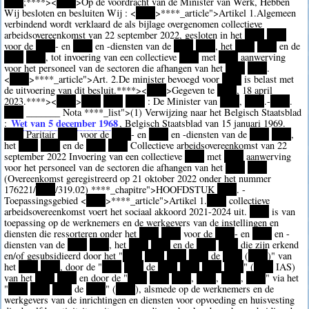
****
;
****><
****
>Op de voordracht van de Minister van Werk, Hebben
Wij besloten en besluiten Wij : <
****
>
****
_article">Artikel 1.Algemeen
verbindend wordt verklaard de als bijlage overgenomen collectieve
arbeidsovereenkomst van 22 september 2022, gesloten in het
****
****
voor de
****
- en
****
en -diensten van de
****
****
, het
****
****
en de
****
****
, tot invoering van een collectieve
****
met
****
aanwerving
voor het personeel van de sectoren die afhangen van het
****
****
.
<
****
>
****
_article">Art. 2.De minister bevoegd voor
****
is belast met
de uitvoering van dit besluit.
****><
****
>Gegeven te
****
, 18 april
2023.
****><
****
>
****
****
****
: De Minister van
****
,
****
.-
****
.
****
_______ Nota
****
_list">(1) Verwijzing naar het Belgisch Staatsblad
Wet van 5 december 1968
:
, Belgisch Staatsblad van 15 januari 1969.
****
Paritair
****
voor de
****
- en
****
en -diensten van de
****
****
,
het
****
****
en de
****
****
Collectieve arbeidsovereenkomst van 22
september 2022 Invoering van een collectieve
****
met
****
aanwerving
voor het personeel van de sectoren die afhangen van het
****
****
(Overeenkomst geregistreerd op 21 oktober 2022 onder het nummer
176221/
****
/319.02)
****
_chapitre">HOOFDSTUK
****
. -
Toepassingsgebied <
****
>
****
_article">Artikel 1.
****
collectieve
arbeidsovereenkomst voert het sociaal akkoord 2021-2024 uit.
****
is van
toepassing op de werknemers en de werkgevers van de instellingen en
diensten die ressorteren onder het
****
****
voor de
****
- en
****
en -
diensten van de
****
****
, het
****
****
en de
****
****
die zijn erkend
en/of gesubsidieerd door het "
****
****
****
****
de
****
(
****
)" van
het
****
****
, door de "
****
****
de
****
****
****
****
" (
****
IAS)
van het
****
****
en door de "
****
****
****
,
****
,
****
,
****
" via het
"
****
****
****
de
****
" (
****
), alsmede op de werknemers en de
werkgevers van de inrichtingen en diensten voor opvoeding en huisvesting