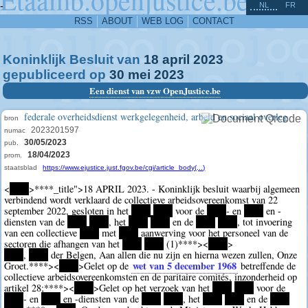
^
-
NL
FR
RSS
ABOUT
WEB LOG
CONTACT
Koninklijk Besluit van
18
april
2023
gepubliceerd op
30
mei
2023
Een dienst van vzw OpenJustice.be
federale overheidsdienst werkgelegenheid, arbeid en sociaal overleg
bron
2023201597
numac
30/05/2023
pub.
18/04/2023
prom.
staatsblad
https://www.ejustice.just.fgov.be/cgi/article_body(...)
<
****
>
****
_title">18 APRIL 2023. - Koninklijk besluit waarbij algemeen
verbindend wordt verklaard de collectieve arbeidsovereenkomst van 22
september 2022, gesloten in het
****
****
voor de
****
- en
****
en -
diensten van de
****
****
, het
****
****
en de
****
****
, tot invoering
van een collectieve
****
met
****
aanwerving voor het personeel van de
sectoren die afhangen van het
****
****
(1)
****><
****
>
****
,
****
der Belgen, Aan allen die nu zijn en hierna wezen zullen, Onze
wet van 5 december 1968
Groet.
****><
****
>Gelet op de
betreffende de
collectieve arbeidsovereenkomsten en de paritaire comités, inzonderheid op
artikel 28;
****><
****
>Gelet op het verzoek van het
****
****
voor de
****
- en
****
en -diensten van de
****
****
, het
****
****
en de
****