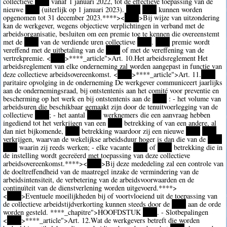
collectieve
****
vanaf 1 januari 2022, tot de effectieve toepassing van de
nieuwe
****
(uiterlijk op 1 januari 2023).
****
****
kunnen worden
opgenomen tot 31 december 2023.
****><
****
>Bij wijze van uitzondering
kan de werkgever, wegens objectieve verplichtingen in verband met de
arbeidsorganisatie, besluiten om een premie toe te kennen die overeenstemt
met de
****
van de verdiende uren collectieve
****
.
****
premie wordt
vereffend met de uitbetaling van de
****
of met de vereffening van de
vertrekpremie. <
****
>
****
_article">Art. 10.Het arbeidsreglement Het
arbeidsreglement van elke onderneming zal worden aangepast in functie van
deze collectieve arbeidsovereenkomst. <
****
>
****
_article">Art. 11.
****
paritaire opvolging in de onderneming De werkgever communiceert jaarlijks
aan de ondernemingsraad, bij ontstentenis aan het comité voor preventie en
bescherming op het werk en bij ontstentenis aan de
****
: - het volume van
arbeidsuren die beschikbaar gemaakt zijn door de tenuitvoerlegging van de
collectieve
****
; - het aantal
****
werknemers die een aanvraag hebben
ingediend tot het verkrijgen van een
****
betrekking of van een andere, al
dan niet bijkomende,
****
betrekking waardoor zij een nieuwe
****
****
verkrijgen, waarvan de wekelijkse arbeidsduur hoger is dan die van de
****
****
waarin zij reeds werken; - elke vacante
****
of
****
betrekking die in
de instelling wordt gecreëerd met toepassing van deze collectieve
arbeidsovereenkomst.
****><
****
>Bij deze mededeling zal een controle van
de doeltreffendheid van de maatregel inzake de vermindering van de
arbeidsintensiteit, de verbetering van de arbeidsvoorwaarden en de
continuïteit van de dienstverlening worden uitgevoerd.
****>
<
****
>Eventuele moeilijkheden bij of voortvloeiend uit de toepassing van
de collectieve arbeidstijdverkorting kunnen steeds door de
****
aan de orde
worden gesteld.
****
_chapitre">HOOFDSTUK
****
. - Slotbepalingen
<
****
>
****
_article">Art. 12.Wat de werkgevers betreft die worden