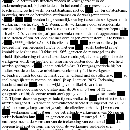
<
****
>De betreffende functies worden in kaart gebracht in de
ondernemingsraad, bij ontstentenis in het comité voor preventie en
bescherming op het werk, bij ontstentenis, met de
****
en, bij ontstentenis,
in overleg tussen de betrokken werknemer en de werkgever.
****>
<
****
>
****
****
worden in gezamenlijk overleg tussen de werkgever en de
werknemer vastgesteld. § 2. Wanneer de werknemer door uitzonderlijke
omstandigheden zijn
****
niet kan opnemen binnen de termijnen bepaald in
artikel 6, § 5, kunnen de partijen overeenkomen om de niet opgenomen
****
uit te stellen of om het loon dat met deze dagen overeenstemt uit te betalen.
<
****
>
****
_article">Art. 8.Directie- of
****
****
personen die zijn
bekleed met een leidende functie of met een
****
, zoals bedoeld in het
koninklijk besluit van 10 februari 1965, genieten de maatregel inzake
arbeidstijdverkorting of een alternatieve maatregel, die plaatselijk door de
werkgever wordt vastgesteld en waarvan de kosten door de
****
overheid
worden gedragen. <
****
>
****
_article">Art. 9.Overgangsperiode bij het
sluiten van de collectieve arbeidsovereenkomst § 1. De werkgevers
verbinden er zich toe om de maatregel in verband met de collectieve
****
zo
snel mogelijk uit te voeren, en uiterlijk op 1 januari 2023. Rekening
houdend met de
****
, en in afwijking van artikel 4, wordt een
overgangsperiode naar de overstap naar de 36 uur, 34 uur of 32 uur
georganiseerd bij de eerste tenuitvoerlegging van de nieuwe sectorale
****
.
§ 2. Tijdens deze overgangsperiode tijdens welke de
****
niet effectief kan
worden toegepast : - wordt de conventionele arbeidstijd ingekort tot 32, 34
of 36 uur naar gelang van het geval; - de effectieve arbeidstijd voor een
****
werknemer blijft 38 uur; - de betreffende werknemers van 55 jaar en
ouder behouden hun
****
en genieten een
****
maatregel. § 3.
****
****
maatregel neemt de vorm aan van de toekenning van een aantal
****
dat
overeenstemt met de som van de door de werknemer verdiende uren