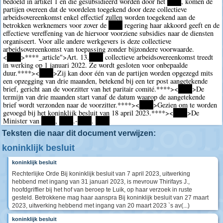
bedoeld in artikel 1 en die gesubsidieerd worden door het
****
, komen de
partijen overeen dat de voordelen toegekend door deze collectieve
arbeidsovereenkomst enkel effectief zullen worden toegekend aan de
betrokken werknemers voor zover de
****
regering haar akkoord geeft en de
effectieve vereffening van de hiervoor voorziene subsidies naar de diensten
organiseert. Voor alle andere werkgevers is deze collectieve
arbeidsovereenkomst van toepassing zonder bijzondere voorwaarde.
<
****
>
****
_article">Art. 13.
****
collectieve arbeidsovereenkomst treedt
in werking op 1 januari 2022. Ze wordt gesloten voor onbepaalde
duur.
****><
****
>Zij kan door één van de partijen worden opgezegd mits
een opzegging van drie maanden, betekend bij een ter post aangetekende
brief, gericht aan de voorzitter van het paritair comité.
****><
****
>De
termijn van drie maanden start vanaf de datum waarop de aangetekende
brief wordt verzonden naar de voorzitter.
****><
****
>Gezien om te worden
gevoegd bij het koninklijk besluit van 18 april 2023.
****><
****
>De
Minister van
****
,
****
.-
****
.
****
Teksten die naar dit document verwijzen:
koninklijk besluit
koninklijk besluit
Rechterlijke Orde Bij koninklijk besluit van 7 april 2023, uitwerking
hebbend met ingang van 31 januari 2023, is mevrouw Thirifays J.,
hoofdgriffier bij het hof van beroep te Luik, op haar verzoek in ruste
gesteld. Betrokkene mag haar aanspra Bij koninklijk besluit van 27 maart
2023, uitwerking hebbend met ingang van 20 maart 2023 `s av(...)
koninklijk besluit