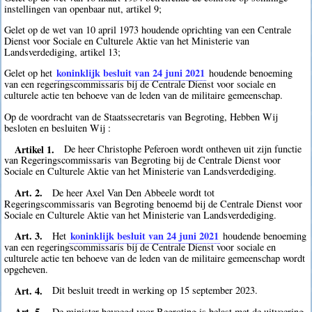
instellingen van openbaar nut, artikel 9;
Gelet op de wet van 10 april 1973 houdende oprichting van een Centrale
Dienst voor Sociale en Culturele Aktie van het Ministerie van
Landsverdediging, artikel 13;
koninklijk besluit van 24 juni 2021
Gelet op het
houdende benoeming
van een regeringscommissaris bij de Centrale Dienst voor sociale en
culturele actie ten behoeve van de leden van de militaire gemeenschap.
Op de voordracht van de Staatssecretaris van Begroting, Hebben Wij
besloten en besluiten Wij :
Artikel 1.
De heer Christophe Peferoen wordt ontheven uit zijn functie
van Regeringscommissaris van Begroting bij de Centrale Dienst voor
Sociale en Culturele Aktie van het Ministerie van Landsverdediging.
Art. 2.
De heer Axel Van Den Abbeele wordt tot
Regeringscommissaris van Begroting benoemd bij de Centrale Dienst voor
Sociale en Culturele Aktie van het Ministerie van Landsverdediging.
Art. 3.
koninklijk besluit van 24 juni 2021
Het
houdende benoeming
van een regeringscommissaris bij de Centrale Dienst voor sociale en
culturele actie ten behoeve van de leden van de militaire gemeenschap wordt
opgeheven.
Art. 4.
Dit besluit treedt in werking op 15 september 2023.
Art. 5.
De minister bevoegd voor Begroting is belast met de uitvoering