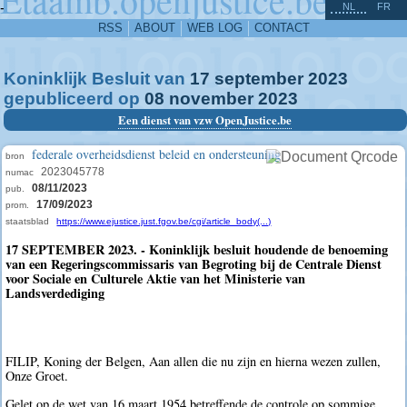
^
-
NL
FR
RSS
ABOUT
WEB LOG
CONTACT
Koninklijk Besluit van
17
september
2023
gepubliceerd op
08
november
2023
Een dienst van vzw OpenJustice.be
federale overheidsdienst beleid en ondersteuning
bron
2023045778
numac
08/11/2023
pub.
17/09/2023
prom.
staatsblad
https://www.ejustice.just.fgov.be/cgi/article_body(...)
17 SEPTEMBER 2023. - Koninklijk besluit houdende de benoeming
van een Regeringscommissaris van Begroting bij de Centrale Dienst
voor Sociale en Culturele Aktie van het Ministerie van
Landsverdediging
FILIP, Koning der Belgen, Aan allen die nu zijn en hierna wezen zullen,
Onze Groet.
Gelet op de wet van 16 maart 1954 betreffende de controle op sommige