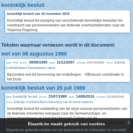
koninklijk besluit
koninklijk besluit van 16 november 2015
Koninklijk besluit tot wijziging van verschillende koninklijke besluiten tot
overdracht van personeelsleden van federale overheidsdiensten naar de
Vlaamse Regering
Teksten waarnaar verwezen wordt in dit document:
wet van 08 augustus 1980
wet
federale
08/08/1980
11/12/2007
2007000980
type
prom.
pub.
numac
bron
overheidsdienst binnenlandse zaken
Bijzondere wet tot hervorming der instellingen. - Officieuze coördinatie in
het Duits
koninklijk besluit van 25 juli 1989
koninklijk besluit
25/07/1989
14/06/2016
2016000348
type
prom.
pub.
numac
federale overheidsdienst kanselarij van de eerste minister
bron
Koninklijk besluit tot vaststelling van de wijze waarop personeelsleden van
de federale ministeries overgaan naar de Gemeenschaps- en
Gewestregeringen en naar het Verenigd College van de
x
Gemeenschappelijke Gemeenschapscommissie. - Officieuze coördinatie
Etaamb.be maakt gebruik van cookies
in het Duits
Etaamb.be gebruikt cookies om uw taalvoorkeur te onthouden en om beter