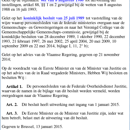
instellingen, artikel 88, §§ 1 en 2 gewijzigd bij de wetten van 8 augustus
1988 en 16 juli 1993;
koninklijk besluit van 25 juli 1989
Gelet op het
tot vaststelling van de
wijze waarop personeelsleden van de federale ministeries overgaan naar de
Gemeenschaps- en Gewestregeringen en naar het Verenigd College van de
Gemeenschappelijke Gemeenschaps-commissie, gewijzigd bij de
koninklijke besluiten van 28 december 1989, 1 oktober 1990, 22 december
1993, 21 februari 1997, 26 mei 2002, 25 april 2004, 20 mei 2009, 10
september 2009 en 22 mei 2014, bijlage I, 11, 2° b);
Gelet op het advies van de Vlaamse Regering, gegeven op 21 november
2014;
Op de voordracht van de Eerste Minister en van de Minister van Justitie en
op het advies van de in Raad vergaderde Ministers, Hebben Wij besloten en
besluiten Wij :
Artikel 1.
De personeelsleden van de Federale Overheidsdienst Justitie,
waarvan de namen in de bijlage van dit besluit worden vermeld, worden
overgedragen naar de Vlaamse Regering.
Art. 2.
Dit besluit heeft uitwerking met ingang van 1 januari 2015.
Art. 3.
De Eerste Minister en de Minister van Justitie zijn, ieder wat
hem betreft, belast met de uitvoering van dit besluit.
Gegeven te Brussel, 13 januari 2015.