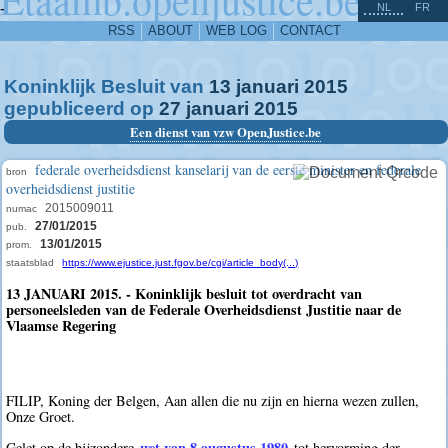
^
-
NL
FR
RSS
ABOUT
WEB LOG
CONTACT
Koninklijk Besluit van
13
januari
2015
gepubliceerd op
27
januari
2015
Een dienst van vzw OpenJustice.be
federale overheidsdienst kanselarij van de eerste minister en federale
bron
overheidsdienst justitie
2015009011
numac
27/01/2015
pub.
13/01/2015
prom.
staatsblad
https://www.ejustice.just.fgov.be/cgi/article_body(...)
13 JANUARI 2015. - Koninklijk besluit tot overdracht van
personeelsleden van de Federale Overheidsdienst Justitie naar de
Vlaamse Regering
FILIP, Koning der Belgen, Aan allen die nu zijn en hierna wezen zullen,
Onze Groet.
wet van 8 augustus 1980
Gelet op de bijzondere
tot hervorming der