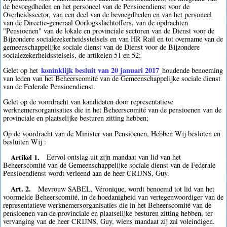
de bevoegdheden en het personeel van de Pensioendienst voor de
Overheidssector, van een deel van de bevoegdheden en van het personeel
van de Directie-generaal Oorlogsslachtoffers, van de opdrachten
"Pensioenen" van de lokale en provinciale sectoren van de Dienst voor de
Bijzondere socialezekerheidsstelsels en van HR Rail en tot overname van de
gemeenschappelijke sociale dienst van de Dienst voor de Bijzondere
socialezekerheidsstelsels, de artikelen 51 en 52;
koninklijk besluit van 20 januari 2017
Gelet op het
houdende benoeming
van leden van het Beheerscomité van de Gemeenschappelijke sociale dienst
van de Federale Pensioendienst.
Gelet op de voordracht van kandidaten door representatieve
werknemersorganisaties die in het Beheerscomité van de pensioenen van de
provinciale en plaatselijke besturen zitting hebben;
Op de voordracht van de Minister van Pensioenen, Hebben Wij besloten en
besluiten Wij :
Artikel 1.
Eervol ontslag uit zijn mandaat van lid van het
Beheerscomité van de Gemeenschappelijke sociale dienst van de Federale
Pensioendienst wordt verleend aan de heer CRIJNS, Guy.
Art. 2.
Mevrouw SABEL, Véronique, wordt benoemd tot lid van het
voormelde Beheerscomité, in de hoedanigheid van vertegenwoordiger van de
representatieve werknemersorganisaties die in het Beheerscomité van de
pensioenen van de provinciale en plaatselijke besturen zitting hebben, ter
vervanging van de heer CRIJNS, Guy, wiens mandaat zij zal voleindigen.