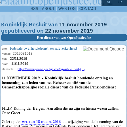
^
-
NL
FR
RSS
ABOUT
WEB LOG
CONTACT
Koninklijk Besluit van
11
november
2019
gepubliceerd op
22
november
2019
Een dienst van vzw OpenJustice.be
federale overheidsdienst sociale zekerheid
bron
2019031013
numac
22/11/2019
pub.
11/11/2019
prom.
staatsblad
https://www.ejustice.just.fgov.be/cgi/article_body(...)
11 NOVEMBER 2019. - Koninklijk besluit houdende ontslag en
benoeming van leden van het Beheerscomité van de
Gemeenschappelijke sociale dienst van de Federale Pensioendienst
FILIP, Koning der Belgen, Aan allen die nu zijn en hierna wezen zullen,
Onze Groet.
wet van 18 maart 2016
Gelet op de
tot wijziging van de benaming van de
Rijksdienst voor Pensioenen in Federale Pensioendienst, tot integratie van