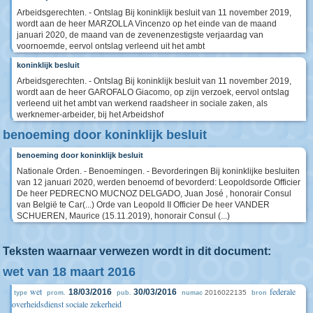
Arbeidsgerechten. - Ontslag Bij koninklijk besluit van 11 november 2019,
wordt aan de heer MARZOLLA Vincenzo op het einde van de maand
januari 2020, de maand van de zevenenzestigste verjaardag van
voornoemde, eervol ontslag verleend uit het ambt
koninklijk besluit
Arbeidsgerechten. - Ontslag Bij koninklijk besluit van 11 november 2019,
wordt aan de heer GAROFALO Giacomo, op zijn verzoek, eervol ontslag
verleend uit het ambt van werkend raadsheer in sociale zaken, als
werknemer-arbeider, bij het Arbeidshof
benoeming door koninklijk besluit
benoeming door koninklijk besluit
Nationale Orden. - Benoemingen. - Bevorderingen Bij koninklijke besluiten
van 12 januari 2020, werden benoemd of bevorderd: Leopoldsorde Officier
De heer PEDRECNO MUCNOZ DELGADO, Juan José , honorair Consul
van België te Car(...) Orde van Leopold II Officier De heer VANDER
SCHUEREN, Maurice (15.11.2019), honorair Consul (...)
Teksten waarnaar verwezen wordt in dit document:
wet van 18 maart 2016
wet
federale
18/03/2016
30/03/2016
2016022135
type
prom.
pub.
numac
bron
overheidsdienst sociale zekerheid