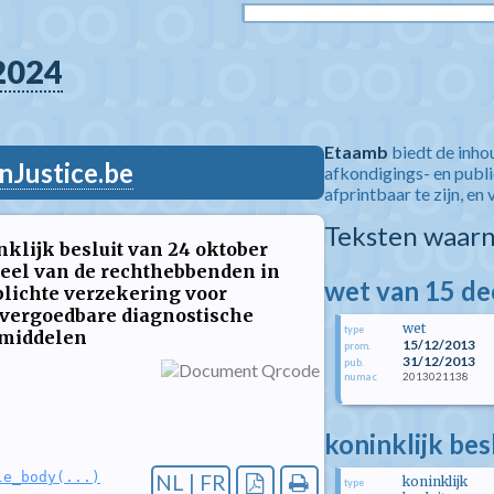
2024
Etaamb
biedt de inho
nJustice.be
afkondigings- en publ
afprintbaar te zijn, en 
Teksten waarn
nklijk besluit van 24 oktober
deel van de rechthebbenden in
wet van 15 d
plichte verzekering voor
vergoedbare diagnostische
wet
type
smiddelen
15/12/2013
prom.
31/12/2013
pub.
2013021138
numac
koninklijk be
le_body(...)
NL | FR
koninklijk
type