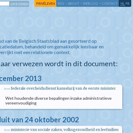
-
-
-
-
PRIVÉLEVEN
RSS
ABOUT
WEB LOG
CONTACT
NL
FR
ud van de Belgisch Staatsblad aan gesorteerd op
icatiedatum, behandeld om gemakkelijk leesbaar en
verrijkt met een relationele context.
aar verwezen wordt in dit document:
ecember 2013
federale overheidsdienst kanselarij van de eerste minister
bron
Wet houdende diverse bepalingen inzake administratieve
vereenvoudiging
sluit van 24 oktober 2002
ministerie van sociale zaken, volksgezondheid en leefmilieu
bron