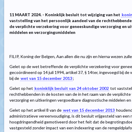
11 MAART 2024. - Koninklijk besluit tot wijziging van het
konin
vaststelling van het persoonlijk aandeel van de rechthebbende
de verplichte verzekering voor geneeskundige verzorging en u
middelen en verzorgingsmiddelen
FILIP, Koning der Belgen, Aan allen die nu zijn en hierna wezen zul
Gelet op de wet betreffende de verplichte verzekering voor genee
gecoördineerd op 14 juli 1994, artikel 37, § 14ter, ingevoegd bij 
bij de
wet van 15 december 2013
;
Gelet op het
koninklijk besluit van 24 oktober 2002
tot vaststel
rechthebbenden in de kosten van de in het raam van de verplicht
verzorging en uitkeringen vergoedbare diagnostische middelen en
Gelet op het artikel 8 van de
wet van 15 december 2013
houdende
administratieve vereenvoudiging, is dit besluit vrijgesteld van ee
hoogdringendheid gemotiveerd door het feit dat de begrotingsdoels
vastgesteld zonder impact van een indexering van de remgeldplaf