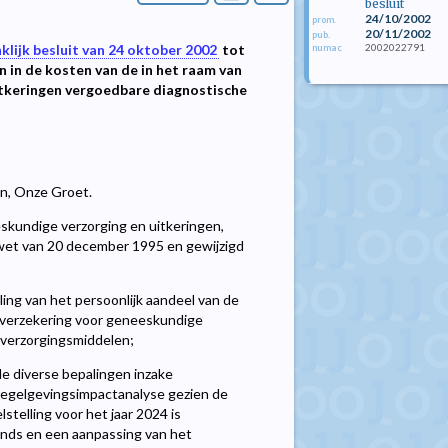
besluit
24/10/2002
prom.
20/11/2002
pub.
2002022791
klijk besluit van 24 oktober 2002
tot
numac
n in de kosten van de in het raam van
itkeringen vergoedbare diagnostische
len, Onze Groet.
skundige verzorging en uitkeringen,
de wet van 20 december 1995 en gewijzigd
ling van het persoonlijk aandeel van de
e verzekering voor geneeskundige
 verzorgingsmiddelen;
 diverse bepalingen inzake
n regelgevingsimpactanalyse gezien de
telling voor het jaar 2024 is
onds en een aanpassing van het