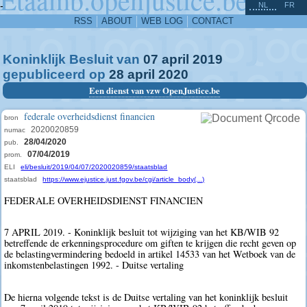
^
-
NL
FR
RSS
ABOUT
WEB LOG
CONTACT
Koninklijk Besluit van
07
april
2019
gepubliceerd op
28
april
2020
Een dienst van vzw OpenJustice.be
federale overheidsdienst financien
bron
2020020859
numac
28/04/2020
pub.
07/04/2019
prom.
ELI
eli/besluit/2019/04/07/2020020859/staatsblad
staatsblad
https://www.ejustice.just.fgov.be/cgi/article_body(...)
FEDERALE OVERHEIDSDIENST FINANCIEN
7 APRIL 2019. - Koninklijk besluit tot wijziging van het KB/WIB 92
betreffende de erkenningsprocedure om giften te krijgen die recht geven op
de belastingvermindering bedoeld in artikel 14533 van het Wetboek van de
inkomstenbelastingen 1992. - Duitse vertaling
De hierna volgende tekst is de Duitse vertaling van het koninklijk besluit