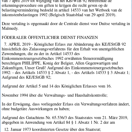
van 7 april 2019 tot wijziging van het KB/WIB 92 betreffende de
erkenningsprocedure om giften te krijgen die recht geven op de
belastingvermindering bedoeld in artikel 14533 van het Wetboek van de
inkomstenbelastingen 1992 (Belgisch Staatsblad van 29 april 2019).
Deze vertaling is opgemaakt door de Centrale dienst voor Duitse vertaling in
Malmedy.
FÖDERALER ÖFFENTLICHER DIENST FINANZEN
7. APRIL 2019 - Königlicher Erlass zur Abänderung des KE/EStGB 92
hinsichtlich des Zulassungsverfahrens für den Erhalt von unentgeltlichen
Zuwendungen, die zu der in Artikel 14533 des
Einkommensteuergesetzbuches 1992 erwähnten Steuerermäßigung
berechtigen PHILIPPE, Konig der Belgier, Allen Gegenwartigen und
Zukunftigen, Unser Gruß! Aufgrund des Einkommensteuergesetzbuches
1992: - des Artikels 14533 § 2 Absatz 1, - des Artikels 14533 § 3 Absatz 1;
Aufgrund des KE/EStGB 92;
Aufgrund der Artikel 5 und 14 des Königlichen Erlasses vom 16.
November 1994 über die Verwaltungs- und Haushaltskontrolle;
In der Erwägung, dass vorliegender Erlass ein Verwaltungsverfahren ändert,
ohne budgetäre Auswirkungen zu haben;
Aufgrund des Gutachtens Nr. 65.536/3 des Staatsrates vom 21. März 2019,
abgegeben in Anwendung von Artikel 84 § 1 Absatz 1 Nr. 2 der am
12. Januar 1973 koordinierten Gesetze über den Staatsrat;