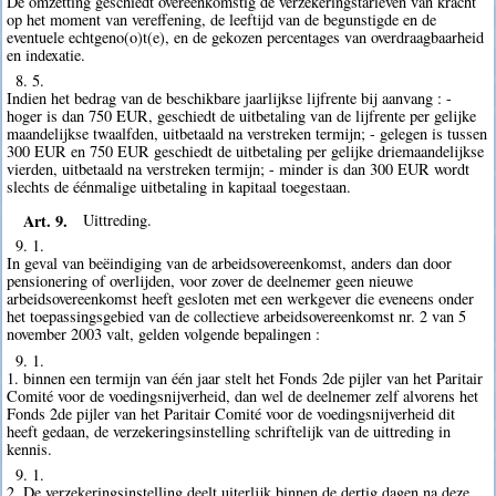
De omzetting geschiedt overeenkomstig de verzekeringstarieven van kracht
op het moment van vereffening, de leeftijd van de begunstigde en de
eventuele echtgeno(o)t(e), en de gekozen percentages van overdraagbaarheid
en indexatie.
8. 5.
Indien het bedrag van de beschikbare jaarlijkse lijfrente bij aanvang : -
hoger is dan 750 EUR, geschiedt de uitbetaling van de lijfrente per gelijke
maandelijkse twaalfden, uitbetaald na verstreken termijn; - gelegen is tussen
300 EUR en 750 EUR geschiedt de uitbetaling per gelijke driemaandelijkse
vierden, uitbetaald na verstreken termijn; - minder is dan 300 EUR wordt
slechts de éénmalige uitbetaling in kapitaal toegestaan.
Art. 9.
Uittreding.
9. 1.
In geval van beëindiging van de arbeidsovereenkomst, anders dan door
pensionering of overlijden, voor zover de deelnemer geen nieuwe
arbeidsovereenkomst heeft gesloten met een werkgever die eveneens onder
het toepassingsgebied van de collectieve arbeidsovereenkomst nr. 2 van 5
november 2003 valt, gelden volgende bepalingen :
9. 1.
1. binnen een termijn van één jaar stelt het Fonds 2de pijler van het Paritair
Comité voor de voedingsnijverheid, dan wel de deelnemer zelf alvorens het
Fonds 2de pijler van het Paritair Comité voor de voedingsnijverheid dit
heeft gedaan, de verzekeringsinstelling schriftelijk van de uittreding in
kennis.
9. 1.
2. De verzekeringsinstelling deelt uiterlijk binnen de dertig dagen na deze