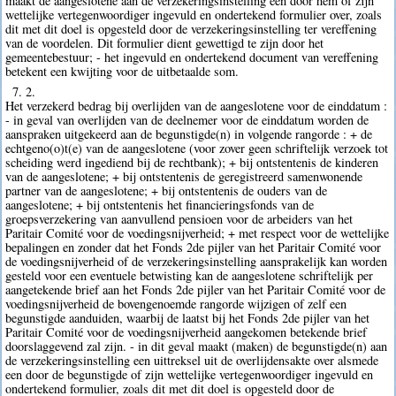
maakt de aangeslotene aan de verzekeringsinstelling een door hem of zijn
wettelijke vertegenwoordiger ingevuld en ondertekend formulier over, zoals
dit met dit doel is opgesteld door de verzekeringsinstelling ter vereffening
van de voordelen. Dit formulier dient gewettigd te zijn door het
gemeentebestuur; - het ingevuld en ondertekend document van vereffening
betekent een kwijting voor de uitbetaalde som.
7. 2.
Het verzekerd bedrag bij overlijden van de aangeslotene voor de einddatum :
- in geval van overlijden van de deelnemer voor de einddatum worden de
aanspraken uitgekeerd aan de begunstigde(n) in volgende rangorde : + de
echtgeno(o)t(e) van de aangeslotene (voor zover geen schriftelijk verzoek tot
scheiding werd ingediend bij de rechtbank); + bij ontstentenis de kinderen
van de aangeslotene; + bij ontstentenis de geregistreerd samenwonende
partner van de aangeslotene; + bij ontstentenis de ouders van de
aangeslotene; + bij ontstentenis het financieringsfonds van de
groepsverzekering van aanvullend pensioen voor de arbeiders van het
Paritair Comité voor de voedingsnijverheid; + met respect voor de wettelijke
bepalingen en zonder dat het Fonds 2de pijler van het Paritair Comité voor
de voedingsnijverheid of de verzekeringsinstelling aansprakelijk kan worden
gesteld voor een eventuele betwisting kan de aangeslotene schriftelijk per
aangetekende brief aan het Fonds 2de pijler van het Paritair Comité voor de
voedingsnijverheid de bovengenoemde rangorde wijzigen of zelf een
begunstigde aanduiden, waarbij de laatst bij het Fonds 2de pijler van het
Paritair Comité voor de voedingsnijverheid aangekomen betekende brief
doorslaggevend zal zijn. - in dit geval maakt (maken) de begunstigde(n) aan
de verzekeringsinstelling een uittreksel uit de overlijdensakte over alsmede
een door de begunstigde of zijn wettelijke vertegenwoordiger ingevuld en
ondertekend formulier, zoals dit met dit doel is opgesteld door de