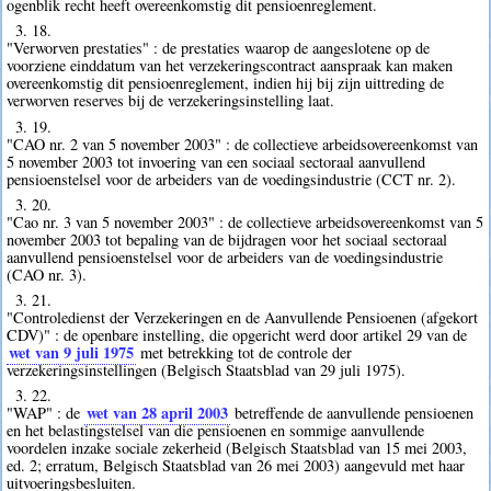
ogenblik recht heeft overeenkomstig dit pensioenreglement.
3. 18.
"Verworven prestaties" : de prestaties waarop de aangeslotene op de
voorziene einddatum van het verzekeringscontract aanspraak kan maken
overeenkomstig dit pensioenreglement, indien hij bij zijn uittreding de
verworven reserves bij de verzekeringsinstelling laat.
3. 19.
"CAO nr. 2 van 5 november 2003" : de collectieve arbeidsovereenkomst van
5 november 2003 tot invoering van een sociaal sectoraal aanvullend
pensioenstelsel voor de arbeiders van de voedingsindustrie (CCT nr. 2).
3. 20.
"Cao nr. 3 van 5 november 2003" : de collectieve arbeidsovereenkomst van 5
november 2003 tot bepaling van de bijdragen voor het sociaal sectoraal
aanvullend pensioenstelsel voor de arbeiders van de voedingsindustrie
(CAO nr. 3).
3. 21.
"Controledienst der Verzekeringen en de Aanvullende Pensioenen (afgekort
CDV)" : de openbare instelling, die opgericht werd door artikel 29 van de
wet van 9 juli 1975
met betrekking tot de controle der
verzekeringsinstellingen (Belgisch Staatsblad van 29 juli 1975).
3. 22.
wet van 28 april 2003
"WAP" : de
betreffende de aanvullende pensioenen
en het belastingstelsel van die pensioenen en sommige aanvullende
voordelen inzake sociale zekerheid (Belgisch Staatsblad van 15 mei 2003,
ed. 2; erratum, Belgisch Staatsblad van 26 mei 2003) aangevuld met haar
uitvoeringsbesluiten.