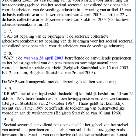
het toepassingsgebied van het sociaal sectoraal aanvullend pensioenstelsel
voor de arbeiders van de voedingsindustrie in uitvoering van artikel 15 van
de basis collectieve arbeidsovereenkomst van 4 april 2003 en artikel 22 van
de basis collectieve arbeidsovereenkomst van 8 oktober 2003 (Collectieve
arbeidsovereenkomst nr. 1);
5. 7.
"CAO tot bepaling van de bijdragen" : de sectorale collectieve
arbeidsovereenkomst tot bepaling van de bijdragen voor het sociaal sectoraal
aanvullend pensioenstelsel voor de arbeiders van de voedingsindustrie;
5. 8.
wet van 28 april 2003
"WAP" : de
betreffende de aanvullende pensioenen
en het belastingstelsel van die pensioenen en sommige aanvullende
voordelen inzake sociale zekerheid (Belgisch Staatsblad van 15 mei 2003,
Ed. 2; erratum, Belgisch Staatsblad van 26 mei 2003).
De WAP wordt aangevuld met de uitvoeringsbesluiten van de wet;
5. 9.
"KB 69" : het uitvoeringsbesluit bedoeld bij koninklijk besluit nr. 50 van 24
oktober 1967 betreffende rust- en overlevingspensioenen voor werknemers
(Belgisch Staatsblad van 27 oktober 1967). Thans geldt het koninklijk
besluit van 14 mei 1969 betreffende de toekenning van buitenwettelijke
voordelen aan de werknemers (Belgisch Staatsblad van 10 juni 1969);
5. 10.
"Sociaal sectoraal aanvullend pensioenstelsel" : het geheel van het stelsel
van aanvullend pensioen en het stelsel van solidariteitstoezegging zoals
ingevoerd in uitvoering van onderhavige collectieve arbeidsovereenkomst;.