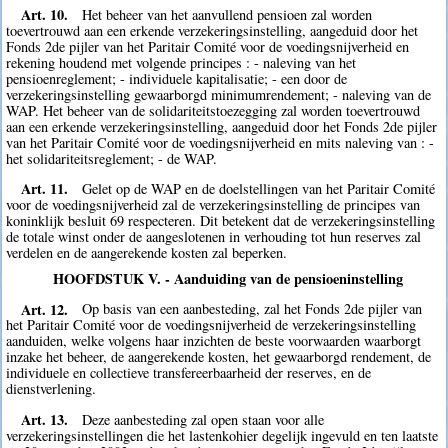
Art. 10.
Het beheer van het aanvullend pensioen zal worden
toevertrouwd aan een erkende verzekeringsinstelling, aangeduid door het
Fonds 2de pijler van het Paritair Comité voor de voedingsnijverheid en
rekening houdend met volgende principes : - naleving van het
pensioenreglement; - individuele kapitalisatie; - een door de
verzekeringsinstelling gewaarborgd minimumrendement; - naleving van de
WAP. Het beheer van de solidariteitstoezegging zal worden toevertrouwd
aan een erkende verzekeringsinstelling, aangeduid door het Fonds 2de pijler
van het Paritair Comité voor de voedingsnijverheid en mits naleving van : -
het solidariteitsreglement; - de WAP.
Art. 11.
Gelet op de WAP en de doelstellingen van het Paritair Comité
voor de voedingsnijverheid zal de verzekeringsinstelling de principes van
koninklijk besluit 69 respecteren. Dit betekent dat de verzekeringsinstelling
de totale winst onder de aangeslotenen in verhouding tot hun reserves zal
verdelen en de aangerekende kosten zal beperken.
HOOFDSTUK V. - Aanduiding van de pensioeninstelling
Art. 12.
Op basis van een aanbesteding, zal het Fonds 2de pijler van
het Paritair Comité voor de voedingsnijverheid de verzekeringsinstelling
aanduiden, welke volgens haar inzichten de beste voorwaarden waarborgt
inzake het beheer, de aangerekende kosten, het gewaarborgd rendement, de
individuele en collectieve transfereerbaarheid der reserves, en de
dienstverlening.
Art. 13.
Deze aanbesteding zal open staan voor alle
verzekeringsinstellingen die het lastenkohier degelijk ingevuld en ten laatste