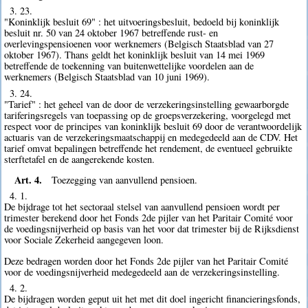
3. 23.
"Koninklijk besluit 69" : het uitvoeringsbesluit, bedoeld bij koninklijk
besluit nr. 50 van 24 oktober 1967 betreffende rust- en
overlevingspensioenen voor werknemers (Belgisch Staatsblad van 27
oktober 1967). Thans geldt het koninklijk besluit van 14 mei 1969
betreffende de toekenning van buitenwettelijke voordelen aan de
werknemers (Belgisch Staatsblad van 10 juni 1969).
3. 24.
"Tarief" : het geheel van de door de verzekeringsinstelling gewaarborgde
tariferingsregels van toepassing op de groepsverzekering, voorgelegd met
respect voor de principes van koninklijk besluit 69 door de verantwoordelijk
actuaris van de verzekeringsmaatschappij en medegedeeld aan de CDV. Het
tarief omvat bepalingen betreffende het rendement, de eventueel gebruikte
sterftetafel en de aangerekende kosten.
Art. 4.
Toezegging van aanvullend pensioen.
4. 1.
De bijdrage tot het sectoraal stelsel van aanvullend pensioen wordt per
trimester berekend door het Fonds 2de pijler van het Paritair Comité voor
de voedingsnijverheid op basis van het voor dat trimester bij de Rijksdienst
voor Sociale Zekerheid aangegeven loon.
Deze bedragen worden door het Fonds 2de pijler van het Paritair Comité
voor de voedingsnijverheid medegedeeld aan de verzekeringsinstelling.
4. 2.
De bijdragen worden geput uit het met dit doel ingericht financieringsfonds,