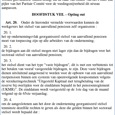
pijler van het Paritair Comité voor de voedingsnijverheid dit niveau
aanpassen.
HOOFDSTUK VIII. - Opting out
Art. 20.
Onder de hieronder vermelde voorwaarden kunnen de
werkgevers het stelsel van aanvullend pensioen zelf organiseren :
20. 1.
het op ondernemingsvlak georganiseerd stelsel van aanvullend pensioen
moet van toepassing zijn op alle arbeiders van de onderneming;
20. 2.
de bijdragen aan dit stelsel mogen niet lager zijn dan de bijdragen voor het
sectoraal stelsel van aanvullend pensioen;
20. 3.
het stelsel dient van het type "vaste bijdragen", dit is met een verbintenis tot
het betalen van vooraf vastgestelde bijdragen, te zijn. Deze vaste bijdragen
dienen uitsluitend aangewend te worden voor de opbouw van een aanvullend
rustpensioen binnen een systeem van opeenvolgende koopsommen volgens
de verzekeringstechniek "Uitgesteld Kapitaal met terugbetaling van de
reserve bij overlijden voor de einddatum bepaald in het pensioenreglement
(UKMR)". De einddatum wordt vastgesteld op de 1ste dag van de maand
volgend op de 65ste verjaardag;
20. 4.
om de aangeslotenen aan het door de onderneming georganiseerd stelsel
tenminste dezelfde rechten te geven als deze die gelden binnen het sectoraal
stelsel wordt bepaald dat :