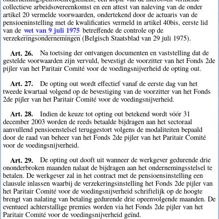
collectieve arbeidsovereenkomst en een attest van naleving van de onder
artikel 20 vermelde voorwaarden, ondertekend door de actuaris van de
pensioeninstelling met de kwalificaties vermeld in artikel 40bis, eerste lid
wet van 9 juli 1975
van de
betreffende de controle op de
verzekeringsondernemingen (Belgisch Staatsblad van 29 juli 1975).
Art. 26.
Na toetsing der ontvangen documenten en vaststelling dat de
gestelde voorwaarden zijn vervuld, bevestigt de voorzitter van het Fonds 2de
pijler van het Paritair Comité voor de voedingsnijverheid de opting out.
Art. 27.
De opting out wordt effectief vanaf de eerste dag van het
tweede kwartaal volgend op de bevestiging van de voorzitter van het Fonds
2de pijler van het Paritair Comité voor de voedingsnijverheid.
Art. 28.
Indien de keuze tot opting out betekend wordt vóór 31
december 2003 worden de reeds betaalde bijdragen aan het sectoraal
aanvullend pensioenstelsel teruggestort volgens de modaliteiten bepaald
door de raad van beheer van het Fonds 2de pijler van het Paritair Comité
voor de voedingsnijverheid.
Art. 29.
De opting out dooft uit wanneer de werkgever gedurende drie
ononderbroken maanden nalaat de bijdragen aan het ondernemingsstelsel te
betalen. De werkgever zal in het contract met de pensioensinstelling een
clausule inlassen waarbij de verzekeringsinstelling het Fonds 2de pijler van
het Paritair Comité voor de voedingsnijverheid schriftelijk op de hoogte
brengt van nalating van betaling gedurende drie opeenvolgende maanden. De
eventueel achterstallige premies worden via het Fonds 2de pijler van het
Paritair Comité voor de voedingsnijverheid geïnd.