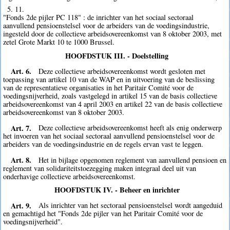
5. 11.
"Fonds 2de pijler PC 118" : de inrichter van het sociaal sectoraal
aanvullend pensioenstelsel voor de arbeiders van de voedingsindustrie,
ingesteld door de collectieve arbeidsovereenkomst van 8 oktober 2003, met
zetel Grote Markt 10 te 1000 Brussel.
HOOFDSTUK III. - Doelstelling
Art. 6.
Deze collectieve arbeidsovereenkomst wordt gesloten met
toepassing van artikel 10 van de WAP en in uitvoering van de beslissing
van de representatieve organisaties in het Paritair Comité voor de
voedingsnijverheid, zoals vastgelegd in artikel 15 van de basis collectieve
arbeidsovereenkomst van 4 april 2003 en artikel 22 van de basis collectieve
arbeidsovereenkomst van 8 oktober 2003.
Art. 7.
Deze collectieve arbeidsovereenkomst heeft als enig onderwerp
het invoeren van het sociaal sectoraal aanvullend pensioenstelsel voor de
arbeiders van de voedingsindustrie en de regels ervan vast te leggen.
Art. 8.
Het in bijlage opgenomen reglement van aanvullend pensioen en
reglement van solidariteitstoezegging maken integraal deel uit van
onderhavige collectieve arbeidsovereenkomst.
HOOFDSTUK IV. - Beheer en inrichter
Art. 9.
Als inrichter van het sectoraal pensioenstelsel wordt aangeduid
en gemachtigd het "Fonds 2de pijler van het Paritair Comité voor de
voedingsnijverheid".