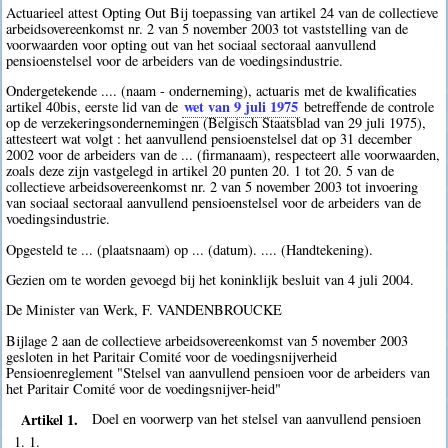
Actuarieel attest Opting Out Bij toepassing van artikel 24 van de collectieve
arbeidsovereenkomst nr. 2 van 5 november 2003 tot vaststelling van de
voorwaarden voor opting out van het sociaal sectoraal aanvullend
pensioenstelsel voor de arbeiders van de voedingsindustrie.
Ondergetekende .... (naam - onderneming), actuaris met de kwalificaties
wet van 9 juli 1975
artikel 40bis, eerste lid van de
betreffende de controle
op de verzekeringsondernemingen (Belgisch Staatsblad van 29 juli 1975),
attesteert wat volgt : het aanvullend pensioenstelsel dat op 31 december
2002 voor de arbeiders van de ... (firmanaam), respecteert alle voorwaarden,
zoals deze zijn vastgelegd in artikel 20 punten 20. 1 tot 20. 5 van de
collectieve arbeidsovereenkomst nr. 2 van 5 november 2003 tot invoering
van sociaal sectoraal aanvullend pensioenstelsel voor de arbeiders van de
voedingsindustrie.
Opgesteld te ... (plaatsnaam) op ... (datum). .... (Handtekening).
Gezien om te worden gevoegd bij het koninklijk besluit van 4 juli 2004.
De Minister van Werk, F. VANDENBROUCKE
Bijlage 2 aan de collectieve arbeidsovereenkomst van 5 november 2003
gesloten in het Paritair Comité voor de voedingsnijverheid
Pensioenreglement "Stelsel van aanvullend pensioen voor de arbeiders van
het Paritair Comité voor de voedingsnijver-heid"
Artikel 1.
Doel en voorwerp van het stelsel van aanvullend pensioen
1. 1.