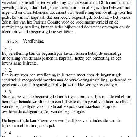
verzekeringsinstelling ter vereffening van de voordelen. Dit formulier dient
gewettigd te zijn door het gemeentebestuur; - in alle gevallen betekent het
ingevuld en ondertekenend document van vereffening een kwijting voor het
gedeelte van het kapitaal, dat aan iedere begunstigde toekomt; - het Fonds
2de pijler van het Paritair Comité voor de voedingsnijverheid en de
verzekeringsinstelling kunnen ieder bijkomend document opvragen om de
identiteit van de begunstigde te verifiëren.
Art. 8.
Vereffening.
8. 1.
Bij vereffening kan de begunstigde kiezen tussen hetzij de éénmalige
uitbetaling van de aanspraken in kapitaal, hetzij een omzetting in een
levenslange lijfrente.
8. 2.
Een keuze voor een vereffening in lijfrente moet door de begunstigde
schriftelijk meegedeeld worden aan de verzekeringsinstelling, gedateerd en
getekend door de begunstigde of zijn wettelijke vertegenwoordiger.
8. 3.
Naar keuze van de begunstigde kan het gaan om een lijfrente die enkel aan
hem/haar betaald wordt of om een lijfrente die in geval van later overlijden
van de begunstigde voor maximaal 80 pct. overdraagbaar is op de
overlevende echtgeno(o)t(e) van de begunstigde.
De begunstigde kan kiezen voor een jaarlijkse vaste indexatie van de
lijfrente met ten hoogste 2 pct..
8. 4.