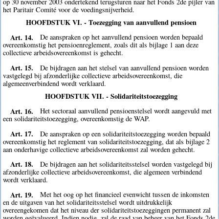
op 30 november 2003 ondertekend terugsturen naar het Fonds 2de pijler van
het Paritair Comité voor de voedingsnijverheid.
HOOFDSTUK VI. - Toezegging van aanvullend pensioen
Art. 14.
De aanspraken op het aanvullend pensioen worden bepaald
overeenkomstig het pensioenreglement, zoals dit als bijlage 1 aan deze
collectieve arbeidsovereenkomst is gehecht.
Art. 15.
De bijdragen aan het stelsel van aanvullend pensioen worden
vastgelegd bij afzonderlijke collectieve arbeidsovereenkomst, die
algemeenverbindend wordt verklaard.
HOOFDSTUK VII. - Solidariteitstoezegging
Art. 16.
Het sectoraal aanvullend pensioenstelsel wordt aangevuld met
een solidariteitstoezegging, overeenkomstig de WAP.
Art. 17.
De aanspraken op een solidariteitstoezegging worden bepaald
overeenkomstig het reglement van solidariteitstoezegging, dat als bijlage 2
aan onderhavige collectieve arbeidsovereenkomst zal worden gehecht.
Art. 18.
De bijdragen aan het solidariteitsstelsel worden vastgelegd bij
afzonderlijke collectieve arbeidsovereenkomst, die algemeen verbindend
wordt verklaard.
Art. 19.
Met het oog op het financieel evenwicht tussen de inkomsten
en de uitgaven van het solidariteitsstelsel wordt uitdrukkelijk
overeengekomen dat het niveau der solidariteitstoezeggingen permanent zal
worden geëvalueerd. Indien nodig, zal de raad van beheer van het Fonds 2de