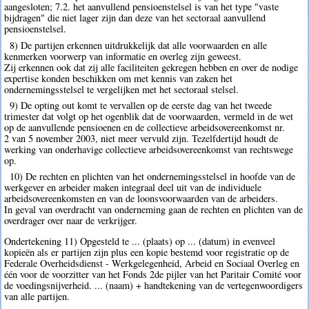
aangesloten; 7.2. het aanvullend pensioenstelsel is van het type "vaste
bijdragen" die niet lager zijn dan deze van het sectoraal aanvullend
pensioenstelsel.
8) De partijen erkennen uitdrukkelijk dat alle voorwaarden en alle
kenmerken voorwerp van informatie en overleg zijn geweest.
Zij erkennen ook dat zij alle faciliteiten gekregen hebben en over de nodige
expertise konden beschikken om met kennis van zaken het
ondernemingsstelsel te vergelijken met het sectoraal stelsel.
9) De opting out komt te vervallen op de eerste dag van het tweede
trimester dat volgt op het ogenblik dat de voorwaarden, vermeld in de wet
op de aanvullende pensioenen en de collectieve arbeidsovereenkomst nr.
2 van 5 november 2003, niet meer vervuld zijn. Tezelfdertijd houdt de
werking van onderhavige collectieve arbeidsovereenkomst van rechtswege
op.
10) De rechten en plichten van het ondernemingsstelsel in hoofde van de
werkgever en arbeider maken integraal deel uit van de individuele
arbeidsovereenkomsten en van de loonsvoorwaarden van de arbeiders.
In geval van overdracht van onderneming gaan de rechten en plichten van de
overdrager over naar de verkrijger.
Ondertekening 11) Opgesteld te ... (plaats) op ... (datum) in evenveel
kopieën als er partijen zijn plus een kopie bestemd voor registratie op de
Federale Overheidsdienst - Werkgelegenheid, Arbeid en Sociaal Overleg en
één voor de voorzitter van het Fonds 2de pijler van het Paritair Comité voor
de voedingsnijverheid. ... (naam) + handtekening van de vertegenwoordigers
van alle partijen.