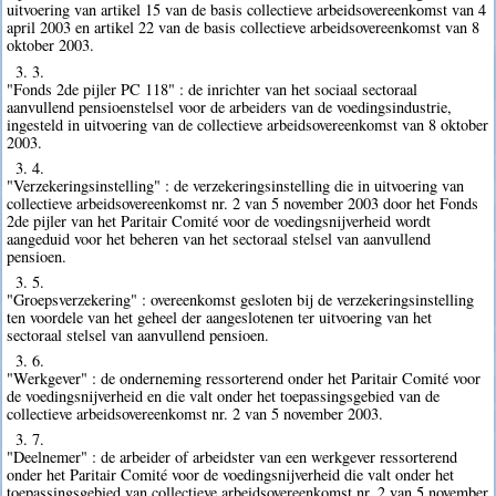
uitvoering van artikel 15 van de basis collectieve arbeidsovereenkomst van 4
april 2003 en artikel 22 van de basis collectieve arbeidsovereenkomst van 8
oktober 2003.
3. 3.
"Fonds 2de pijler PC 118" : de inrichter van het sociaal sectoraal
aanvullend pensioenstelsel voor de arbeiders van de voedingsindustrie,
ingesteld in uitvoering van de collectieve arbeidsovereenkomst van 8 oktober
2003.
3. 4.
"Verzekeringsinstelling" : de verzekeringsinstelling die in uitvoering van
collectieve arbeidsovereenkomst nr. 2 van 5 november 2003 door het Fonds
2de pijler van het Paritair Comité voor de voedingsnijverheid wordt
aangeduid voor het beheren van het sectoraal stelsel van aanvullend
pensioen.
3. 5.
"Groepsverzekering" : overeenkomst gesloten bij de verzekeringsinstelling
ten voordele van het geheel der aangeslotenen ter uitvoering van het
sectoraal stelsel van aanvullend pensioen.
3. 6.
"Werkgever" : de onderneming ressorterend onder het Paritair Comité voor
de voedingsnijverheid en die valt onder het toepassingsgebied van de
collectieve arbeidsovereenkomst nr. 2 van 5 november 2003.
3. 7.
"Deelnemer" : de arbeider of arbeidster van een werkgever ressorterend
onder het Paritair Comité voor de voedingsnijverheid die valt onder het
toepassingsgebied van collectieve arbeidsovereenkomst nr. 2 van 5 november