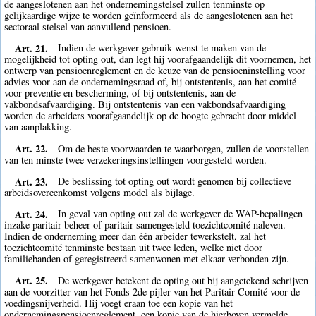
de aangeslotenen aan het ondernemingstelsel zullen tenminste op
gelijkaardige wijze te worden geïnformeerd als de aangeslotenen aan het
sectoraal stelsel van aanvullend pensioen.
Art. 21.
Indien de werkgever gebruik wenst te maken van de
mogelijkheid tot opting out, dan legt hij voorafgaandelijk dit voornemen, het
ontwerp van pensioenreglement en de keuze van de pensioeninstelling voor
advies voor aan de ondernemingsraad of, bij ontstentenis, aan het comité
voor preventie en bescherming, of bij ontstentenis, aan de
vakbondsafvaardiging. Bij ontstentenis van een vakbondsafvaardiging
worden de arbeiders voorafgaandelijk op de hoogte gebracht door middel
van aanplakking.
Art. 22.
Om de beste voorwaarden te waarborgen, zullen de voorstellen
van ten minste twee verzekeringsinstellingen voorgesteld worden.
Art. 23.
De beslissing tot opting out wordt genomen bij collectieve
arbeidsovereenkomst volgens model als bijlage.
Art. 24.
In geval van opting out zal de werkgever de WAP-bepalingen
inzake paritair beheer of paritair samengesteld toezichtcomité naleven.
Indien de onderneming meer dan één arbeider tewerkstelt, zal het
toezichtcomité tenminste bestaan uit twee leden, welke niet door
familiebanden of geregistreerd samenwonen met elkaar verbonden zijn.
Art. 25.
De werkgever betekent de opting out bij aangetekend schrijven
aan de voorzitter van het Fonds 2de pijler van het Paritair Comité voor de
voedingsnijverheid. Hij voegt eraan toe een kopie van het
ondernemingspensioenreglement, een kopie van de hierboven vermelde