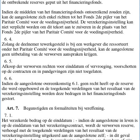
de ontbrekende reserves geput uit het financieringsfonds.
Indien de middelen van het financieringsfonds ontoereikend zouden zijn,
kan de aangeslotene zich enkel richten tot het Fonds 2de pijler van het
Paritair Comité voor de voedingsnijverheid. De verzekeringsinstelling kan
niet verplicht worden om dit tekort aan te zuiveren in de plaats van het
Fonds 2de pijler van het Paritair Comité voor de voedingsnijverheid.
6. 4.
Zolang de deelnemer tewerkgesteld is bij een werkgever die ressorteert
onder het Paritair Comité voor de voedingsnijverheid, kan de aangeslotene
geen uitbetaling van de verworven aanspraken krijgen.
6. 5.
Afkoop der verworven rechten voor einddatum of vervroeging, voorschotten
op de contracten en in pandgevingen zijn niet toegelaten.
6. 6.
Indien de aangeslotene overeenkomstig 6.1. geen recht heeft op de reserve
die werd opgebouwd en de toegekende verdelingen van het resultaat van de
verzekeringsinstelling worden deze bedragen in het financieringsfonds
gestort.
Art. 7.
Begunstigden en formaliteiten bij vereffening.
7. 1.
Het verzekerde bedrag op de einddatum : - indien de aangeslotene in leven is
op de einddatum van het verzekeringscontract, wordt de verworven reserve,
verhoogd met de toegekende verdelingen van het resultaat van de
verzekeringsinstelling uitgekeerd aan de aangeslotene zelf; - in dit geval