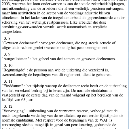
2003, waarvan het loon onderworpen is aan de sociale zekerheidsbijdragen,
met uitzondering van de arbeiders die al een wettelijk pensioen ontvangen,
maar hun activiteiten in de sector van de voedingsindustrie blijven
uitoefenen, in het kader van de toegelaten arbeid als gepensioneerde zonder
schorsing van het wettelijk rustpensioen. Elke arbeider die deze
aansluitingsvoorwaarden vervult, wordt automatisch en verplicht
aangesloten.
3. 8.
"Gewezen deelnemer" : vroegere deelnemer, die nog steeds actuele of
uitgestelde rechten geniet overeenkomstig het pensioenreglement.
3. 9.
"Aangeslotenen" : het geheel van deelnemers en gewezen deelnemers.
3. 10.
"Begunstigde" : de persoon aan wie de uitkering die verzekerd is,
overeenkomstig de bepalingen van dit reglement, dient te gebeuren.
3. 11.
"Einddatum" : het tijdstip waarop de deelnemer recht heeft op de uitbetaling
van het verzekerd bedrag bij in leven zijn. De normale einddatum is
vastgesteld op de eerste dag van de maand volgend op het bereiken van de
leeftijd van 65 jaar.
3. 12.
"Vervroeging" : uitbetaling van de verworven reserve, verhoogd met de
reeds toegekende verdeling van de resultaten, op een eerder tijdstip dan de
normale einddatum. Met respect voor de bepalingen van de WAP is
vervroeging slechts mogelijk in geval van pensionering, gedurende de