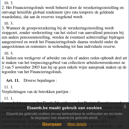
10. 3.
2. Het Financieringsfonds wordt beheerd door de verzekeringsinstelling en
ontvangt hetzelfde globaal rendement (pro rata temporis de geldende
waardedata), dat aan de reserves toegekend wordt.
10. 3.
3. Wanneer de groepsverzekering bij de verzekeringsinstelling wordt
stopgezet, zonder verderzetting van het stelsel van aanvullend pensioen bij
een andere pensioeninstelling, worden de eventueel achterstallige bijdragen
aangezuiverd en wordt het Financieringsfonds daarna verdeeld onder de
aangeslotenen en renteniers in verhouding tot hun individuele reserve.
10. 3.
4. Indien een werkgever of arbeider om één of andere reden ophoudt deel uit
te maken van het toepassingsgebied van collectieve arbeidsovereenkomst nr.
2 van 5 november 2003 kan hij op geen enkele wijze aanspraak maken op de
tegoeden van het Financieringsfonds.
Art. 11.
Diverse bepalingen :
11. 1.
Verplichtingen van de betrokken partijen :
11. 1.
1. verplichtingen van het Fonds 2de pijler van het Paritair Comité voor de
x
voedingsnijverheid; - aan de verzekeringsinstelling op elektronische wijze
Etaamb.be maakt gebruik van cookies
overmaken van benodigde inlichtingen voor aansluiting van de deelnemers
Etaamb.be gebruikt cookies om uw taalvoorkeur te onthouden en om beter
en het beheer van het pensioenstelsel. Dit omvat onder meer : + naam,
te begrijpen hoe etaamb.be gebruikt wordt.
geboortedatum, burgerlijke staat, adres + nationaal nummer SIS +
Doorgaan
Meer details
aanduiding van de begunstigde (indien afwijkend van de standaard); - aan