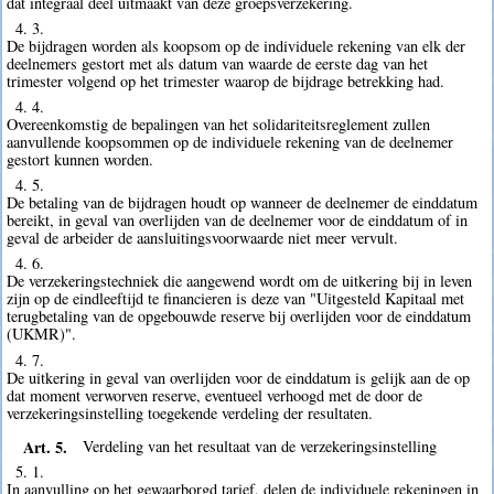
dat integraal deel uitmaakt van deze groepsverzekering.
4. 3.
De bijdragen worden als koopsom op de individuele rekening van elk der
deelnemers gestort met als datum van waarde de eerste dag van het
trimester volgend op het trimester waarop de bijdrage betrekking had.
4. 4.
Overeenkomstig de bepalingen van het solidariteitsreglement zullen
aanvullende koopsommen op de individuele rekening van de deelnemer
gestort kunnen worden.
4. 5.
De betaling van de bijdragen houdt op wanneer de deelnemer de einddatum
bereikt, in geval van overlijden van de deelnemer voor de einddatum of in
geval de arbeider de aansluitingsvoorwaarde niet meer vervult.
4. 6.
De verzekeringstechniek die aangewend wordt om de uitkering bij in leven
zijn op de eindleeftijd te financieren is deze van "Uitgesteld Kapitaal met
terugbetaling van de opgebouwde reserve bij overlijden voor de einddatum
(UKMR)".
4. 7.
De uitkering in geval van overlijden voor de einddatum is gelijk aan de op
dat moment verworven reserve, eventueel verhoogd met de door de
verzekeringsinstelling toegekende verdeling der resultaten.
Art. 5.
Verdeling van het resultaat van de verzekeringsinstelling
5. 1.
In aanvulling op het gewaarborgd tarief, delen de individuele rekeningen in