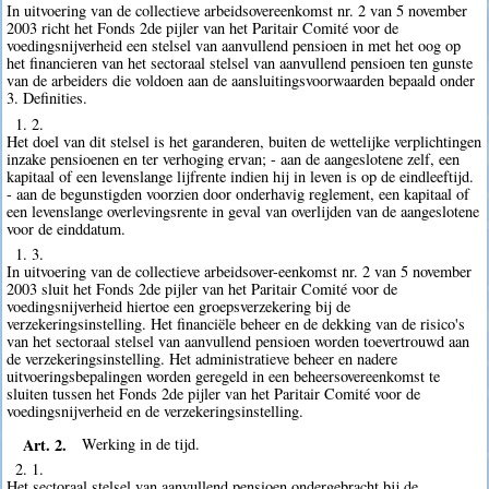
In uitvoering van de collectieve arbeidsovereenkomst nr. 2 van 5 november
2003 richt het Fonds 2de pijler van het Paritair Comité voor de
voedingsnijverheid een stelsel van aanvullend pensioen in met het oog op
het financieren van het sectoraal stelsel van aanvullend pensioen ten gunste
van de arbeiders die voldoen aan de aansluitingsvoorwaarden bepaald onder
3. Definities.
1. 2.
Het doel van dit stelsel is het garanderen, buiten de wettelijke verplichtingen
inzake pensioenen en ter verhoging ervan; - aan de aangeslotene zelf, een
kapitaal of een levenslange lijfrente indien hij in leven is op de eindleeftijd.
- aan de begunstigden voorzien door onderhavig reglement, een kapitaal of
een levenslange overlevingsrente in geval van overlijden van de aangeslotene
voor de einddatum.
1. 3.
In uitvoering van de collectieve arbeidsover-eenkomst nr. 2 van 5 november
2003 sluit het Fonds 2de pijler van het Paritair Comité voor de
voedingsnijverheid hiertoe een groepsverzekering bij de
verzekeringsinstelling. Het financiële beheer en de dekking van de risico's
van het sectoraal stelsel van aanvullend pensioen worden toevertrouwd aan
de verzekeringsinstelling. Het administratieve beheer en nadere
uitvoeringsbepalingen worden geregeld in een beheersovereenkomst te
sluiten tussen het Fonds 2de pijler van het Paritair Comité voor de
voedingsnijverheid en de verzekeringsinstelling.
Art. 2.
Werking in de tijd.
2. 1.
Het sectoraal stelsel van aanvullend pensioen ondergebracht bij de