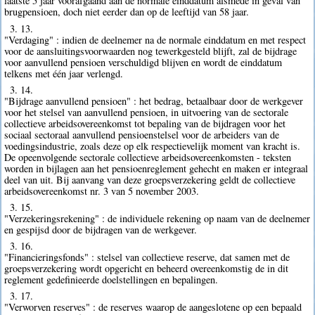
laatste 5 jaar voorafgaand aan de normale einddatum alsmede in geval van
brugpensioen, doch niet eerder dan op de leeftijd van 58 jaar.
3. 13.
"Verdaging" : indien de deelnemer na de normale einddatum en met respect
voor de aansluitingsvoorwaarden nog tewerkgesteld blijft, zal de bijdrage
voor aanvullend pensioen verschuldigd blijven en wordt de einddatum
telkens met één jaar verlengd.
3. 14.
"Bijdrage aanvullend pensioen" : het bedrag, betaalbaar door de werkgever
voor het stelsel van aanvullend pensioen, in uitvoering van de sectorale
collectieve arbeidsovereenkomst tot bepaling van de bijdragen voor het
sociaal sectoraal aanvullend pensioenstelsel voor de arbeiders van de
voedingsindustrie, zoals deze op elk respectievelijk moment van kracht is.
De opeenvolgende sectorale collectieve arbeidsovereenkomsten - teksten
worden in bijlagen aan het pensioenreglement gehecht en maken er integraal
deel van uit. Bij aanvang van deze groepsverzekering geldt de collectieve
arbeidsovereenkomst nr. 3 van 5 november 2003.
3. 15.
"Verzekeringsrekening" : de individuele rekening op naam van de deelnemer
en gespijsd door de bijdragen van de werkgever.
3. 16.
"Financieringsfonds" : stelsel van collectieve reserve, dat samen met de
groepsverzekering wordt opgericht en beheerd overeenkomstig de in dit
reglement gedefinieerde doelstellingen en bepalingen.
3. 17.
"Verworven reserves" : de reserves waarop de aangeslotene op een bepaald