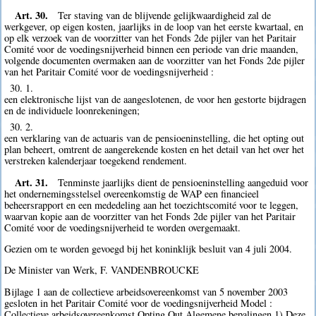
Art. 30.
Ter staving van de blijvende gelijkwaardigheid zal de
werkgever, op eigen kosten, jaarlijks in de loop van het eerste kwartaal, en
op elk verzoek van de voorzitter van het Fonds 2de pijler van het Paritair
Comité voor de voedingsnijverheid binnen een periode van drie maanden,
volgende documenten overmaken aan de voorzitter van het Fonds 2de pijler
van het Paritair Comité voor de voedingsnijverheid :
30. 1.
een elektronische lijst van de aangeslotenen, de voor hen gestorte bijdragen
en de individuele loonrekeningen;
30. 2.
een verklaring van de actuaris van de pensioeninstelling, die het opting out
plan beheert, omtrent de aangerekende kosten en het detail van het over het
verstreken kalenderjaar toegekend rendement.
Art. 31.
Tenminste jaarlijks dient de pensioeninstelling aangeduid voor
het ondernemingsstelsel overeenkomstig de WAP een financieel
beheersrapport en een mededeling aan het toezichtscomité voor te leggen,
waarvan kopie aan de voorzitter van het Fonds 2de pijler van het Paritair
Comité voor de voedingsnijverheid te worden overgemaakt.
Gezien om te worden gevoegd bij het koninklijk besluit van 4 juli 2004.
De Minister van Werk, F. VANDENBROUCKE
Bijlage 1 aan de collectieve arbeidsovereenkomst van 5 november 2003
gesloten in het Paritair Comité voor de voedingsnijverheid Model :
Collectieve arbeidsovereenkomst Opting Out Algemene bepalingen 1) Deze