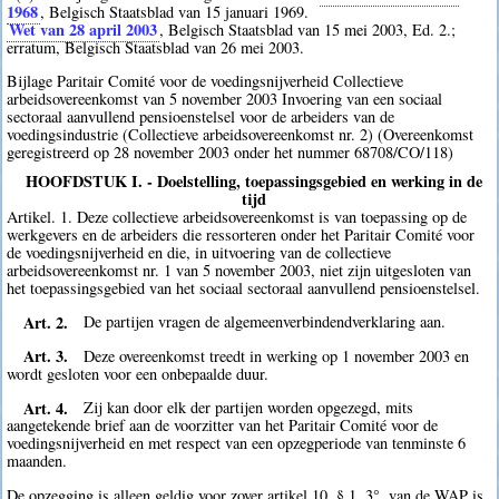
1968
, Belgisch Staatsblad van 15 januari 1969.
Wet van 28 april 2003
, Belgisch Staatsblad van 15 mei 2003, Ed. 2.;
erratum, Belgisch Staatsblad van 26 mei 2003.
Bijlage Paritair Comité voor de voedingsnijverheid Collectieve
arbeidsovereenkomst van 5 november 2003 Invoering van een sociaal
sectoraal aanvullend pensioenstelsel voor de arbeiders van de
voedingsindustrie (Collectieve arbeidsovereenkomst nr. 2) (Overeenkomst
geregistreerd op 28 november 2003 onder het nummer 68708/CO/118)
HOOFDSTUK I. - Doelstelling, toepassingsgebied en werking in de
tijd
Artikel. 1. Deze collectieve arbeidsovereenkomst is van toepassing op de
werkgevers en de arbeiders die ressorteren onder het Paritair Comité voor
de voedingsnijverheid en die, in uitvoering van de collectieve
arbeidsovereenkomst nr. 1 van 5 november 2003, niet zijn uitgesloten van
het toepassingsgebied van het sociaal sectoraal aanvullend pensioenstelsel.
Art. 2.
De partijen vragen de algemeenverbindendverklaring aan.
Art. 3.
Deze overeenkomst treedt in werking op 1 november 2003 en
wordt gesloten voor een onbepaalde duur.
Art. 4.
Zij kan door elk der partijen worden opgezegd, mits
aangetekende brief aan de voorzitter van het Paritair Comité voor de
voedingsnijverheid en met respect van een opzegperiode van tenminste 6
maanden.
De opzegging is alleen geldig voor zover artikel 10, § 1, 3°, van de WAP is