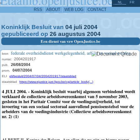
^
-
NL
FR
RSS
ABOUT
WEB LOG
CONTACT
Koninklijk Besluit van
04
juli
2004
gepubliceerd op
26
augustus
2004
Een dienst van vzw OpenJustice.be
federale overheidsdienst werkgelegenheid, arbeid en sociaal overleg
bron
2004201917
numac
26/08/2004
pub.
04/07/2004
prom.
ELI
eli/besluit/2004/07/04/2004201917/staatsblad
staatsblad
https://www.ejustice.just.fgov.be/cgi/article_body(...)
4 JULI 2004. - Koninklijk besluit waarbij algemeen verbindend wordt
verklaard de collectieve arbeidsovereenkomst van 5 november 2003,
gesloten in het Paritair Comité voor de voedingsnijverheid, tot
invoering van een sociaal sectoraal aanvullend pensioenstelsel voor de
arbeiders van de voedingsindustrie (Collectieve arbeidsovereenkomst
nr. 2) (1)
ALBERT II, Koning der Belgen, Aan allen die nu zijn en hierna wezen