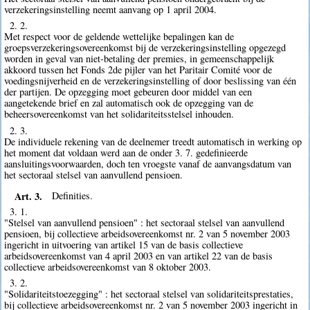
verzekeringsinstelling neemt aanvang op 1 april 2004.
2. 2.
Met respect voor de geldende wettelijke bepalingen kan de
groepsverzekeringsovereenkomst bij de verzekeringsinstelling opgezegd
worden in geval van niet-betaling der premies, in gemeenschappelijk
akkoord tussen het Fonds 2de pijler van het Paritair Comité voor de
voedingsnijverheid en de verzekeringsinstelling of door beslissing van één
der partijen. De opzegging moet gebeuren door middel van een
aangetekende brief en zal automatisch ook de opzegging van de
beheersovereenkomst van het solidariteitsstelsel inhouden.
2. 3.
De individuele rekening van de deelnemer treedt automatisch in werking op
het moment dat voldaan werd aan de onder 3. 7. gedefinieerde
aansluitingsvoorwaarden, doch ten vroegste vanaf de aanvangsdatum van
het sectoraal stelsel van aanvullend pensioen.
Art. 3.
Definities.
3. 1.
"Stelsel van aanvullend pensioen" : het sectoraal stelsel van aanvullend
pensioen, bij collectieve arbeidsovereenkomst nr. 2 van 5 november 2003
ingericht in uitvoering van artikel 15 van de basis collectieve
arbeidsovereenkomst van 4 april 2003 en van artikel 22 van de basis
collectieve arbeidsovereenkomst van 8 oktober 2003.
3. 2.
"Solidariteitstoezegging" : het sectoraal stelsel van solidariteitsprestaties,
bij collectieve arbeidsovereenkomst nr. 2 van 5 november 2003 ingericht in