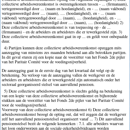
collectieve arbeidsovereenkomst is overeengekomen tussen - ... (firmanaam),
vertegenwoordigd door ... (naam en hoedanigheid), en - ... (naam vakbond)
vertegenwoordigd door .... (naam), .... (hoedanigheid), en - ... (naam
vakbond) vertegenwoordigd door .... (naam), .... (hoedanigheid), en - ...
(naam vakbond) vertegenwoordigd door .... (naam), .... (hoedanigheid) 2)
Deze collectieve arbeidsovereenkomst is van toepassing op - de ...
(firmanaam) - en de arbeiders en arbeidsters die er tewerkgesteld zijn. 3)
Deze collectieve arbeidsovereenkomst gaat in op ... en geldt voor onbepaalde
duur.
4) Partijen kunnen deze collectieve arbeidsovereenkomst opzeggen mits
aanzegging van minstens zes maanden betekend aan alle betrokken partijen.
In dit geval sturen zij een kopie naar de voorzitter van het Fonds 2de pijler
van het Paritair Comité voor de voedingsnijverheid.
De aanzegging gaat in de eerste dag van het kwartaal dat volgt op de
betekening. Na verloop van de aanzegging vallen de werkgever en de
arbeiders en arbeidsters die er tewerkgesteld zijn automatisch onder het
sectoraal georganiseerd stelsel van aanvullend pensioen.
5) Deze collectieve arbeidsovereenkomst is slechts geldig na betekening
van een kopie van deze collectieve arbeidsovereenkomst en bijhorende
stukken aan de voorzitter van het Fonds 2de pijler van het Paritair Comité
voor de voedingsnijverheid.
Voorwerp van deze collectieve arbeidsovereenkomst 6) Deze collectieve
arbeidsovereenkomst beoogt de opting out, dat wil zeggen dat de werkgever
zelf het aanvullend pensioenstelsel organiseert vanaf ... 7) Dit aanvullend
pensioenstelsel bezit de volgende kenmerken : 7.1. alle arbeiders waarvan
het loon onderworpen aan de sociale-zekerheidsbijdragen worden