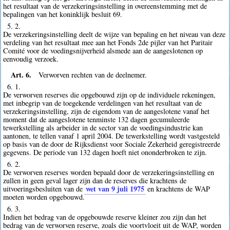
het resultaat van de verzekeringsinstelling in overeenstemming met de
bepalingen van het koninklijk besluit 69.
5. 2.
De verzekeringsinstelling deelt de wijze van bepaling en het niveau van deze
verdeling van het resultaat mee aan het Fonds 2de pijler van het Paritair
Comité voor de voedingsnijverheid alsmede aan de aangeslotenen op
eenvoudig verzoek.
Art. 6.
Verworven rechten van de deelnemer.
6. 1.
De verworven reserves die opgebouwd zijn op de individuele rekeningen,
met inbegrip van de toegekende verdelingen van het resultaat van de
verzekeringsinstelling, zijn de eigendom van de aangeslotene vanaf het
moment dat de aangeslotene tenminste 132 dagen gecumuleerde
tewerkstelling als arbeider in de sector van de voedingsindustrie kan
aantonen, te tellen vanaf 1 april 2004. De tewerkstelling wordt vastgesteld
op basis van de door de Rijksdienst voor Sociale Zekerheid geregistreerde
gegevens. De periode van 132 dagen hoeft niet ononderbroken te zijn.
6. 2.
De verworven reserves worden bepaald door de verzekeringsinstelling en
zullen in geen geval lager zijn dan de reserves die krachtens de
wet van 9 juli 1975
uitvoeringsbesluiten van de
en krachtens de WAP
moeten worden opgebouwd.
6. 3.
Indien het bedrag van de opgebouwde reserve kleiner zou zijn dan het
bedrag van de verworven reserve, zoals die voortvloeit uit de WAP, worden