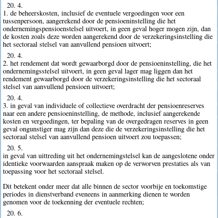
20. 4.
1. de beheerskosten, inclusief de eventuele vergoedingen voor een
tussenpersoon, aangerekend door de pensioeninstelling die het
ondernemingspensioenstelsel uitvoert, in geen geval hoger mogen zijn, dan
de kosten zoals deze worden aangerekend door de verzekeringsinstelling die
het sectoraal stelsel van aanvullend pensioen uitvoert;
20. 4.
2. het rendement dat wordt gewaarborgd door de pensioeninstelling, die het
ondernemingsstelsel uitvoert, in geen geval lager mag liggen dan het
rendement gewaarborgd door de verzekeringsinstelling die het sectoraal
stelsel van aanvullend pensioen uitvoert;
20. 4.
3. in geval van individuele of collectieve overdracht der pensioenreserves
naar een andere pensioeninstelling, de methode, inclusief aangerekende
kosten en vergoedingen, ter bepaling van de overgedragen reserves in geen
geval ongunstiger mag zijn dan deze die de verzekeringsinstelling die het
sectoraal stelsel van aanvullend pensioen uitvoert zou toepassen;
20. 5.
in geval van uittreding uit het ondernemingstelsel kan de aangeslotene onder
identieke voorwaarden aanspraak maken op de verworven prestaties als van
toepassing voor het sectoraal stelsel.
Dit betekent onder meer dat alle binnen de sector voorbije en toekomstige
periodes in dienstverband eveneens in aanmerking dienen te worden
genomen voor de toekenning der eventuele rechten;
20. 6.