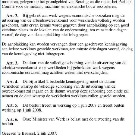
monteren, gelegen op het grondgebied van Seraing en die onder het Paritair
Comité voor de metaal-, machine- en elektrische bouw ressorteren.
Art. 2.
Bij gebrek aan werk wegens economische oorzaken mag de
uitvoering van de arbeidsovereenkomst voor werklieden volledig worden
geschorst, mits ervan kennis wordt gegeven door aanplakking op een goed
zichtbare plaats in de lokalen van de onderneming, ten minste drie dagen
vooraf, de dag van de aanplakking niet inbegrepen.
De aanplakking kan worden vervangen door een geschreven kennisgeving
aan iedere werkloos gestelde werkman, ten minste drie dagen vooraf, de dag
van de kennisgeving niet inbegrepen.
Art. 3.
De duur van de volledige schorsing van de uitvoering van de
arbeidsovereenkomst voor werklieden bij gebrek aan werk wegens
economische oorzaken mag achttien weken niet overschrijden.
Art. 4.
De bij artikel 2 bedoelde kennisgeving moet de datum
vermelden waarop de volledige schorsing van de uitvoering van de
overeenkomst zal ingaan en de datum waarop deze schorsing een einde zal
nemen en de data waarop de werklieden werkloos zullen gesteld worden.
Art. 5.
Dit besluit treedt in werking op 1 juli 2007 en treedt buiten
werking op 1 juli 2008.
Art. 6.
Onze Minister van Werk is belast met de uitvoering van dit
besluit.
Gegeven te Brussel, 2 juli 2007.