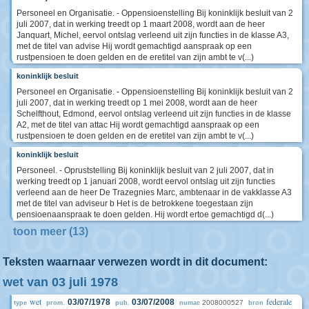
Personeel en Organisatie. - Oppensioenstelling Bij koninklijk besluit van 2
juli 2007, dat in werking treedt op 1 maart 2008, wordt aan de heer
Janquart, Michel, eervol ontslag verleend uit zijn functies in de klasse A3,
met de titel van advise Hij wordt gemachtigd aanspraak op een
rustpensioen te doen gelden en de eretitel van zijn ambt te v(...)
koninklijk besluit
Personeel en Organisatie. - Oppensioenstelling Bij koninklijk besluit van 2
juli 2007, dat in werking treedt op 1 mei 2008, wordt aan de heer
Schelfthout, Edmond, eervol ontslag verleend uit zijn functies in de klasse
A2, met de titel van attac Hij wordt gemachtigd aanspraak op een
rustpensioen te doen gelden en de eretitel van zijn ambt te v(...)
koninklijk besluit
Personeel. - Opruststelling Bij koninklijk besluit van 2 juli 2007, dat in
werking treedt op 1 januari 2008, wordt eervol ontslag uit zijn functies
verleend aan de heer De Trazegnies Marc, ambtenaar in de vakklasse A3
met de titel van adviseur b Het is de betrokkene toegestaan zijn
pensioenaanspraak te doen gelden. Hij wordt ertoe gemachtigd d(...)
toon meer (13)
Teksten waarnaar verwezen wordt in dit document:
wet van 03 juli 1978
wet
federale
03/07/1978
03/07/2008
2008000527
type
prom.
pub.
numac
bron