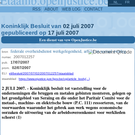
^
-
NL
FR
RSS
ABOUT
WEB LOG
CONTACT
Koninklijk Besluit van
02
juli
2007
gepubliceerd op
17
juli
2007
Een dienst van vzw OpenJustice.be
federale overheidsdienst werkgelegenheid, arbeid en sociaal overleg
bron
2007012257
numac
17/07/2007
pub.
02/07/2007
prom.
ELI
eli/besluit/2007/07/02/2007012257/staatsblad
staatsblad
https://www.ejustice.just.fgov.be/cgi/article_body(...)
2 JULI 2007. - Koninklijk besluit tot vaststelling voor de
ondernemingen die bruggen en metalen gebinten monteren, gelegen op
het grondgebied van Seraing en die onder het Paritair Comité voor de
metaal-, machine- en elektrische bouw (P.C. 111) ressorteren, van de
voorwaarden waaronder het gebrek aan werk wegens economische
oorzaken de uitvoering van de arbeidsovereenkomst voor werklieden
schorst (1)