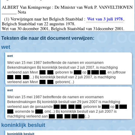
ALBERT Van Koningswege : De Minister van Werk P. VANVELTHOVEN
_______ Nota
Wet van 3 juli 1978
(1) Verwijzingen naar het Belgisch Staatsblad :
,
Belgisch Staatsblad van 22 augustus 1978.
Wet van 30 december 2001, Belgisch Staatsblad van 31december 2001.
Teksten die naar dit document verwijzen:
wet
wet
Wet van 15 mei 1987 betreffende de namen en voornamen
Bekendmakingen Bij koninklijk besluit van 2 juli 2007, is machtiging
verleend aan Mevr.
****
,
****
, geboren te
*****
op
**
*****
****
, en juffrouw
****
,
****
,
****
(...) Bij koninklijk besluit van 2 juli 2007, is machtiging
verleend aan Mevr.
****
,
****
, geboren(...)
wet
Wet van 15 mei 1987 betreffende de namen en voornamen
Bekendmakingen Bij koninklijk besluit van 29 juni 2007 is machtiging
verleend aan de genaamde
****
****
,
****
****
, geboren te
*****
op
**
*****
****
, wonende te
*****
, om(...) Bij koninklijk besluit van 2 juli 2007 is
machtiging verleend aan
****
.
****
,
****
****
****
(...)
koninklijk besluit
koninklijk besluit