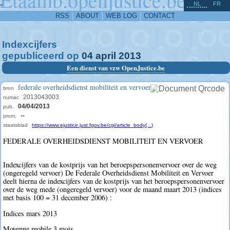
^
-
NL
FR
RSS
ABOUT
WEB LOG
CONTACT
Indexcijfers
gepubliceerd op
04
april
2013
Een dienst van vzw OpenJustice.be
federale overheidsdienst mobiliteit en vervoer
bron
2013043003
numac
04/04/2013
pub.
--
prom.
staatsblad
https://www.ejustice.just.fgov.be/cgi/article_body(...)
FEDERALE OVERHEIDSDIENST MOBILITEIT EN VERVOER
Indexcijfers van de kostprijs van het beroepspersonenvervoer over de weg
(ongeregeld vervoer) De Federale Overheidsdienst Mobiliteit en Vervoer
deelt hierna de indexcijfers van de kostprijs van het beroepspersonenvervoer
over de weg mede (ongeregeld vervoer) voor de maand maart 2013 (indices
met basis 100 = 31 december 2006) :
Indices mars 2013
Moyenne mobile 3 mois