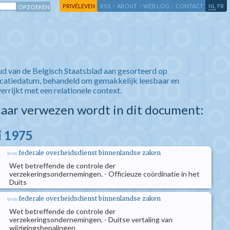
-
-
-
-
PRIVÉLEVEN
RSS
ABOUT
WEB LOG
CONTACT
NL
FR
ud van de Belgisch Staatsblad aan gesorteerd op
icatiedatum, behandeld om gemakkelijk leesbaar en
verrijkt met een relationele context.
aar verwezen wordt in dit document:
i 1975
federale overheidsdienst binnenlandse zaken
bron
Wet betreffende de controle der
verzekeringsondernemingen. - Officieuze coördinatie in het
Duits
federale overheidsdienst binnenlandse zaken
bron
Wet betreffende de controle der
verzekeringsondernemingen. - Duitse vertaling van
wijzigingsbepalingen