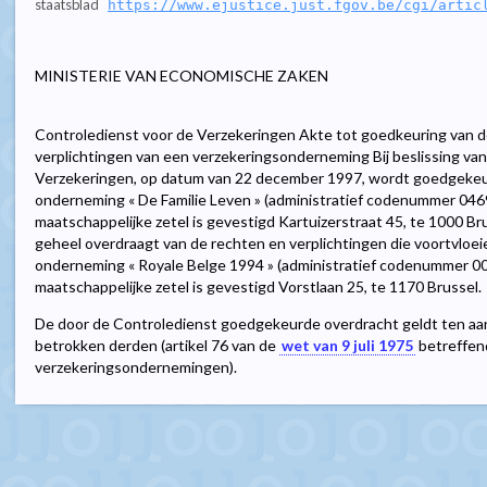
staatsblad
https://www.ejustice.just.fgov.be/cgi/artic
MINISTERIE VAN ECONOMISCHE ZAKEN
Controledienst voor de Verzekeringen Akte tot goedkeuring van d
verplichtingen van een verzekeringsonderneming Bij beslissing va
Verzekeringen, op datum van 22 december 1997, wordt goedgeke
onderneming « De Familie Leven » (administratief codenummer 0469
maatschappelijke zetel is gevestigd Kartuizerstraat 45, te 1000 Br
geheel overdraagt van de rechten en verplichtingen die voortvloei
onderneming « Royale Belge 1994 » (administratief codenummer 0
maatschappelijke zetel is gevestigd Vorstlaan 25, te 1170 Brussel.
De door de Controledienst goedgekeurde overdracht geldt ten aanz
betrokken derden (artikel 76 van de
wet van 9 juli 1975
betreffen
verzekeringsondernemingen).