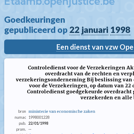
Etaamb.openjustice.be
Goedkeuringen  
gepubliceerd op 
22
januari
1998
Een dienst van vzw Ope
Controledienst voor de Verzekeringen Ak
overdracht van de rechten en verp
verzekeringsonderneming Bij beslissing van 
voor de Verzekeringen, op datum van 22 
Controledienst goedgekeurde overdracht g
verzekerden en alle be
bron
ministerie van economische zaken
numac
1998001228
pub.
22/01/1998
prom.
--