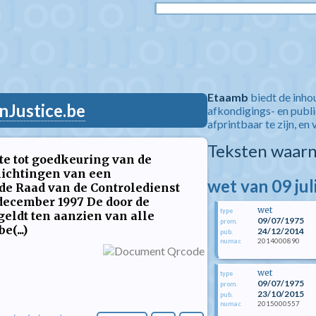
Etaamb
biedt de inho
nJustice.be
afkondigings- en publ
afprintbaar te zijn, en 
Teksten waarn
te tot goedkeuring van de
lichtingen van een
wet van 09 jul
de Raad van de Controledienst
december 1997 De door de
wet
type
eldt ten aanzien van alle
09/07/1975
prom.
(...)
24/12/2014
pub.
2014000890
numac
wet
type
09/07/1975
prom.
23/10/2015
pub.
2015000557
numac