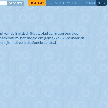
-
-
-
-
PRIVÉLEVEN
RSS
ABOUT
WEB LOG
CONTACT
NL
FR
ud van de Belgisch Staatsblad aan gesorteerd op
icatiedatum, behandeld om gemakkelijk leesbaar en
verrijkt met een relationele context.