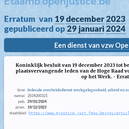
Etaamb.openjustice.be
Erratum  van 
19
december
2023
gepubliceerd op 
29
januari
2024
Een dienst van vzw Ope
Koninklijk besluit van 19 december 2023 tot 
plaatsvervangende leden van de Hoge Raad v
op het Werk. - Err
bron
federale overheidsdienst werkgelegenheid, arbeid en so
numac
2024200321
pub.
29/01/2024
prom.
19/12/2023
staatsblad
https://www.ejustice.just.fgov.be/cgi/artic