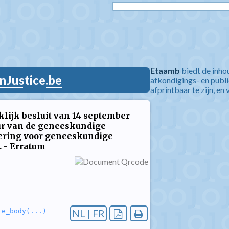
Etaamb
biedt de inho
nJustice.be
afkondigings- en publ
afprintbaar te zijn, en 
klijk besluit van 14 september
uur van de geneeskundige
ering voor geneeskundige
. - Erratum
le_body(...)
NL | FR