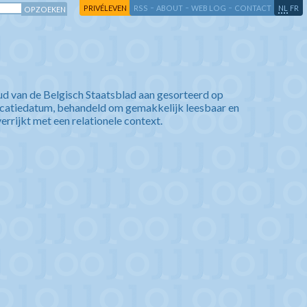
-
-
-
-
PRIVÉLEVEN
RSS
ABOUT
WEB LOG
CONTACT
NL
FR
ud van de Belgisch Staatsblad aan gesorteerd op
icatiedatum, behandeld om gemakkelijk leesbaar en
verrijkt met een relationele context.