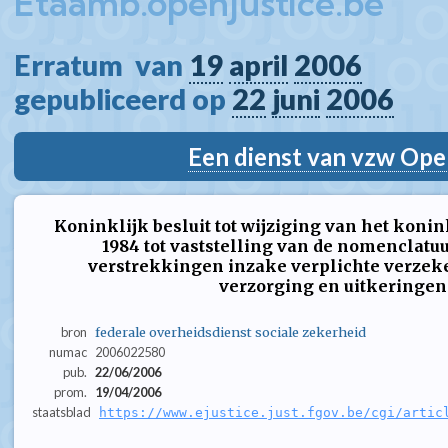
Etaamb.openjustice.be
Erratum  van 
19
april
2006
gepubliceerd op 
22
juni
2006
Een dienst van vzw Ope
Koninklijk besluit tot wijziging van het konin
1984 tot vaststelling van de nomenclat
verstrekkingen inzake verplichte verzek
verzorging en uitkeringen
bron
federale overheidsdienst sociale zekerheid
numac
2006022580
pub.
22/06/2006
prom.
19/04/2006
staatsblad
https://www.ejustice.just.fgov.be/cgi/artic