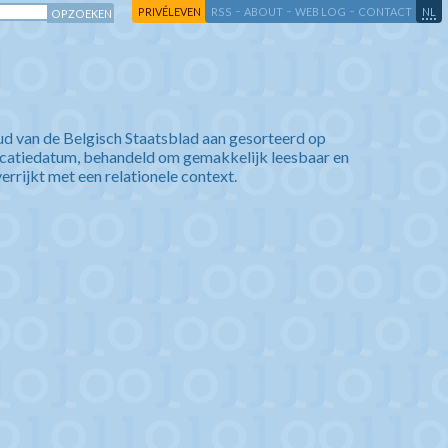
-
-
-
-
PRIVÉLEVEN
RSS
ABOUT
WEB LOG
CONTACT
NL
ud van de Belgisch Staatsblad aan gesorteerd op
icatiedatum, behandeld om gemakkelijk leesbaar en
verrijkt met een relationele context.