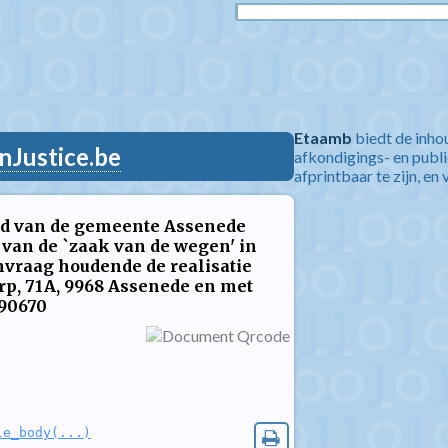
Etaamb
biedt de inho
nJustice.be
afkondigings- en publ
afprintbaar te zijn, en 
ad van de gemeente Assenede
van de `zaak van de wegen' in
raag houdende de realisatie
rp, 71A, 9968 Assenede en met
90670
le_body(...)