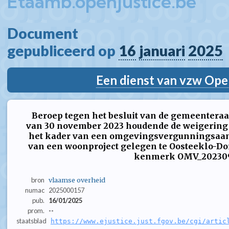
Etaamb.openjustice.be
Document  
gepubliceerd op 
16
januari
2025
Een dienst van vzw Ope
Beroep tegen het besluit van de gemeentera
van 30 november 2023 houdende de weigering 
het kader van een omgevingsvergunningsaanv
van een woonproject gelegen te Oosteeklo-Do
kenmerk OMV_20230
bron
vlaamse overheid
numac
2025000157
pub.
16/01/2025
prom.
--
staatsblad
https://www.ejustice.just.fgov.be/cgi/artic