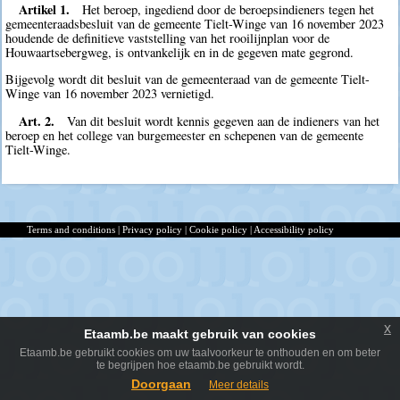
Artikel 1.
Het beroep, ingediend door de beroepsindieners tegen het
gemeenteraadsbesluit van de gemeente Tielt-Winge van 16 november 2023
houdende de definitieve vaststelling van het rooilijnplan voor de
Houwaartsebergweg, is ontvankelijk en in de gegeven mate gegrond.
Bijgevolg wordt dit besluit van de gemeenteraad van de gemeente Tielt-
Winge van 16 november 2023 vernietigd.
Art. 2.
Van dit besluit wordt kennis gegeven aan de indieners van het
beroep en het college van burgemeester en schepenen van de gemeente
Tielt-Winge.
Terms and conditions
|
Privacy policy
|
Cookie policy
|
Accessibility policy
x
Etaamb.be maakt gebruik van cookies
Etaamb.be gebruikt cookies om uw taalvoorkeur te onthouden en om beter
te begrijpen hoe etaamb.be gebruikt wordt.
Doorgaan
Meer details