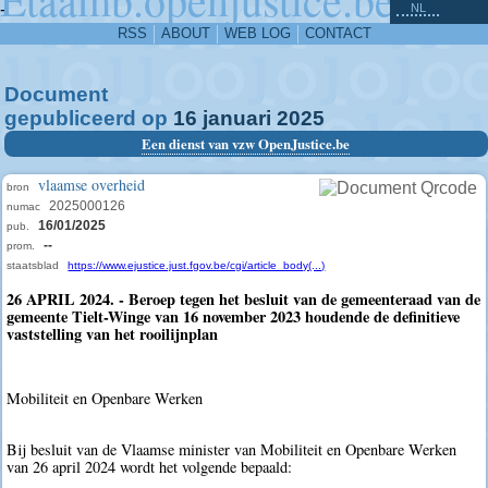
^
-
NL
RSS
ABOUT
WEB LOG
CONTACT
Document
gepubliceerd op
16
januari
2025
Een dienst van vzw OpenJustice.be
vlaamse overheid
bron
2025000126
numac
16/01/2025
pub.
--
prom.
staatsblad
https://www.ejustice.just.fgov.be/cgi/article_body(...)
26 APRIL 2024. - Beroep tegen het besluit van de gemeenteraad van de
gemeente Tielt-Winge van 16 november 2023 houdende de definitieve
vaststelling van het rooilijnplan
Mobiliteit en Openbare Werken
Bij besluit van de Vlaamse minister van Mobiliteit en Openbare Werken
van 26 april 2024 wordt het volgende bepaald: