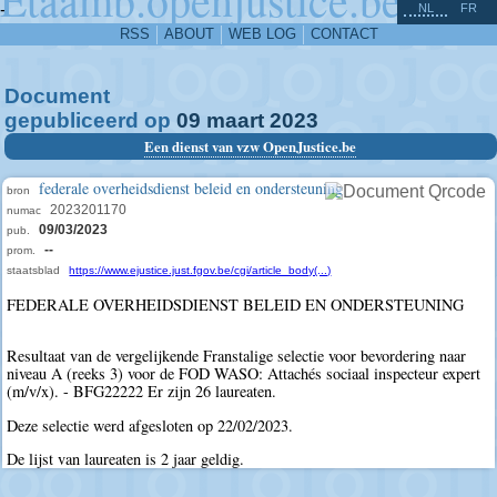
^
-
NL
FR
RSS
ABOUT
WEB LOG
CONTACT
Document
gepubliceerd op
09
maart
2023
Een dienst van vzw OpenJustice.be
federale overheidsdienst beleid en ondersteuning
bron
2023201170
numac
09/03/2023
pub.
--
prom.
staatsblad
https://www.ejustice.just.fgov.be/cgi/article_body(...)
FEDERALE OVERHEIDSDIENST BELEID EN ONDERSTEUNING
Resultaat van de vergelijkende Franstalige selectie voor bevordering naar
niveau A (reeks 3) voor de FOD WASO: Attachés sociaal inspecteur expert
(m/v/x). - BFG22222 Er zijn 26 laureaten.
Deze selectie werd afgesloten op 22/02/2023.
De lijst van laureaten is 2 jaar geldig.