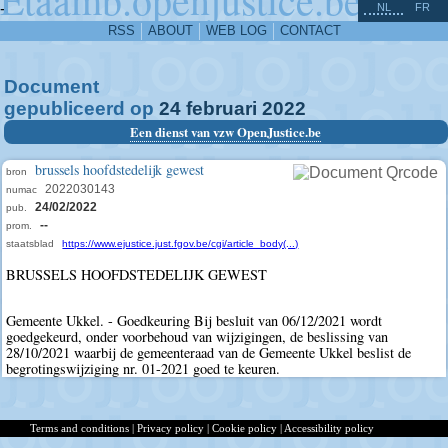
^
-
NL
FR
RSS
ABOUT
WEB LOG
CONTACT
Document
gepubliceerd op
24
februari
2022
Een dienst van vzw OpenJustice.be
brussels hoofdstedelijk gewest
bron
2022030143
numac
24/02/2022
pub.
--
prom.
staatsblad
https://www.ejustice.just.fgov.be/cgi/article_body(...)
BRUSSELS HOOFDSTEDELIJK GEWEST
Gemeente Ukkel. - Goedkeuring Bij besluit van 06/12/2021 wordt
goedgekeurd, onder voorbehoud van wijzigingen, de beslissing van
28/10/2021 waarbij de gemeenteraad van de Gemeente Ukkel beslist de
begrotingswijziging nr. 01-2021 goed te keuren.
Terms and conditions
|
Privacy policy
|
Cookie policy
|
Accessibility policy