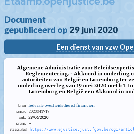
Etaamb.openjustice.be
Document  
gepubliceerd op 
29
juni
2020
Een dienst van vzw Ope
Algemene Administratie voor Beleidsexpertis
Reglementering. - Akkoord in onderling o
autoriteiten van België en Luxemburg ter v
onderling overleg van 19 mei 2020 met b 1. In
Luxemburg en België een Akkoord in onder
bron
federale overheidsdienst financien
numac
2020041919
pub.
29/06/2020
prom.
--
staatsblad
https://www.ejustice.just.fgov.be/cgi/artic