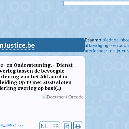
Etaamb
biedt de inho
nJustice.be
afkondigings- en publ
afprintbaar te zijn, en 
e- en Ondersteuning. - Dienst
verleg tussen de bevoegde
erlening van het Akkoord in
leiding Op 19 mei 2020 sloten
ling overleg op basi(...)
le_body(...)
NL | FR