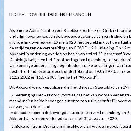
FEDERALE OVERHEIDSDIENST FINANCIEN
Algemene Administratie voor Beleidsexpertise- en Ondersteuning.
onderling overleg tussen de bevoegde autoriteiten van België en 
in onderling overleg van 19 mei 2020 met betrekking tot de situati
de strijd tegen de verspreiding van COVID-19 1. Inleiding Op 19 
Akkoord in onderling overleg op basis van artikel 25, paragraaf 3
Koninkrijk België en het Groothertogdom Luxemburg tot voorkomin
van sommige andere aangelegenheden inzake belastingen van ink
desbetreffende Slotprotocol, ondertekend op 19.09.1970, zoals g
11.12.2002 en 16.07.2009 (hierna het "Akkoord").
Dit Akkoord werd gepubliceerd in het Belgisch Staatsblad van 29 mei
2. Verlenging Het Akkoord voorziet dat het kan worden verlengd va
maand indien beide bevoegde autoriteiten zulks schriftelijk over
aanvang van de maand.
In dit kader, komen de bevoegde autoriteiten van Luxemburg en Be
Akkoord zal worden verlengd tot en met 31 augustus 2020.
3. Bekendmaking Dit verlengingsakkoord zal worden gepubliceerd 