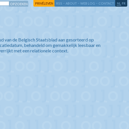
-
-
-
-
PRIVÉLEVEN
RSS
ABOUT
WEB LOG
CONTACT
NL
FR
ud van de Belgisch Staatsblad aan gesorteerd op
icatiedatum, behandeld om gemakkelijk leesbaar en
verrijkt met een relationele context.