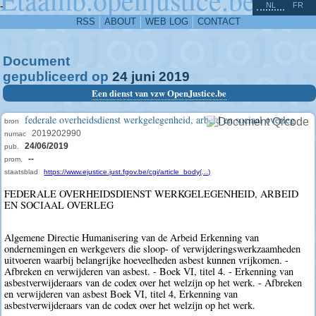
^
-
NL
FR
RSS
ABOUT
WEB LOG
CONTACT
Document
gepubliceerd op
24
juni
2019
Een dienst van vzw OpenJustice.be
federale overheidsdienst werkgelegenheid, arbeid en sociaal overleg
bron
2019202990
numac
24/06/2019
pub.
--
prom.
staatsblad
https://www.ejustice.just.fgov.be/cgi/article_body(...)
FEDERALE OVERHEIDSDIENST WERKGELEGENHEID, ARBEID
EN SOCIAAL OVERLEG
Algemene Directie Humanisering van de Arbeid Erkenning van
ondernemingen en werkgevers die sloop- of verwijderingswerkzaamheden
uitvoeren waarbij belangrijke hoeveelheden asbest kunnen vrijkomen. -
Afbreken en verwijderen van asbest. - Boek VI, titel 4. - Erkenning van
asbestverwijderaars van de codex over het welzijn op het werk. - Afbreken
en verwijderen van asbest Boek VI, titel 4, Erkenning van
asbestverwijderaars van de codex over het welzijn op het werk.