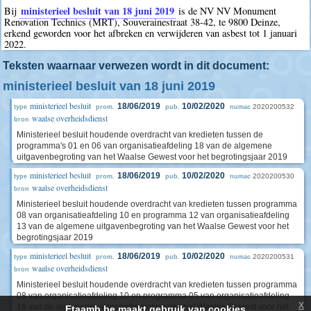
ministerieel besluit van 18 juni 2019
Bij
is de NV NV Monument
Renovation Technics (MRT), Souverainestraat 38-42, te 9800 Deinze,
erkend geworden voor het afbreken en verwijderen van asbest tot 1 januari
2022.
Teksten waarnaar verwezen wordt in dit document:
ministerieel besluit van 18 juni 2019
ministerieel besluit
18/06/2019
10/02/2020
2020200532
type
prom.
pub.
numac
waalse overheidsdienst
bron
Ministerieel besluit houdende overdracht van kredieten tussen de
programma's 01 en 06 van organisatieafdeling 18 van de algemene
uitgavenbegroting van het Waalse Gewest voor het begrotingsjaar 2019
ministerieel besluit
18/06/2019
10/02/2020
2020200530
type
prom.
pub.
numac
waalse overheidsdienst
bron
Ministerieel besluit houdende overdracht van kredieten tussen programma
08 van organisatieafdeling 10 en programma 12 van organisatieafdeling
13 van de algemene uitgavenbegroting van het Waalse Gewest voor het
begrotingsjaar 2019
ministerieel besluit
18/06/2019
10/02/2020
2020200531
type
prom.
pub.
numac
waalse overheidsdienst
bron
Ministerieel besluit houdende overdracht van kredieten tussen programma
08 van organisatieafdeling 10 en programma 05 van organisatieafdeling
x
18 van de algemene uitgavenbegroting van het Waalse Gewest voor het
Etaamb.be maakt gebruik van cookies