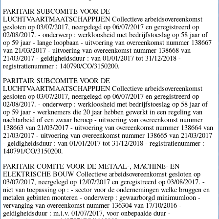
PARITAIR SUBCOMITE VOOR DE
LUCHTVAARTMAATSCHAPPIJEN Collectieve arbeidsovereenkomst
gesloten op 03/07/2017, neergelegd op 06/07/2017 en geregistreerd op
02/08/2017. - onderwerp : werkloosheid met bedrijfstoeslag op 58 jaar of
op 59 jaar - lange loopbaan - uitvoering van overeenkomst nummer 138667
van 21/03/2017 - uitvoering van overeenkomst nummer 138668 van
21/03/2017 - geldigheidsduur : van 01/01/2017 tot 31/12/2018 -
registratienummer : 140790/CO/3150200.
PARITAIR SUBCOMITE VOOR DE
LUCHTVAARTMAATSCHAPPIJEN Collectieve arbeidsovereenkomst
gesloten op 03/07/2017, neergelegd op 06/07/2017 en geregistreerd op
02/08/2017. - onderwerp : werkloosheid met bedrijfstoeslag op 58 jaar of
op 59 jaar - werknemers die 20 jaar hebben gewerkt in een regeling van
nachtarbeid of een zwaar beroep - uitvoering van overeenkomst nummer
138663 van 21/03/2017 - uitvoering van overeenkomst nummer 138664 van
21/03/2017 - uitvoering van overeenkomst nummer 138665 van 21/03/2017
- geldigheidsduur : van 01/01/2017 tot 31/12/2018 - registratienummer :
140791/CO/3150200.
PARITAIR COMITE VOOR DE METAAL-, MACHINE- EN
ELEKTRISCHE BOUW Collectieve arbeidsovereenkomst gesloten op
03/07/2017, neergelegd op 12/07/2017 en geregistreerd op 03/08/2017. -
niet van toepassing op : - sector voor de ondernemingen welke bruggen en
metalen gebinten monteren - onderwerp : gewaarborgd minimumloon -
vervanging van overeenkomst nummer 136304 van 17/10/2016 -
geldigheidsduur : m.i.v. 01/07/2017, voor onbepaalde duur -