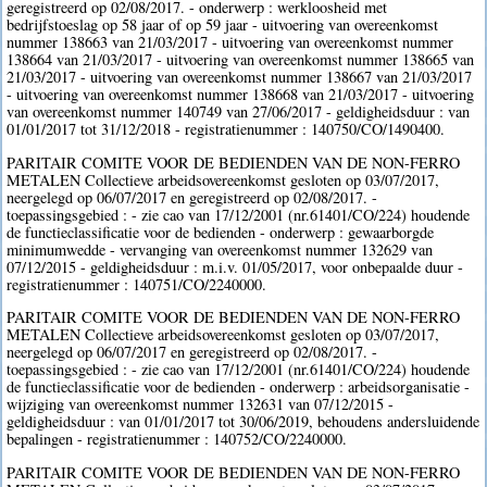
geregistreerd op 02/08/2017. - onderwerp : werkloosheid met
bedrijfstoeslag op 58 jaar of op 59 jaar - uitvoering van overeenkomst
nummer 138663 van 21/03/2017 - uitvoering van overeenkomst nummer
138664 van 21/03/2017 - uitvoering van overeenkomst nummer 138665 van
21/03/2017 - uitvoering van overeenkomst nummer 138667 van 21/03/2017
- uitvoering van overeenkomst nummer 138668 van 21/03/2017 - uitvoering
van overeenkomst nummer 140749 van 27/06/2017 - geldigheidsduur : van
01/01/2017 tot 31/12/2018 - registratienummer : 140750/CO/1490400.
PARITAIR COMITE VOOR DE BEDIENDEN VAN DE NON-FERRO
METALEN Collectieve arbeidsovereenkomst gesloten op 03/07/2017,
neergelegd op 06/07/2017 en geregistreerd op 02/08/2017. -
toepassingsgebied : - zie cao van 17/12/2001 (nr.61401/CO/224) houdende
de functieclassificatie voor de bedienden - onderwerp : gewaarborgde
minimumwedde - vervanging van overeenkomst nummer 132629 van
07/12/2015 - geldigheidsduur : m.i.v. 01/05/2017, voor onbepaalde duur -
registratienummer : 140751/CO/2240000.
PARITAIR COMITE VOOR DE BEDIENDEN VAN DE NON-FERRO
METALEN Collectieve arbeidsovereenkomst gesloten op 03/07/2017,
neergelegd op 06/07/2017 en geregistreerd op 02/08/2017. -
toepassingsgebied : - zie cao van 17/12/2001 (nr.61401/CO/224) houdende
de functieclassificatie voor de bedienden - onderwerp : arbeidsorganisatie -
wijziging van overeenkomst nummer 132631 van 07/12/2015 -
geldigheidsduur : van 01/01/2017 tot 30/06/2019, behoudens andersluidende
bepalingen - registratienummer : 140752/CO/2240000.
PARITAIR COMITE VOOR DE BEDIENDEN VAN DE NON-FERRO