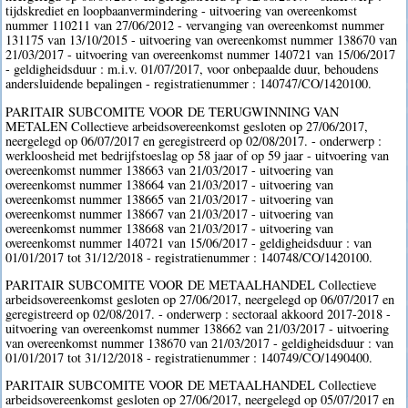
tijdskrediet en loopbaanvermindering - uitvoering van overeenkomst
nummer 110211 van 27/06/2012 - vervanging van overeenkomst nummer
131175 van 13/10/2015 - uitvoering van overeenkomst nummer 138670 van
21/03/2017 - uitvoering van overeenkomst nummer 140721 van 15/06/2017
- geldigheidsduur : m.i.v. 01/07/2017, voor onbepaalde duur, behoudens
andersluidende bepalingen - registratienummer : 140747/CO/1420100.
PARITAIR SUBCOMITE VOOR DE TERUGWINNING VAN
METALEN Collectieve arbeidsovereenkomst gesloten op 27/06/2017,
neergelegd op 06/07/2017 en geregistreerd op 02/08/2017. - onderwerp :
werkloosheid met bedrijfstoeslag op 58 jaar of op 59 jaar - uitvoering van
overeenkomst nummer 138663 van 21/03/2017 - uitvoering van
overeenkomst nummer 138664 van 21/03/2017 - uitvoering van
overeenkomst nummer 138665 van 21/03/2017 - uitvoering van
overeenkomst nummer 138667 van 21/03/2017 - uitvoering van
overeenkomst nummer 138668 van 21/03/2017 - uitvoering van
overeenkomst nummer 140721 van 15/06/2017 - geldigheidsduur : van
01/01/2017 tot 31/12/2018 - registratienummer : 140748/CO/1420100.
PARITAIR SUBCOMITE VOOR DE METAALHANDEL Collectieve
arbeidsovereenkomst gesloten op 27/06/2017, neergelegd op 06/07/2017 en
geregistreerd op 02/08/2017. - onderwerp : sectoraal akkoord 2017-2018 -
uitvoering van overeenkomst nummer 138662 van 21/03/2017 - uitvoering
van overeenkomst nummer 138670 van 21/03/2017 - geldigheidsduur : van
01/01/2017 tot 31/12/2018 - registratienummer : 140749/CO/1490400.
PARITAIR SUBCOMITE VOOR DE METAALHANDEL Collectieve
arbeidsovereenkomst gesloten op 27/06/2017, neergelegd op 05/07/2017 en