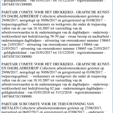
- geldigheidsduur : van 01/01/2017 tot 31/12/2018 - registratienummer :
140744/CO/1300000.
PARITAIR COMITE VOOR HET DRUKKERIJ-, GRAFISCHE KUNST-
EN DAGBLADBEDRIJF Collectieve arbeidsovereenkomst gesloten op
29/06/2017, neergelegd op 30/06/2017 en geregistreerd op 01/08/2017. -
toepassingsgebied : - werknemers en werkgevers die onder de toepassing
vallen van de cao van 18.10.2007 tot vaststelling van de
arbeidsvoorwaarden in de ondernemingen van de dagbladpers - onderwerp :
werkloosheid met bedrijfstoeslag 58-59 jaar - zwaar beroep en nachtarbeid -
ondernemingen dagbladpers - uitvoering van overeenkomst nummer 138663
van 21/03/2017 - uitvoering van overeenkomst nummer 138664 van
21/03/2017 - uitvoering van overeenkomst nummer 138665 van 21/03/2017
- geldigheidsduur : van 01/01/2017 tot 31/12/2018 - registratienummer :
140745/CO/1300000.
PARITAIR COMITE VOOR HET DRUKKERIJ-, GRAFISCHE KUNST-
EN DAGBLADBEDRIJF Collectieve arbeidsovereenkomst gesloten op
29/06/2017, neergelegd op 30/06/2017 en geregistreerd op 01/08/2017. -
toepassingsgebied : - werknemers en werkgevers die onder de toepassing
vallen van de cao van 18.10.2007 tot vaststelling van de
arbeidsvoorwaarden in de ondernemingen van de dagbladpers - onderwerp :
werkloosheid met bedrijfstoeslag 62 jaar - ondernemingen dagbladpers -
geldigheidsduur : van 01/01/2018 tot 31/12/2018 - registratienummer :
140746/CO/1300000.
PARITAIR SUBCOMITE VOOR DE TERUGWINNING VAN
METALEN Collectieve arbeidsovereenkomst gesloten op 27/06/2017,
neergelegd op 06/07/2017 en geregistreerd op 02/08/2017. - onderwerp :