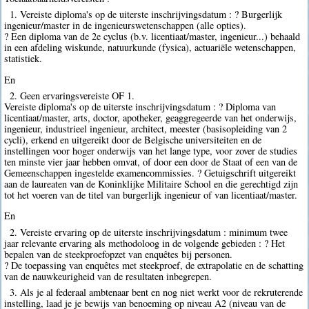
1. Vereiste diploma's op de uiterste inschrijvingsdatum : ? Burgerlijk
ingenieur/master in de ingenieurswetenschappen (alle opties).
? Een diploma van de 2e cyclus (b.v. licentiaat/master, ingenieur...) behaald
in een afdeling wiskunde, natuurkunde (fysica), actuariële wetenschappen,
statistiek.
En
2. Geen ervaringsvereiste OF 1.
Vereiste diploma's op de uiterste inschrijvingsdatum : ? Diploma van
licentiaat/master, arts, doctor, apotheker, geaggregeerde van het onderwijs,
ingenieur, industrieel ingenieur, architect, meester (basisopleiding van 2
cycli), erkend en uitgereikt door de Belgische universiteiten en de
instellingen voor hoger onderwijs van het lange type, voor zover de studies
ten minste vier jaar hebben omvat, of door een door de Staat of een van de
Gemeenschappen ingestelde examencommissies. ? Getuigschrift uitgereikt
aan de laureaten van de Koninklijke Militaire School en die gerechtigd zijn
tot het voeren van de titel van burgerlijk ingenieur of van licentiaat/master.
En
2. Vereiste ervaring op de uiterste inschrijvingsdatum : minimum twee
jaar relevante ervaring als methodoloog in de volgende gebieden : ? Het
bepalen van de steekproefopzet van enquêtes bij personen.
? De toepassing van enquêtes met steekproef, de extrapolatie en de schatting
van de nauwkeurigheid van de resultaten inbegrepen.
3. Als je al federaal ambtenaar bent en nog niet werkt voor de rekruterende
instelling, laad je je bewijs van benoeming op niveau A2 (niveau van de