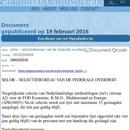
^
-
NL
FR
RSS
ABOUT
WEB LOG
CONTACT
Document
gepubliceerd op
19
februari
2016
Een dienst van vzw OpenJustice.be
selor - selectiebureau van de federale overheid
bron
2016200958
numac
19/02/2016
pub.
--
prom.
staatsblad
https://www.ejustice.just.fgov.be/cgi/article_body(...)
SELOR - SELECTIEBUREAU VAN DE FEDERALE OVERHEID
Vergelijkende selectie van Nederlandstalige methodologen (m/v) (niveau
A2) voor de FOD Economie, K.M.O., Middenstand en Energie
(ANG16031) Na de selectie wordt een lijst met maximum 15 geslaagden
aangelegd, die één jaar geldig blijft.
Naast deze lijst van geslaagden wordt een bijzondere lijst opgesteld (die vier
jaar geldig blijft) van de personen met een handicap die geslaagd zijn.
Toelaatbaarheidsvereisten :