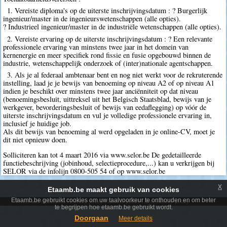
1. Vereiste diploma's op de uiterste inschrijvingsdatum : ? Burgerlijk
ingenieur/master in de ingenieurswetenschappen (alle opties).
? Industrieel ingenieur/master in de industriële wetenschappen (alle opties).
2. Vereiste ervaring op de uiterste inschrijvingsdatum : ? Een relevante
professionele ervaring van minstens twee jaar in het domein van
kernenergie en meer specifiek rond fissie en fusie opgebouwd binnen de
industrie, wetenschappelijk onderzoek of (inter)nationale agentschappen.
3. Als je al federaal ambtenaar bent en nog niet werkt voor de rekruterende
instelling, laad je je bewijs van benoeming op niveau A2 of op niveau A1
indien je beschikt over minstens twee jaar anciënniteit op dat niveau
(benoemingsbesluit, uittreksel uit het Belgisch Staatsblad, bewijs van je
werkgever, bevorderingsbesluit of bewijs van eedaflegging) op vóór de
uiterste inschrijvingsdatum en vul je volledige professionele ervaring in,
inclusief je huidige job.
Als dit bewijs van benoeming al werd opgeladen in je online-CV, moet je
dit niet opnieuw doen.
Solliciteren kan tot 4 maart 2016 via www.selor.be De gedetailleerde
functiebeschrijving (jobinhoud, selectieprocedure,...) kan u verkrijgen bij
SELOR via de infolijn 0800-505 54 of op www.selor.be
x
Etaamb.be maakt gebruik van cookies
Etaamb.be gebruikt cookies om uw taalvoorkeur te onthouden en om beter
Terms and conditions
|
Privacy policy
|
Cookie policy
|
Accessibility policy
te begrijpen hoe etaamb.be gebruikt wordt.
Doorgaan
Meer details