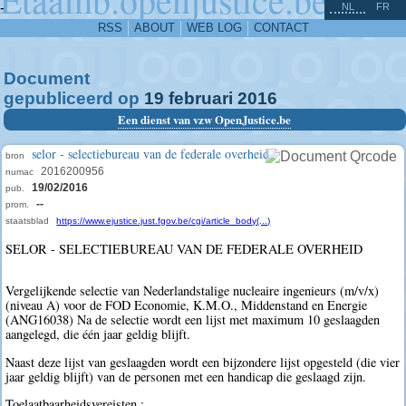
^
-
NL
FR
RSS
ABOUT
WEB LOG
CONTACT
Document
gepubliceerd op
19
februari
2016
Een dienst van vzw OpenJustice.be
selor - selectiebureau van de federale overheid
bron
2016200956
numac
19/02/2016
pub.
--
prom.
staatsblad
https://www.ejustice.just.fgov.be/cgi/article_body(...)
SELOR - SELECTIEBUREAU VAN DE FEDERALE OVERHEID
Vergelijkende selectie van Nederlandstalige nucleaire ingenieurs (m/v/x)
(niveau A) voor de FOD Economie, K.M.O., Middenstand en Energie
(ANG16038) Na de selectie wordt een lijst met maximum 10 geslaagden
aangelegd, die één jaar geldig blijft.
Naast deze lijst van geslaagden wordt een bijzondere lijst opgesteld (die vier
jaar geldig blijft) van de personen met een handicap die geslaagd zijn.
Toelaatbaarheidsvereisten :