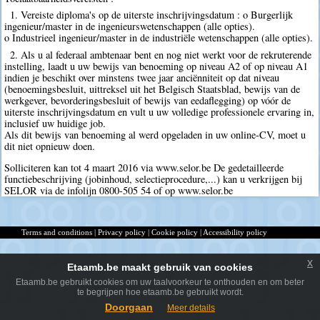
1. Vereiste diploma's op de uiterste inschrijvingsdatum : o Burgerlijk
ingenieur/master in de ingenieurswetenschappen (alle opties).
o Industrieel ingenieur/master in de industriële wetenschappen (alle opties).
2. Als u al federaal ambtenaar bent en nog niet werkt voor de rekruterende
instelling, laadt u uw bewijs van benoeming op niveau A2 of op niveau A1
indien je beschikt over minstens twee jaar anciënniteit op dat niveau
(benoemingsbesluit, uittreksel uit het Belgisch Staatsblad, bewijs van de
werkgever, bevorderingsbesluit of bewijs van eedaflegging) op vóór de
uiterste inschrijvingsdatum en vult u uw volledige professionele ervaring in,
inclusief uw huidige job.
Als dit bewijs van benoeming al werd opgeladen in uw online-CV, moet u
dit niet opnieuw doen.
Solliciteren kan tot 4 maart 2016 via www.selor.be De gedetailleerde
functiebeschrijving (jobinhoud, selectieprocedure,...) kan u verkrijgen bij
SELOR via de infolijn 0800-505 54 of op www.selor.be
Terms and conditions
|
Privacy policy
|
Cookie policy
|
Accessibility policy
x
Etaamb.be maakt gebruik van cookies
Etaamb.be gebruikt cookies om uw taalvoorkeur te onthouden en om beter
te begrijpen hoe etaamb.be gebruikt wordt.
Doorgaan
Meer details