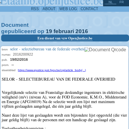
^
-
NL
FR
RSS
ABOUT
WEB LOG
CONTACT
Document
gepubliceerd op
19
februari
2016
Een dienst van vzw OpenJustice.be
selor - selectiebureau van de federale overheid
bron
2016200922
numac
19/02/2016
pub.
--
prom.
staatsblad
https://www.ejustice.just.fgov.be/cgi/article_body(...)
SELOR - SELECTIEBUREAU VAN DE FEDERALE OVERHEID
Vergelijkende selectie van Franstalige deskundige ingenieurs in elektrische
veiligheid (m/v) (niveau A), voor de FOD Economie, K.M.O., Middenstand
en Energie (AFG16019) Na de selectie wordt een lijst met maximum
vijftien geslaagden aangelegd, die één jaar geldig blijft.
Naast deze lijst van geslaagden wordt een bijzondere lijst opgesteld (die vier
jaar geldig blijft) van de personen met een handicap die geslaagd zijn.
Toelaatbaarheidsvereisten :