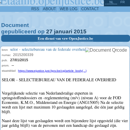
^
-
NL
FR
RSS
ABOUT
WEB LOG
CONTACT
Document
gepubliceerd op
27
januari
2015
Een dienst van vzw OpenJustice.be
selor - selectiebureau van de federale overheid
bron
2015200339
numac
27/01/2015
pub.
--
prom.
staatsblad
https://www.ejustice.just.fgov.be/cgi/article_body(...)
SELOR - SELECTIEBUREAU VAN DE FEDERALE OVERHEID
Vergelijkende selectie van Nederlandstalige experten in
springstoffendossiers en -reglementering (m/v) (niveau A) voor de FOD
Economie, K.M.O., Middenstand en Energie (ANG15005) Na de selectie
wordt een lijst met maximum 10 geslaagden aangelegd, die één jaar geldig
blijft.
Naast deze lijst van geslaagden wordt een bijzondere lijst opgesteld (die vier
jaar geldig blijft) van de personen met een handicap die geslaagd zijn.