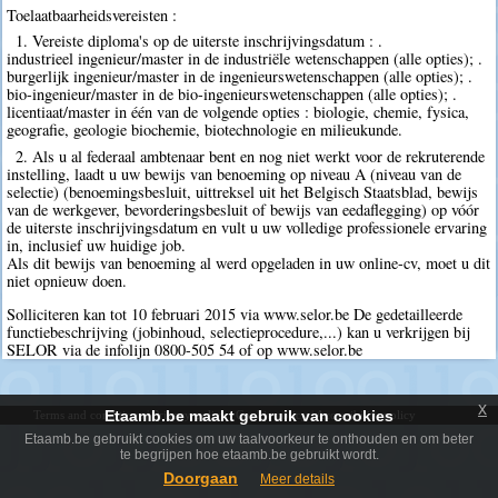
Toelaatbaarheidsvereisten :
1. Vereiste diploma's op de uiterste inschrijvingsdatum : .
industrieel ingenieur/master in de industriële wetenschappen (alle opties); .
burgerlijk ingenieur/master in de ingenieurswetenschappen (alle opties); .
bio-ingenieur/master in de bio-ingenieurswetenschappen (alle opties); .
licentiaat/master in één van de volgende opties : biologie, chemie, fysica,
geografie, geologie biochemie, biotechnologie en milieukunde.
2. Als u al federaal ambtenaar bent en nog niet werkt voor de rekruterende
instelling, laadt u uw bewijs van benoeming op niveau A (niveau van de
selectie) (benoemingsbesluit, uittreksel uit het Belgisch Staatsblad, bewijs
van de werkgever, bevorderingsbesluit of bewijs van eedaflegging) op vóór
de uiterste inschrijvingsdatum en vult u uw volledige professionele ervaring
in, inclusief uw huidige job.
Als dit bewijs van benoeming al werd opgeladen in uw online-cv, moet u dit
niet opnieuw doen.
Solliciteren kan tot 10 februari 2015 via www.selor.be De gedetailleerde
functiebeschrijving (jobinhoud, selectieprocedure,...) kan u verkrijgen bij
SELOR via de infolijn 0800-505 54 of op www.selor.be
x
Etaamb.be maakt gebruik van cookies
Terms and conditions
|
Privacy policy
|
Cookie policy
|
Accessibility policy
Etaamb.be gebruikt cookies om uw taalvoorkeur te onthouden en om beter
te begrijpen hoe etaamb.be gebruikt wordt.
Doorgaan
Meer details