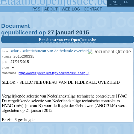
^
-
NL
FR
RSS
ABOUT
WEB LOG
CONTACT
Document
gepubliceerd op
27
januari
2015
Een dienst van vzw OpenJustice.be
selor - selectiebureau van de federale overheid
bron
2015200335
numac
27/01/2015
pub.
--
prom.
staatsblad
https://www.ejustice.just.fgov.be/cgi/article_body(...)
SELOR - SELECTIEBUREAU VAN DE FEDERALE OVERHEID
Vergelijkende selectie van Nederlandstalige technische controleurs HVAC
De vergelijkende selectie van Nederlandstalige technische controleurs
HVAC (m/v) (niveau B) voor de Regie der Gebouwen (ANG13146) werd
afgesloten op 21 januari 2015.
Er zijn 3 geslaagden.