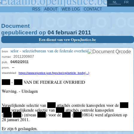
^
-
NL
FR
RSS
ABOUT
WEB LOG
CONTACT
Document
gepubliceerd op
04
februari
2011
Een dienst van vzw OpenJustice.be
selor - selectiebureau van de federale overheid
bron
2011200607
numac
04/02/2011
pub.
--
prom.
staatsblad
https://www.ejustice.just.fgov.be/cgi/article_body(...)
****
-
****
VAN DE FEDERALE OVERHEID
Werving. - Uitslagen
Vergelijkende selectie van
****
attachés controle kansspelen voor de
****
****
vergelijkende selectie van
****
attachés controle kansspelen
(
****
/
****
) (niveau
****
) voor de
****
(
****
10814) werd afgesloten op
28 januari 2011.
Er zijn 6 geslaagden.